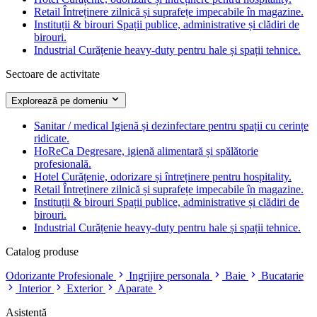
Retail
Întreținere zilnică și suprafețe impecabile în magazine.
Instituții & birouri
Spații publice, administrative și clădiri de
birouri.
Industrial
Curățenie heavy-duty pentru hale și spații tehnice.
Sectoare de activitate
Explorează pe domeniu
Sanitar / medical
Igienă și dezinfectare pentru spații cu cerințe
ridicate.
HoReCa
Degresare, igienă alimentară și spălătorie
profesională.
Hotel
Curățenie, odorizare și întreținere pentru hospitality.
Retail
Întreținere zilnică și suprafețe impecabile în magazine.
Instituții & birouri
Spații publice, administrative și clădiri de
birouri.
Industrial
Curățenie heavy-duty pentru hale și spații tehnice.
Catalog produse
Odorizante Profesionale
Ingrijire personala
Baie
Bucatarie
Interior
Exterior
Aparate
Asistență