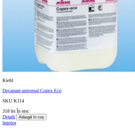
Kiehl
Decapant universal Copex Eco
SKU K114
318 lei
În stoc
Detalii
Adaugă în coș
Interior