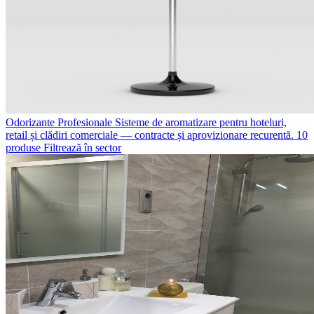
Odorizante Profesionale
Sisteme de aromatizare pentru hoteluri,
retail și clădiri comerciale — contracte și aprovizionare recurentă.
10
produse
Filtrează în sector