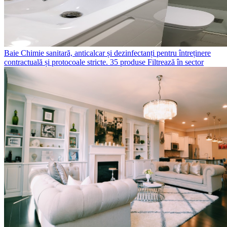
Baie
Chimie sanitară, anticalcar și dezinfectanți pentru întreținere
contractuală și protocoale stricte.
35 produse
Filtrează în sector