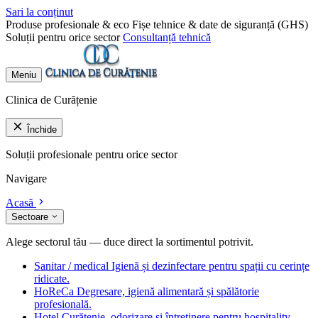
Sari la conținut
Produse profesionale & eco
Fișe tehnice & date de siguranță (GHS)
Soluții pentru orice sector
Consultanță tehnică
Meniu
Clinica de Curățenie
Închide
Soluții profesionale pentru orice sector
Navigare
Acasă
Sectoare
Alege sectorul tău — duce direct la sortimentul potrivit.
Sanitar / medical
Igienă și dezinfectare pentru spații cu cerințe
ridicate.
HoReCa
Degresare, igienă alimentară și spălătorie
profesională.
Hotel
Curățenie, odorizare și întreținere pentru hospitality.