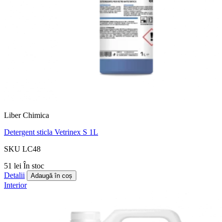
Liber Chimica
Detergent sticla Vetrinex S 1L
SKU LC48
51 lei
În stoc
Detalii
Adaugă în coș
Interior