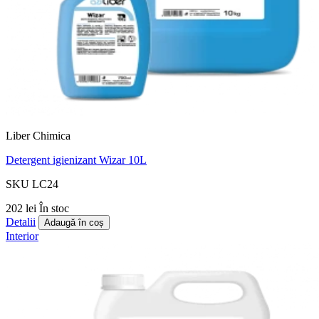
Liber Chimica
Detergent igienizant Wizar 10L
SKU LC24
202 lei
În stoc
Detalii
Adaugă în coș
Interior