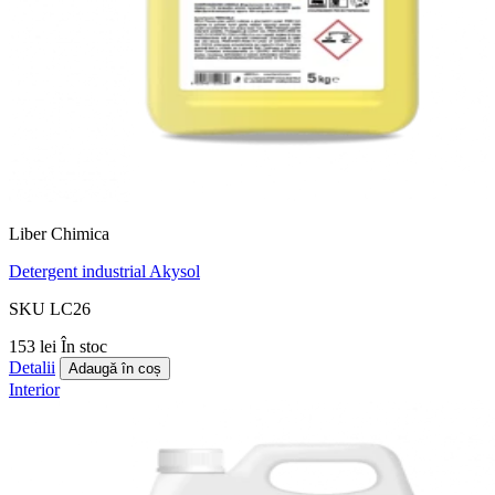
Liber Chimica
Detergent industrial Akysol
SKU LC26
153 lei
În stoc
Detalii
Adaugă în coș
Interior