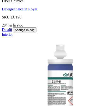
Liber Chimica
Detergent alcalin Royal
SKU LC196
284 lei
În stoc
Detalii
Adaugă în coș
Interior