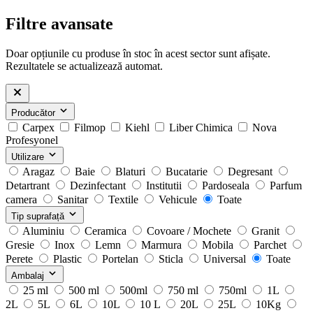
Filtre avansate
Doar opțiunile cu produse în stoc în acest sector sunt afișate.
Rezultatele se actualizează automat.
Producător
Carpex
Filmop
Kiehl
Liber Chimica
Nova
Profesyonel
Utilizare
Aragaz
Baie
Blaturi
Bucatarie
Degresant
Detartrant
Dezinfectant
Institutii
Pardoseala
Parfum
camera
Sanitar
Textile
Vehicule
Toate
Tip suprafață
Aluminiu
Ceramica
Covoare / Mochete
Granit
Gresie
Inox
Lemn
Marmura
Mobila
Parchet
Perete
Plastic
Portelan
Sticla
Universal
Toate
Ambalaj
25 ml
500 ml
500ml
750 ml
750ml
1L
2L
5L
6L
10L
10 L
20L
25L
10Kg