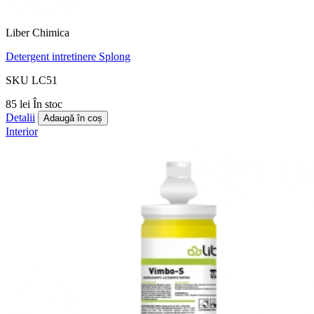
Liber Chimica
Detergent intretinere Splong
SKU LC51
85 lei
În stoc
Detalii
Adaugă în coș
Interior