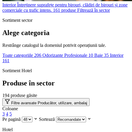
Interior
Întreținere suprafețe pentru birouri, clădiri de birouri și zone
comerciale cu trafic intens.
161 produse
Filtrează în sector
Sortiment sector
Alege categoria
Restrânge catalogul la domeniul potrivit operațiunii tale.
Toate categoriile
206
Odorizante Profesionale
10
Baie
35
Interior
161
Sortiment Hotel
Produse în sector
194
produse găsite
Filtre avansate
Producător, utilizare, ambalaj
Coloane
3
4
5
Pe pagină
Sortează
Hotel