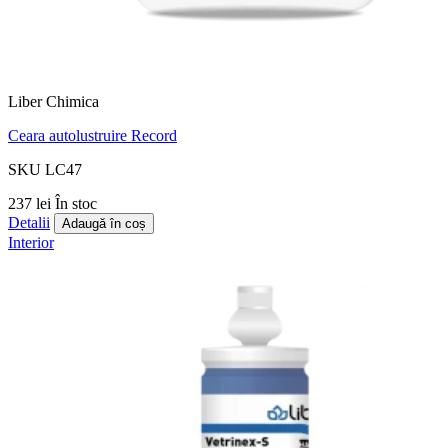
Liber Chimica
Ceara autolustruire Record
SKU LC47
237 lei
În stoc
Detalii
Adaugă în coș
Interior