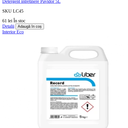
Detergent intretinere Pavidor 5L
SKU LC45
61 lei
În stoc
Detalii
Adaugă în coș
Interior
Eco