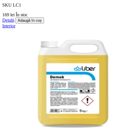
SKU LC1
169 lei
În stoc
Detalii
Adaugă în coș
Interior