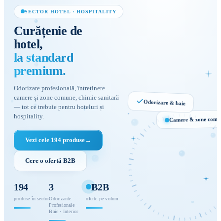
SECTOR HOTEL · HOSPITALITY
Curățenie
de
hotel,
la
standard
premium.
Odorizare profesională, întreținere
camere și zone comune, chimie sanitară
Odorizare & baie
— tot ce trebuie pentru hoteluri și
hospitality.
Camere & zone comu
Vezi cele 194 produse
→
Confort
hotelier
Cere o ofertă B2B
HOSPITALITY
· PREMIUM
194
3
B2B
produse în sector
Odorizante
oferte pe volum
Profesionale ·
Baie · Interior