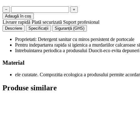
−
+
Adaugă în coș
Livrare rapidă
Plată securizată
Suport profesional
Descriere
Specificații
Siguranță (GHS)
Proprietati: Detergent sanitar cu miros persistent de portocale
Pentru indepartarea rapida si igienica a murdariilor calcaroase 
Intrebuintarea periodica a produsului Duocit-eco evita depuneri 
Material
ele curatate. Compozitia ecologica a produsului permite acorda
Produse similare