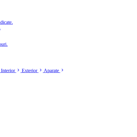
idicate.
.
ouri.
Interior
Exterior
Aparate