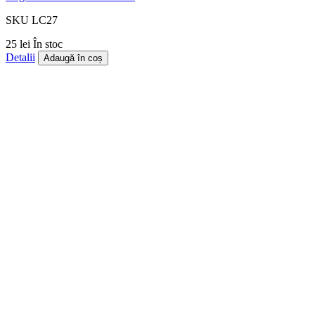
SKU LC27
25 lei
În stoc
Detalii
Adaugă în coș