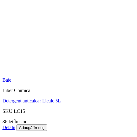
Baie
Liber Chimica
Detergent anticalcar Licalc 5L
SKU LC15
86 lei
În stoc
Detalii
Adaugă în coș