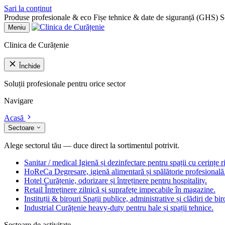
Sari la conținut
Produse profesionale & eco
Fișe tehnice & date de siguranță (GHS)
S
Meniu
Clinica de Curățenie
Închide
Soluții profesionale pentru orice sector
Navigare
Acasă
Sectoare
Alege sectorul tău — duce direct la sortimentul potrivit.
Sanitar / medical
Igienă și dezinfectare pentru spații cu cerințe r
HoReCa
Degresare, igienă alimentară și spălătorie profesională
Hotel
Curățenie, odorizare și întreținere pentru hospitality.
Retail
Întreținere zilnică și suprafețe impecabile în magazine.
Instituții & birouri
Spații publice, administrative și clădiri de bir
Industrial
Curățenie heavy-duty pentru hale și spații tehnice.
Sectoare de activitate