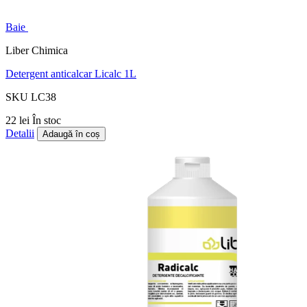
Baie
Liber Chimica
Detergent anticalcar Licalc 1L
SKU LC38
22 lei
În stoc
Detalii
Adaugă în coș