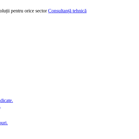
oluții pentru orice sector
Consultanță tehnică
idicate.
.
ouri.