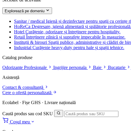
Explorează pe domeniu
Sanitar / medical
Igienă și dezinfectare pentru spații cu cerințe r
HoReCa
Degresare, igienă alimentară și spălătorie profesională
Hotel
Curățenie, odorizare și întreținere pentru hospitality.
Retail
Întreținere zilnică și suprafețe impecabile în magazine.
Instituții & birouri
Spații publice, administrative și clădiri de bir
Industrial
Curățenie heavy-duty pentru hale și spații tehnice.
Catalog produse
Odorizante Profesionale
Ingrijire personala
Baie
Bucatarie
Asistență
Contact & consultanță
Cere o ofertă personalizată
Ecolabel · Fișe GHS · Livrare națională
Caută produs sau cod SKU
Coșul meu