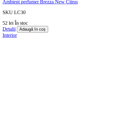
Ambient perfumer Brezza New Citrus
SKU LC30
52 lei
În stoc
Detalii
Adaugă în coș
Interior