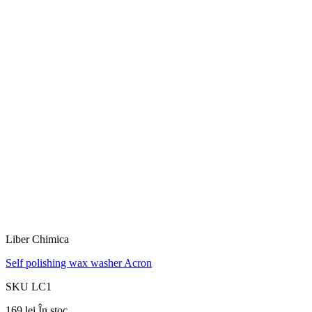
Liber Chimica
Self polishing wax washer Acron
SKU LC1
169 lei
În stoc