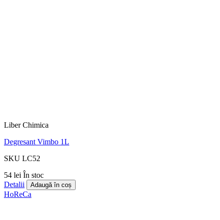
Liber Chimica
Degresant Vimbo 1L
SKU LC52
54 lei
În stoc
Detalii
Adaugă în coș
HoReCa