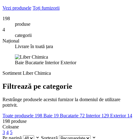
Vezi produsele
Toți furnizorii
198
produse
4
categorii
Național
Livrare în toată țara
Baie
Bucatarie
Interior
Exterior
Sortiment Liber Chimica
Filtrează pe categorie
Restrânge produsele acestui furnizor la domeniul de utilizare
potrivit.
Toate produsele
198
Baie
19
Bucatarie
72
Interior
129
Exterior
14
198
produse
Coloane
3
4
5
Pe pagină
Sortează