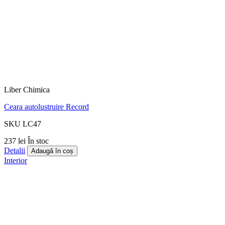
Liber Chimica
Ceara autolustruire Record
SKU LC47
237 lei
În stoc
Detalii
Adaugă în coș
Interior