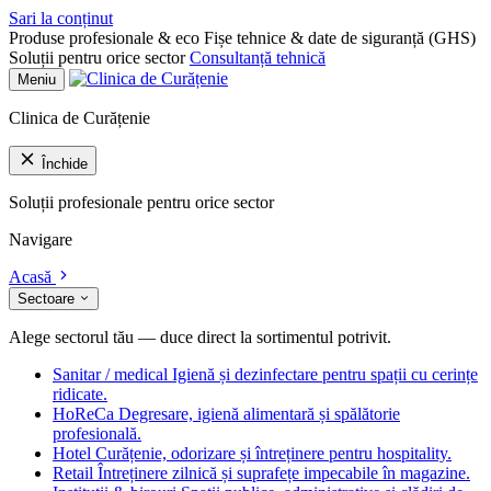
Sari la conținut
Produse profesionale & eco
Fișe tehnice & date de siguranță (GHS)
Soluții pentru orice sector
Consultanță tehnică
Meniu
Clinica de Curățenie
Închide
Soluții profesionale pentru orice sector
Navigare
Acasă
Sectoare
Alege sectorul tău — duce direct la sortimentul potrivit.
Sanitar / medical
Igienă și dezinfectare pentru spații cu cerințe
ridicate.
HoReCa
Degresare, igienă alimentară și spălătorie
profesională.
Hotel
Curățenie, odorizare și întreținere pentru hospitality.
Retail
Întreținere zilnică și suprafețe impecabile în magazine.