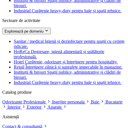
Instituții & birouri
Spații publice, administrative și clădiri de
birouri.
Industrial
Curățenie heavy-duty pentru hale și spații tehnice.
Sectoare de activitate
Explorează pe domeniu
Sanitar / medical
Igienă și dezinfectare pentru spații cu cerințe
ridicate.
HoReCa
Degresare, igienă alimentară și spălătorie
profesională.
Hotel
Curățenie, odorizare și întreținere pentru hospitality.
Retail
Întreținere zilnică și suprafețe impecabile în magazine.
Instituții & birouri
Spații publice, administrative și clădiri de
birouri.
Industrial
Curățenie heavy-duty pentru hale și spații tehnice.
Catalog produse
Odorizante Profesionale
Ingrijire personala
Baie
Bucatarie
Interior
Exterior
Aparate
Asistență
Contact & consultanță