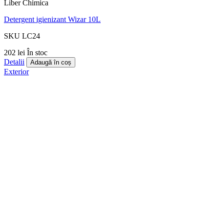
Liber Chimica
Detergent igienizant Wizar 10L
SKU LC24
202 lei
În stoc
Detalii
Adaugă în coș
Exterior