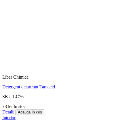
Liber Chimica
Detergent detartrant Tamacid
SKU LC76
73 lei
În stoc
Detalii
Adaugă în coș
Interior