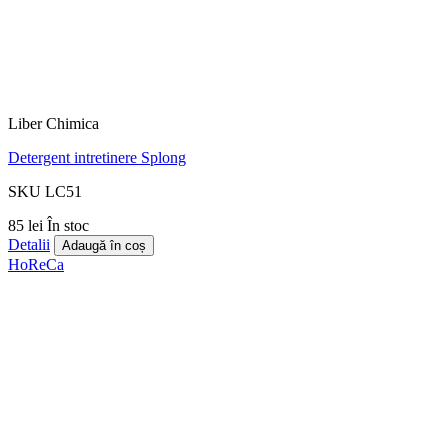
Liber Chimica
Detergent intretinere Splong
SKU LC51
85 lei
În stoc
Detalii
Adaugă în coș
HoReCa