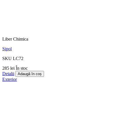
Liber Chimica
Sipol
SKU LC72
285 lei
În stoc
Detalii
Adaugă în coș
Exterior