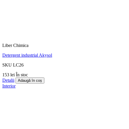
Liber Chimica
Detergent industrial Akysol
SKU LC26
153 lei
În stoc
Detalii
Adaugă în coș
Interior