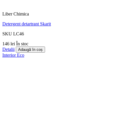
Liber Chimica
Detergent detartrant Skarit
SKU LC46
146 lei
În stoc
Detalii
Adaugă în coș
Interior
Eco