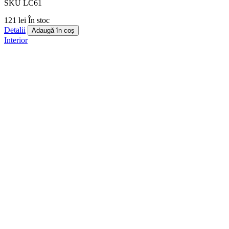
SKU LC61
121 lei
În stoc
Detalii
Adaugă în coș
Interior