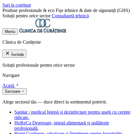
Sari la conținut
Produse profesionale & eco
Fișe tehnice & date de siguranță (GHS)
Soluții pentru orice sector
Consultanță tehnică
Meniu
Clinica de Curățenie
Închide
Soluții profesionale pentru orice sector
Navigare
Acasă
Sectoare
Alege sectorul tău — duce direct la sortimentul potrivit.
Sanitar / medical
Igienă și dezinfectare pentru spații cu cerințe
ridicate.
HoReCa
Degresare, igienă alimentară și spălătorie
profesională.
Hotel
Curățenie, odorizare și întreținere pentru hospitality.