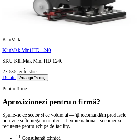
KlinMak
KlinMak Mini HD 1240
SKU KlinMak Mini HD 1240
23 686 lei
În stoc
Detalii
Adaugă în coș
Pentru firme
Aprovizionezi pentru o firmă?
Spune-ne ce sector și ce volum ai — îți recomandăm produsele
potrivite și îți pregătim o ofertă. Livrare națională și comenzi
recurente pentru echipe de facility.
Consultanță tehnică