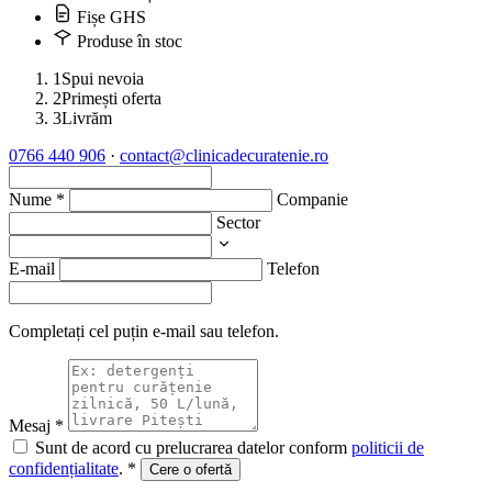
Fișe GHS
Produse în stoc
1
Spui nevoia
2
Primești oferta
3
Livrăm
0766 440 906
·
contact@clinicadecuratenie.ro
Nume
*
Companie
Sector
E-mail
Telefon
Completați cel puțin e-mail sau telefon.
Mesaj
*
Sunt de acord cu prelucrarea datelor conform
politicii de
confidențialitate
.
*
Cere o ofertă