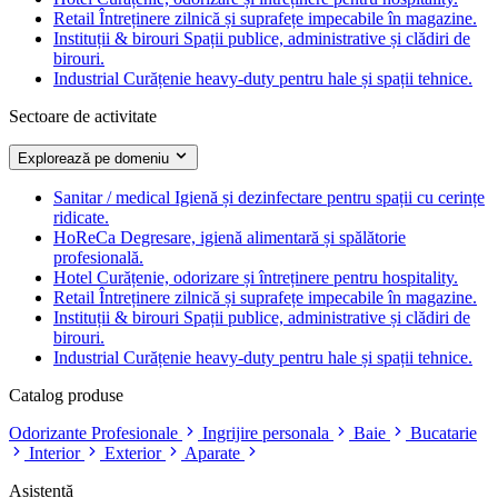
Retail
Întreținere zilnică și suprafețe impecabile în magazine.
Instituții & birouri
Spații publice, administrative și clădiri de
birouri.
Industrial
Curățenie heavy-duty pentru hale și spații tehnice.
Sectoare de activitate
Explorează pe domeniu
Sanitar / medical
Igienă și dezinfectare pentru spații cu cerințe
ridicate.
HoReCa
Degresare, igienă alimentară și spălătorie
profesională.
Hotel
Curățenie, odorizare și întreținere pentru hospitality.
Retail
Întreținere zilnică și suprafețe impecabile în magazine.
Instituții & birouri
Spații publice, administrative și clădiri de
birouri.
Industrial
Curățenie heavy-duty pentru hale și spații tehnice.
Catalog produse
Odorizante Profesionale
Ingrijire personala
Baie
Bucatarie
Interior
Exterior
Aparate
Asistență