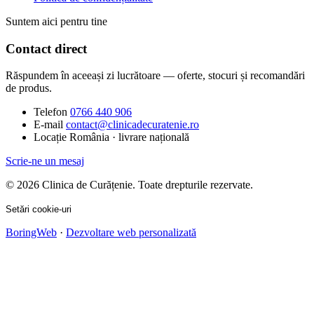
Suntem aici pentru tine
Contact direct
Răspundem în aceeași zi lucrătoare — oferte, stocuri și recomandări
de produs.
Telefon
0766 440 906
E-mail
contact@clinicadecuratenie.ro
Locație
România · livrare națională
Scrie-ne un mesaj
© 2026 Clinica de Curățenie. Toate drepturile rezervate.
Setări cookie-uri
BoringWeb
·
Dezvoltare web personalizată