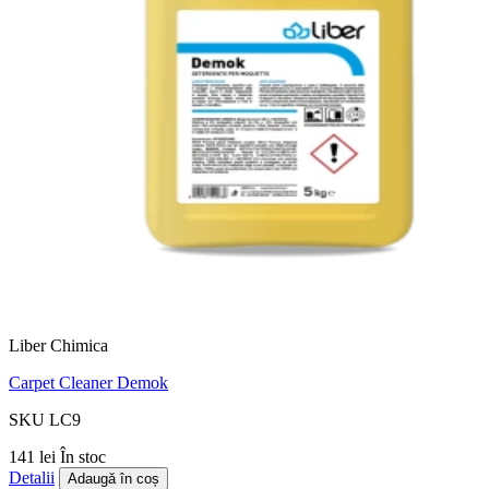
Liber Chimica
Carpet Cleaner Demok
SKU LC9
141 lei
În stoc
Detalii
Adaugă în coș