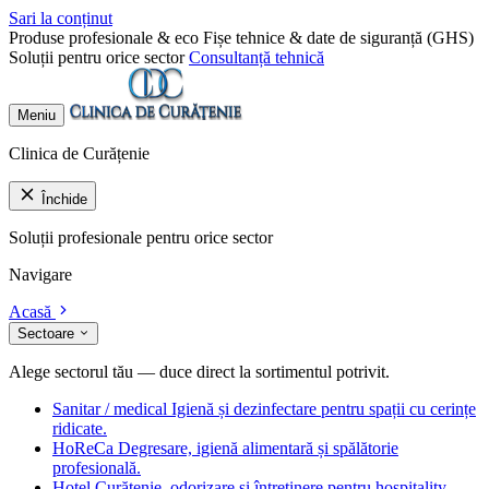
Sari la conținut
Produse profesionale & eco
Fișe tehnice & date de siguranță (GHS)
Soluții pentru orice sector
Consultanță tehnică
Meniu
Clinica de Curățenie
Închide
Soluții profesionale pentru orice sector
Navigare
Acasă
Sectoare
Alege sectorul tău — duce direct la sortimentul potrivit.
Sanitar / medical
Igienă și dezinfectare pentru spații cu cerințe
ridicate.
HoReCa
Degresare, igienă alimentară și spălătorie
profesională.
Hotel
Curățenie, odorizare și întreținere pentru hospitality.