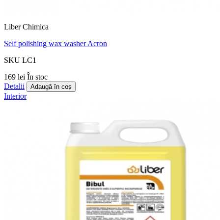
Liber Chimica
Self polishing wax washer Acron
SKU LC1
169 lei
În stoc
Detalii
Adaugă în coș
Interior