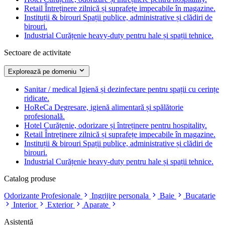
Retail
Întreținere zilnică și suprafețe impecabile în magazine.
Instituții & birouri
Spații publice, administrative și clădiri de
birouri.
Industrial
Curățenie heavy-duty pentru hale și spații tehnice.
Sectoare de activitate
Explorează pe domeniu
Sanitar / medical
Igienă și dezinfectare pentru spații cu cerințe
ridicate.
HoReCa
Degresare, igienă alimentară și spălătorie
profesională.
Hotel
Curățenie, odorizare și întreținere pentru hospitality.
Retail
Întreținere zilnică și suprafețe impecabile în magazine.
Instituții & birouri
Spații publice, administrative și clădiri de
birouri.
Industrial
Curățenie heavy-duty pentru hale și spații tehnice.
Catalog produse
Odorizante Profesionale
Ingrijire personala
Baie
Bucatarie
Interior
Exterior
Aparate
Asistență