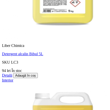
Liber Chimica
Detergent alcalin Bibul 5L
SKU LC3
94 lei
În stoc
Detalii
Adaugă în coș
Interior