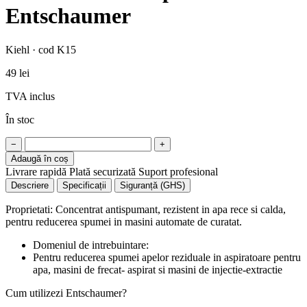
Entschaumer
Kiehl · cod K15
49 lei
TVA inclus
În stoc
−
+
Adaugă în coș
Livrare rapidă
Plată securizată
Suport profesional
Descriere
Specificații
Siguranță (GHS)
Proprietati: Concentrat antispumant, rezistent in apa rece si calda,
pentru reducerea spumei in masini automate de curatat.
Domeniul de intrebuintare:
Pentru reducerea spumei apelor reziduale in aspiratoare pentru
apa, masini de frecat- aspirat si masini de injectie-extractie
Cum utilizezi Entschaumer?