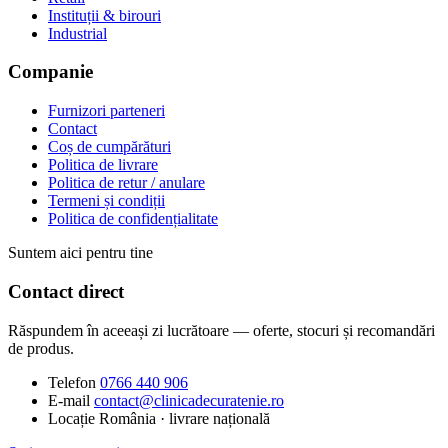
Instituții & birouri
Industrial
Companie
Furnizori parteneri
Contact
Coș de cumpărături
Politica de livrare
Politica de retur / anulare
Termeni și condiții
Politica de confidențialitate
Suntem aici pentru tine
Contact direct
Răspundem în aceeași zi lucrătoare — oferte, stocuri și recomandări
de produs.
Telefon
0766 440 906
E-mail
contact@clinicadecuratenie.ro
Locație
România · livrare națională