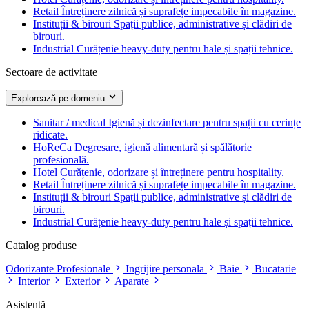
Retail
Întreținere zilnică și suprafețe impecabile în magazine.
Instituții & birouri
Spații publice, administrative și clădiri de
birouri.
Industrial
Curățenie heavy-duty pentru hale și spații tehnice.
Sectoare de activitate
Explorează pe domeniu
Sanitar / medical
Igienă și dezinfectare pentru spații cu cerințe
ridicate.
HoReCa
Degresare, igienă alimentară și spălătorie
profesională.
Hotel
Curățenie, odorizare și întreținere pentru hospitality.
Retail
Întreținere zilnică și suprafețe impecabile în magazine.
Instituții & birouri
Spații publice, administrative și clădiri de
birouri.
Industrial
Curățenie heavy-duty pentru hale și spații tehnice.
Catalog produse
Odorizante Profesionale
Ingrijire personala
Baie
Bucatarie
Interior
Exterior
Aparate
Asistență