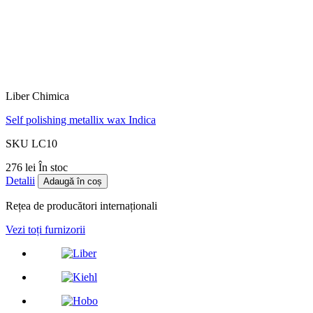
Liber Chimica
Self polishing metallix wax Indica
SKU LC10
276 lei
În stoc
Detalii
Adaugă în coș
Rețea de producători internaționali
Vezi toți furnizorii