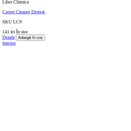
Liber Chimica
Carpet Cleaner Demok
SKU LC9
141 lei
În stoc
Detalii
Adaugă în coș
Interior