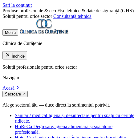
Sari la conținut
Produse profesionale & eco
Fișe tehnice & date de siguranță (GHS)
Soluții pentru orice sector
Consultanță tehnică
Meniu
Clinica de Curățenie
Închide
Soluții profesionale pentru orice sector
Navigare
Acasă
Sectoare
Alege sectorul tău — duce direct la sortimentul potrivit.
Sanitar / medical
Igienă și dezinfectare pentru spații cu cerințe
ridicate.
HoReCa
Degresare, igienă alimentară și spălătorie
profesională.
Hotel
Curățenie, odorizare și întreținere pentru hospitality.