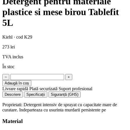
Detergent pentru materiale
plastice si mese birou Tablefit
5L
Kiehl · cod K29
273 lei
TVA inclus
În stoc
−
+
Adaugă în coș
Livrare rapidă
Plată securizată
Suport profesional
Descriere
Specificații
Siguranță (GHS)
Proprietati: Detergent intensiv de sprayat cu capacitate mare de
curatare. Indeparteaza cu usurinta murdarii persistente pe
Material