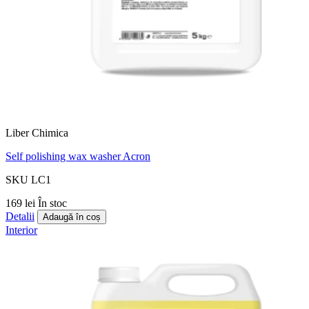
Liber Chimica
Self polishing wax washer Acron
SKU LC1
169 lei
În stoc
Detalii
Adaugă în coș
Interior