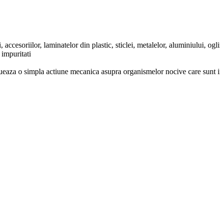
ccesoriilor, laminatelor din plastic, sticlei, metalelor, aluminiului, oglin
 impuritati
aza o simpla actiune mecanica asupra organismelor nocive care sunt indep