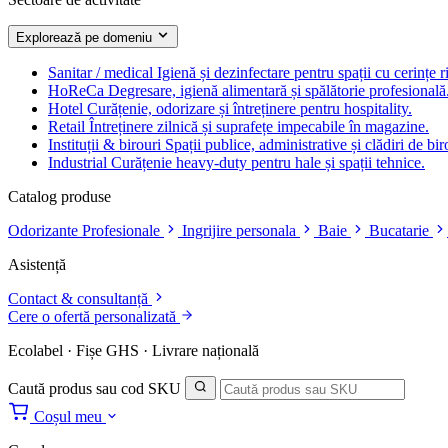
Explorează pe domeniu
Sanitar / medical
Igienă și dezinfectare pentru spații cu cerințe r
HoReCa
Degresare, igienă alimentară și spălătorie profesională
Hotel
Curățenie, odorizare și întreținere pentru hospitality.
Retail
Întreținere zilnică și suprafețe impecabile în magazine.
Instituții & birouri
Spații publice, administrative și clădiri de bir
Industrial
Curățenie heavy-duty pentru hale și spații tehnice.
Catalog produse
Odorizante Profesionale
Ingrijire personala
Baie
Bucatarie
Asistență
Contact & consultanță
Cere o ofertă personalizată
Ecolabel · Fișe GHS · Livrare națională
Caută produs sau cod SKU
Coșul meu