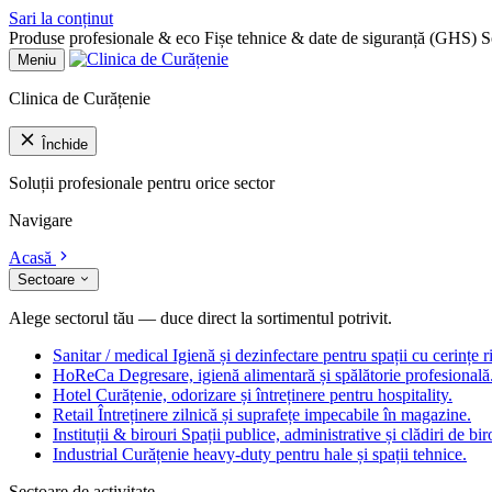
Sari la conținut
Produse profesionale & eco
Fișe tehnice & date de siguranță (GHS)
S
Meniu
Clinica de Curățenie
Închide
Soluții profesionale pentru orice sector
Navigare
Acasă
Sectoare
Alege sectorul tău — duce direct la sortimentul potrivit.
Sanitar / medical
Igienă și dezinfectare pentru spații cu cerințe r
HoReCa
Degresare, igienă alimentară și spălătorie profesională
Hotel
Curățenie, odorizare și întreținere pentru hospitality.
Retail
Întreținere zilnică și suprafețe impecabile în magazine.
Instituții & birouri
Spații publice, administrative și clădiri de bir
Industrial
Curățenie heavy-duty pentru hale și spații tehnice.
Sectoare de activitate