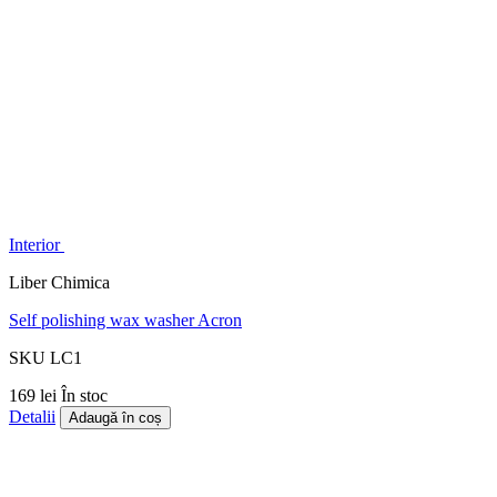
Interior
Liber Chimica
Self polishing wax washer Acron
SKU LC1
169 lei
În stoc
Detalii
Adaugă în coș