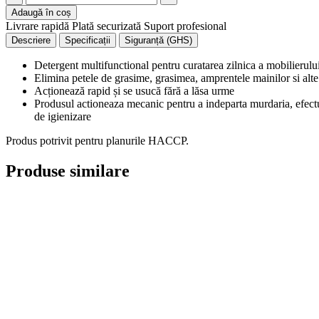
Adaugă în coș
Livrare rapidă
Plată securizată
Suport profesional
Descriere
Specificații
Siguranță (GHS)
Detergent multifunctional pentru curatarea zilnica a mobilierului, a
Elimina petele de grasime, grasimea, amprentele mainilor si alte
Acționează rapid și se usucă fără a lăsa urme
Produsul actioneaza mecanic pentru a indeparta murdaria, efectue
de igienizare
Produs potrivit pentru planurile HACCP.
Produse similare