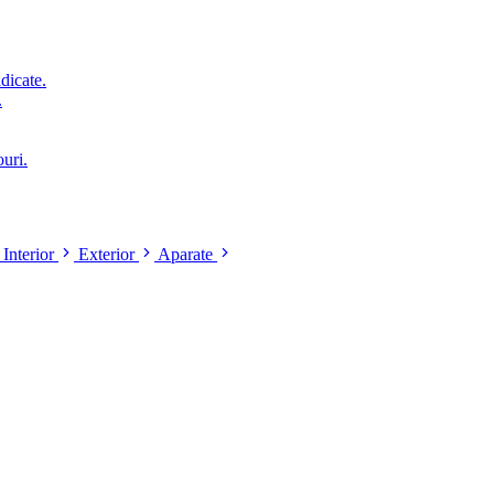
idicate.
.
ouri.
Interior
Exterior
Aparate