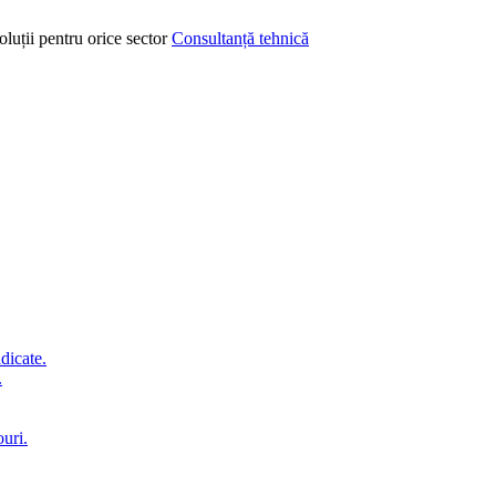
oluții pentru orice sector
Consultanță tehnică
idicate.
.
ouri.