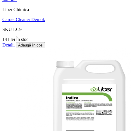
Liber Chimica
Carpet Cleaner Demok
SKU LC9
141 lei
În stoc
Detalii
Adaugă în coș