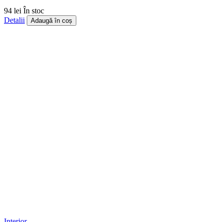
94 lei
În stoc
Detalii
Adaugă în coș
Interior