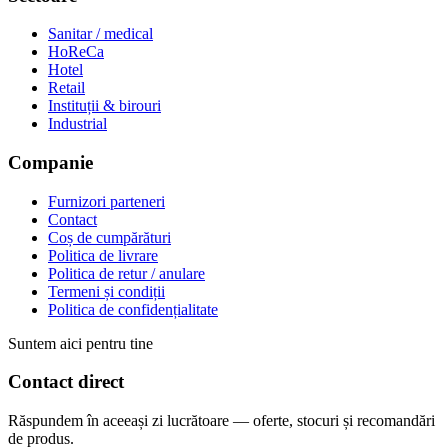
Sanitar / medical
HoReCa
Hotel
Retail
Instituții & birouri
Industrial
Companie
Furnizori parteneri
Contact
Coș de cumpărături
Politica de livrare
Politica de retur / anulare
Termeni și condiții
Politica de confidențialitate
Suntem aici pentru tine
Contact direct
Răspundem în aceeași zi lucrătoare — oferte, stocuri și recomandări
de produs.