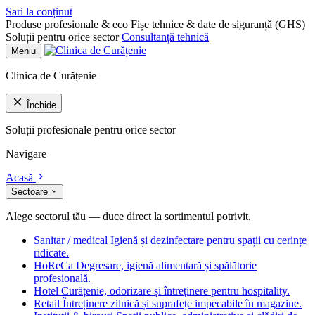
Sari la conținut
Produse profesionale & eco
Fișe tehnice & date de siguranță (GHS)
Soluții pentru orice sector
Consultanță tehnică
Meniu
Clinica de Curățenie
Închide
Soluții profesionale pentru orice sector
Navigare
Acasă
Sectoare
Alege sectorul tău — duce direct la sortimentul potrivit.
Sanitar / medical
Igienă și dezinfectare pentru spații cu cerințe
ridicate.
HoReCa
Degresare, igienă alimentară și spălătorie
profesională.
Hotel
Curățenie, odorizare și întreținere pentru hospitality.
Retail
Întreținere zilnică și suprafețe impecabile în magazine.