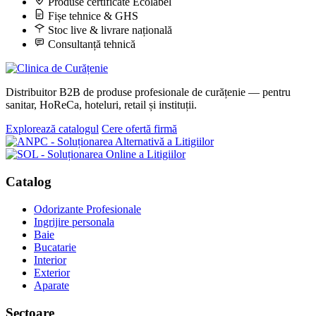
Produse certificate Ecolabel
Fișe tehnice & GHS
Stoc live & livrare națională
Consultanță tehnică
Distribuitor B2B de produse profesionale de curățenie — pentru
sanitar, HoReCa, hoteluri, retail și instituții.
Explorează catalogul
Cere ofertă firmă
Catalog
Odorizante Profesionale
Ingrijire personala
Baie
Bucatarie
Interior
Exterior
Aparate
Sectoare