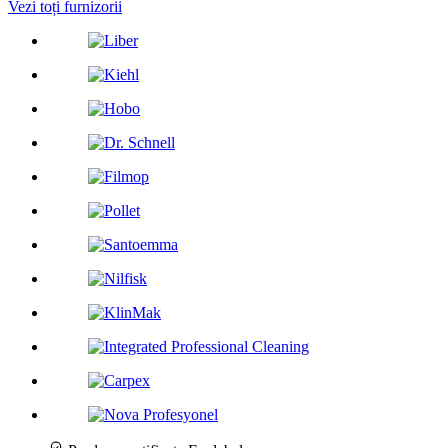
Vezi toți furnizorii