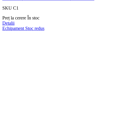
SKU C1
Preț la cerere
În stoc
Detalii
Echipament
Stoc redus