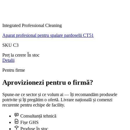
Integrated Professional Cleaning
Aparat profesional pentru spalare pardoselii CT51
SKU C3
Preț la cerere
În stoc
Detalii
Pentru firme
Aprovizionezi pentru o firmă?
Spune-ne ce sector și ce volum ai — îți recomandăm produsele
potrivite și îți pregătim o ofertă. Livrare națională și comenzi
recurente pentru echipe de facility.
Consultanță tehnică
Fișe GHS
Produse în stoc