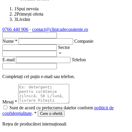
1
Spui nevoia
2
Primești oferta
3
Livrăm
0766 440 906
·
contact@clinicadecuratenie.ro
Nume
*
Companie
Sector
E-mail
Telefon
Completați cel puțin e-mail sau telefon.
Mesaj
*
Sunt de acord cu prelucrarea datelor conform
politicii de
confidențialitate
.
*
Cere o ofertă
Rețea de producători internaționali