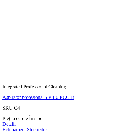
Integrated Professional Cleaning
Aspirator profesional YP 1 6 ECO B
SKU C4
Preț la cerere
În stoc
Detalii
Echipament
Stoc redus