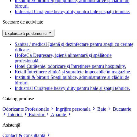
Instituții & birouri
Spații publice, administrative și clădiri de
birouri.
Industrial
Curățenie heavy-duty pentru hale și spații tehnice.
Sectoare de activitate
Explorează pe domeniu
Sanitar / medical
Igienă și dezinfectare pentru spații cu cerințe
ridicate.
HoReCa
Degresare, igienă alimentară și spălătorie
profesională.
Hotel
Curățenie, odorizare și întreținere pentru hospitality.
Retail
Întreținere zilnică și suprafețe impecabile în magazine.
Instituții & birouri
Spații publice, administrative și clădiri de
birouri.
Industrial
Curățenie heavy-duty pentru hale și spații tehnice.
Catalog produse
Odorizante Profesionale
Ingrijire personala
Baie
Bucatarie
Interior
Exterior
Aparate
Asistență
Contact & consultanță