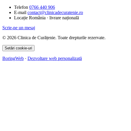
Telefon
0766 440 906
E-mail
contact@clinicadecuratenie.ro
Locație
România · livrare națională
Scrie-ne un mesaj
© 2026 Clinica de Curățenie. Toate drepturile rezervate.
Setări cookie-uri
BoringWeb
·
Dezvoltare web personalizată