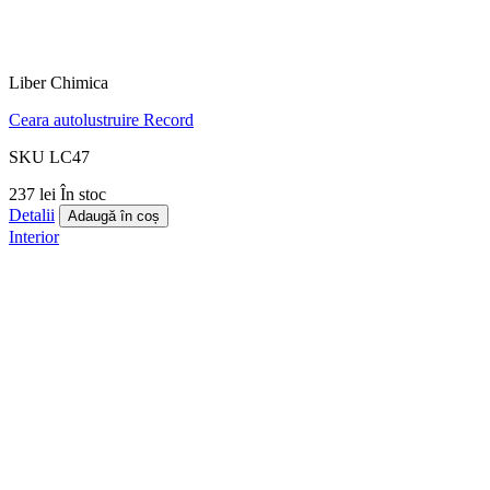
Liber Chimica
Ceara autolustruire Record
SKU LC47
237 lei
În stoc
Detalii
Adaugă în coș
Interior