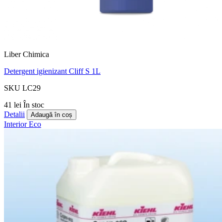
Liber Chimica
Detergent igienizant Cliff S 1L
SKU LC29
41 lei
În stoc
Detalii
Adaugă în coș
Interior
Eco