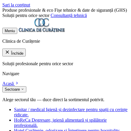
Sari la conținut
Produse profesionale & eco
Fișe tehnice & date de siguranță (GHS)
Soluții pentru orice sector
Consultanță tehnică
Meniu
Clinica de Curățenie
Închide
Soluții profesionale pentru orice sector
Navigare
Acasă
Sectoare
Alege sectorul tău — duce direct la sortimentul potrivit.
Sanitar / medical
Igienă și dezinfectare pentru spații cu cerințe
ridicate.
HoReCa
Degresare, igienă alimentară și spălătorie
profesională.
Hotel
Curățenie, odorizare și întreținere pentru hospitality.