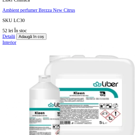
Ambient perfumer Brezza New Citrus
SKU LC30
52 lei
În stoc
Detalii
Adaugă în coș
Interior