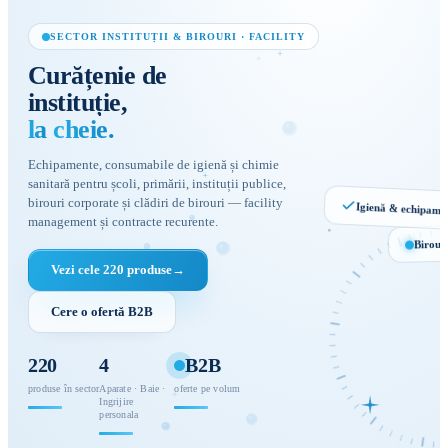
SECTOR INSTITUȚII & BIROURI · FACILITY
Curățenie
de
instituție,
la
cheie.
Echipamente, consumabile de igienă și chimie
sanitară pentru școli, primării, instituții publice,
birouri corporate și clădiri de birouri — facility
Igienă & echipame
management și contracte recurente.
Birouri
Vezi cele 220 produse
→
Facility
management
Cere o ofertă B2B
INSTITUȚII ·
BIROURI
220
4
B2B
produse în sector
Aparate · Baie ·
oferte pe volum
Ingrijire
personala