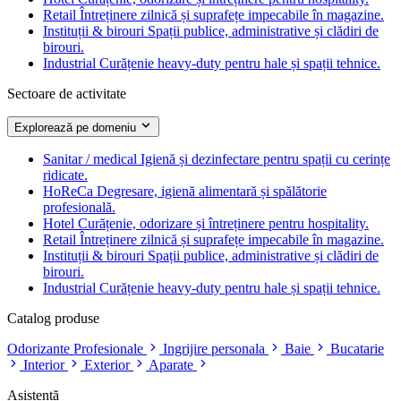
Retail
Întreținere zilnică și suprafețe impecabile în magazine.
Instituții & birouri
Spații publice, administrative și clădiri de
birouri.
Industrial
Curățenie heavy-duty pentru hale și spații tehnice.
Sectoare de activitate
Explorează pe domeniu
Sanitar / medical
Igienă și dezinfectare pentru spații cu cerințe
ridicate.
HoReCa
Degresare, igienă alimentară și spălătorie
profesională.
Hotel
Curățenie, odorizare și întreținere pentru hospitality.
Retail
Întreținere zilnică și suprafețe impecabile în magazine.
Instituții & birouri
Spații publice, administrative și clădiri de
birouri.
Industrial
Curățenie heavy-duty pentru hale și spații tehnice.
Catalog produse
Odorizante Profesionale
Ingrijire personala
Baie
Bucatarie
Interior
Exterior
Aparate
Asistență