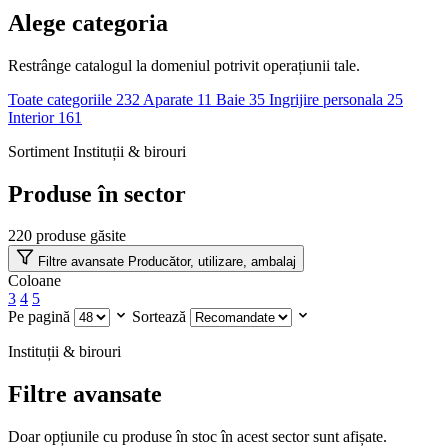
Alege categoria
Restrânge catalogul la domeniul potrivit operațiunii tale.
Toate categoriile
232
Aparate
11
Baie
35
Ingrijire personala
25
Interior
161
Sortiment Instituții & birouri
Produse în sector
220
produse găsite
Filtre avansate
Producător, utilizare, ambalaj
Coloane
3
4
5
Pe pagină
Sortează
Instituții & birouri
Filtre avansate
Doar opțiunile cu produse în stoc în acest sector sunt afișate.