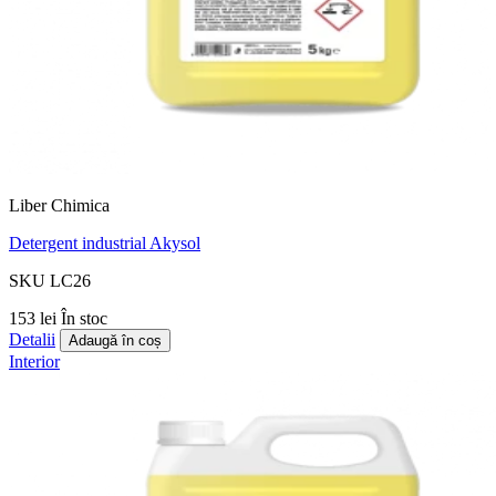
Liber Chimica
Detergent industrial Akysol
SKU LC26
153 lei
În stoc
Detalii
Adaugă în coș
Interior