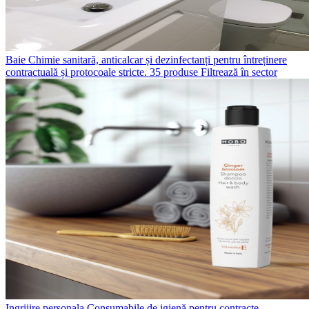
Baie
Chimie sanitară, anticalcar și dezinfectanți pentru întreținere
contractuală și protocoale stricte.
35 produse
Filtrează în sector
Ingrijire personala
Consumabile de igienă pentru contracte