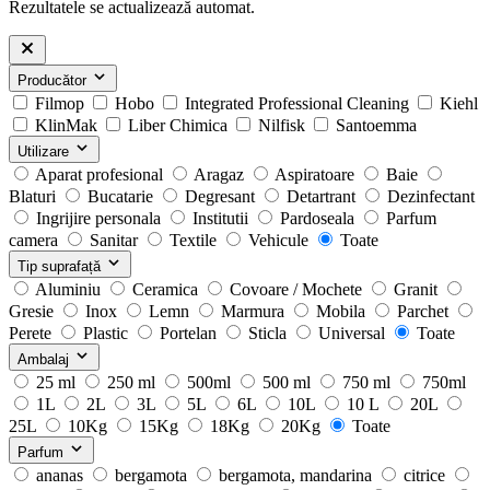
Rezultatele se actualizează automat.
Producător
Filmop
Hobo
Integrated Professional Cleaning
Kiehl
KlinMak
Liber Chimica
Nilfisk
Santoemma
Utilizare
Aparat profesional
Aragaz
Aspiratoare
Baie
Blaturi
Bucatarie
Degresant
Detartrant
Dezinfectant
Ingrijire personala
Institutii
Pardoseala
Parfum
camera
Sanitar
Textile
Vehicule
Toate
Tip suprafață
Aluminiu
Ceramica
Covoare / Mochete
Granit
Gresie
Inox
Lemn
Marmura
Mobila
Parchet
Perete
Plastic
Portelan
Sticla
Universal
Toate
Ambalaj
25 ml
250 ml
500ml
500 ml
750 ml
750ml
1L
2L
3L
5L
6L
10L
10 L
20L
25L
10Kg
15Kg
18Kg
20Kg
Toate
Parfum
ananas
bergamota
bergamota, mandarina
citrice