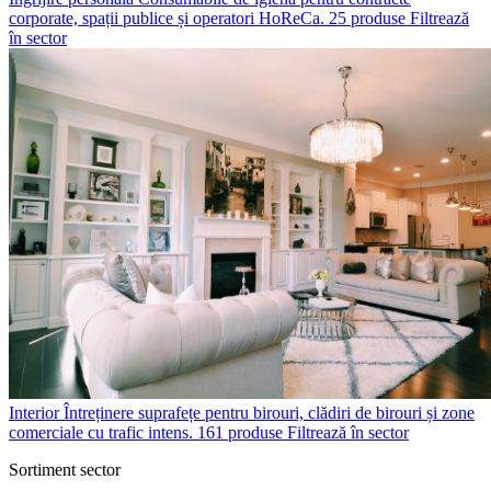
corporate, spații publice și operatori HoReCa.
25 produse
Filtrează
în sector
Interior
Întreținere suprafețe pentru birouri, clădiri de birouri și zone
comerciale cu trafic intens.
161 produse
Filtrează în sector
Sortiment sector