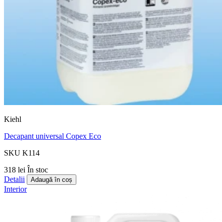
Kiehl
Decapant universal Copex Eco
SKU K114
318 lei
În stoc
Detalii
Adaugă în coș
Interior