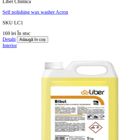
Liber Chimica
Self polishing wax washer Acron
SKU LC1
169 lei
În stoc
Detalii
Adaugă în coș
Interior