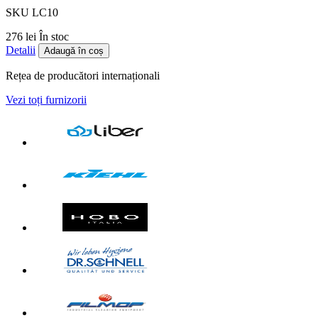
SKU LC10
276 lei
În stoc
Detalii
Adaugă în coș
Rețea de producători internaționali
Vezi toți furnizorii