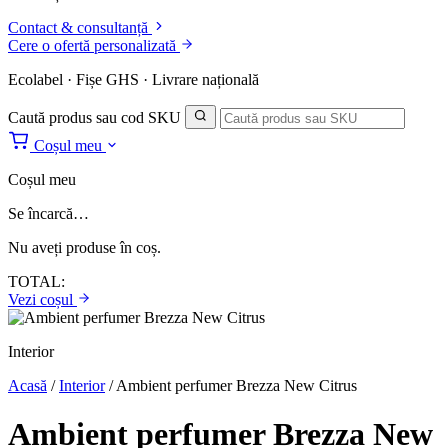
Contact & consultanță
Cere o ofertă personalizată
Ecolabel · Fișe GHS · Livrare națională
Caută produs sau cod SKU
Coșul meu
Coșul meu
Se încarcă…
Nu aveți produse în coș.
TOTAL:
Vezi coșul
Interior
Acasă
/
Interior
/
Ambient perfumer Brezza New Citrus
Ambient perfumer Brezza New