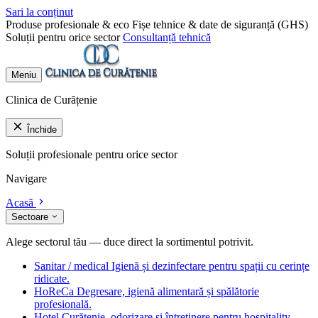
Sari la conținut
Produse profesionale & eco
Fișe tehnice & date de siguranță (GHS)
Soluții pentru orice sector
Consultanță tehnică
Meniu
Clinica de Curățenie
Închide
Soluții profesionale pentru orice sector
Navigare
Acasă
Sectoare
Alege sectorul tău — duce direct la sortimentul potrivit.
Sanitar / medical
Igienă și dezinfectare pentru spații cu cerințe
ridicate.
HoReCa
Degresare, igienă alimentară și spălătorie
profesională.
Hotel
Curățenie, odorizare și întreținere pentru hospitality.