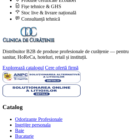
Produse certificate Ecolabel
Fișe tehnice & GHS
Stoc live & livrare națională
Consultanță tehnică
Distribuitor B2B de produse profesionale de curățenie — pentru
sanitar, HoReCa, hoteluri, retail și instituții.
Explorează catalogul
Cere ofertă firmă
Catalog
Odorizante Profesionale
Ingrijire personala
Baie
Bucatarie