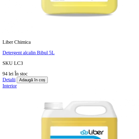
Liber Chimica
Detergent alcalin Bibul 5L
SKU LC3
94 lei
În stoc
Detalii
Adaugă în coș
Interior