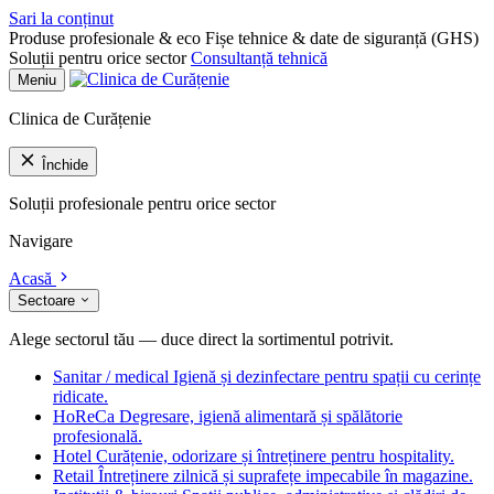
Sari la conținut
Produse profesionale & eco
Fișe tehnice & date de siguranță (GHS)
Soluții pentru orice sector
Consultanță tehnică
Meniu
Clinica de Curățenie
Închide
Soluții profesionale pentru orice sector
Navigare
Acasă
Sectoare
Alege sectorul tău — duce direct la sortimentul potrivit.
Sanitar / medical
Igienă și dezinfectare pentru spații cu cerințe
ridicate.
HoReCa
Degresare, igienă alimentară și spălătorie
profesională.
Hotel
Curățenie, odorizare și întreținere pentru hospitality.
Retail
Întreținere zilnică și suprafețe impecabile în magazine.