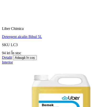
Liber Chimica
Detergent alcalin Bibul 5L
SKU LC3
94 lei
În stoc
Detalii
Adaugă în coș
Interior