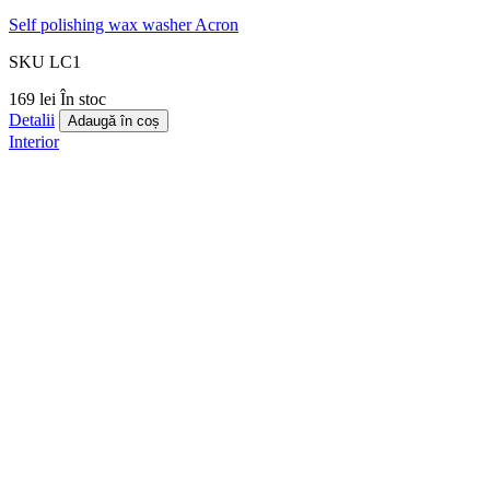
Self polishing wax washer Acron
SKU LC1
169 lei
În stoc
Detalii
Adaugă în coș
Interior