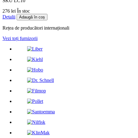
SKU LC10
276 lei
În stoc
Detalii
Adaugă în coș
Rețea de producători internaționali
Vezi toți furnizorii