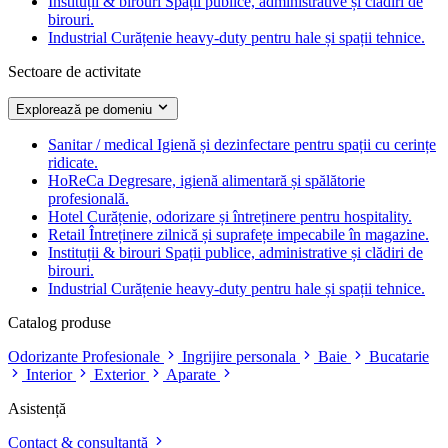
Instituții & birouri
Spații publice, administrative și clădiri de
birouri.
Industrial
Curățenie heavy-duty pentru hale și spații tehnice.
Sectoare de activitate
Explorează pe domeniu
Sanitar / medical
Igienă și dezinfectare pentru spații cu cerințe
ridicate.
HoReCa
Degresare, igienă alimentară și spălătorie
profesională.
Hotel
Curățenie, odorizare și întreținere pentru hospitality.
Retail
Întreținere zilnică și suprafețe impecabile în magazine.
Instituții & birouri
Spații publice, administrative și clădiri de
birouri.
Industrial
Curățenie heavy-duty pentru hale și spații tehnice.
Catalog produse
Odorizante Profesionale
Ingrijire personala
Baie
Bucatarie
Interior
Exterior
Aparate
Asistență
Contact & consultanță