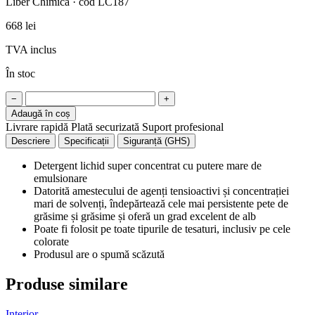
Liber Chimica · cod LC187
668 lei
TVA inclus
În stoc
−
+
Adaugă în coș
Livrare rapidă
Plată securizată
Suport profesional
Descriere
Specificații
Siguranță (GHS)
Detergent lichid super concentrat cu putere mare de
emulsionare
Datorită amestecului de agenți tensioactivi și concentrației
mari de solvenți, îndepărtează cele mai persistente pete de
grăsime și grăsime și oferă un grad excelent de alb
Poate fi folosit pe toate tipurile de tesaturi, inclusiv pe cele
colorate
Produsul are o spumă scăzută
Produse similare
Interior