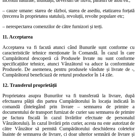
incendii naturale, inundații, deversări de fluvii, părăsiri de albii etc;
– cauze umane: starea de război, starea de asediu, etatizarea forțată
(trecerea în proprietatea statului), revoluții, revolte populare etc;
– nerespectarea comenzilor de către furnizori și terți.
11. Acceptarea
Acceptarea va fi facută atunci când Bunurile sunt conforme cu
caracteristicile tehnice menționate în Comandă. În cazul în care
Cumpărătorul descoperă că Produsele livrate nu sunt conforme
specificațiilor tehnice, atunci Vânzătorul va aduce la conformitate
Produsele. De asemenea, pentru produsele vândute și livrate de -,
Cumpărătorul beneficiază de returul produselor în 14 zile.
12. Transferul proprietății
Proprietatea asupra Bunurilor va fi transferată la livrare, după
efectuarea plății din partea Cumpărătorului în locația indicată în
comandă (întelegând prin livrare – semnarea de primire a
documentului de transport furnizat de curier sau semnarea de primire
pe factura fiscală în cazul livrărilor efectuate de personalul
Vânzătorului). În cazul livrării prin curier, acesta nu este autorizat de
către Vânzător să permită Cumpărătorului deschiderea coletelor
înainte de semnarea de livrare, ci doar ulterior semnării de livrare și