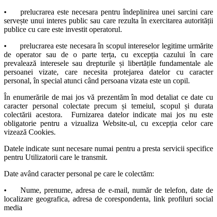
•
prelucrarea este necesara pentru îndeplinirea unei sarcini care
servește unui interes public sau care rezulta în exercitarea autorității
publice cu care este investit operatorul.
•
prelucrarea este necesara în scopul intereselor legitime urmărite
de operator sau de o parte terța, cu excepția cazului în care
prevalează interesele sau drepturile și libertățile fundamentale ale
persoanei vizate, care necesita protejarea datelor cu caracter
personal, în special atunci când persoana vizata este un copil.
În enumerările de mai jos vă prezentăm în mod detaliat ce date cu
caracter personal colectate precum și temeiul, scopul și durata
colectării acestora. Furnizarea datelor indicate mai jos nu este
obligatorie pentru a vizualiza Website-ul, cu excepția celor care
vizează Cookies.
Datele indicate sunt necesare numai pentru a presta servicii specifice
pentru Utilizatorii care le transmit.
Date având caracter personal pe care le colectăm:
•
Nume, prenume, adresa de e-mail, număr de telefon, date de
localizare geografica, adresa de corespondenta, link profiluri social
media