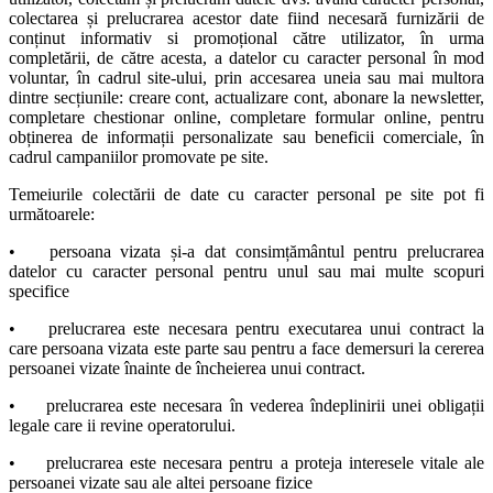
colectarea și prelucrarea acestor date fiind necesară furnizării de
conținut informativ si promoțional către utilizator, în urma
completării, de către acesta, a datelor cu caracter personal în mod
voluntar, în cadrul site-ului, prin accesarea uneia sau mai multora
dintre secțiunile: creare cont, actualizare cont, abonare la newsletter,
completare chestionar online, completare formular online, pentru
obținerea de informații personalizate sau beneficii comerciale, în
cadrul campaniilor promovate pe site.
Temeiurile colectării de date cu caracter personal pe site pot fi
următoarele:
•
persoana vizata și-a dat consimțământul pentru prelucrarea
datelor cu caracter personal pentru unul sau mai multe scopuri
specifice
•
prelucrarea este necesara pentru executarea unui contract la
care persoana vizata este parte sau pentru a face demersuri la cererea
persoanei vizate înainte de încheierea unui contract.
•
prelucrarea este necesara în vederea îndeplinirii unei obligații
legale care ii revine operatorului.
•
prelucrarea este necesara pentru a proteja interesele vitale ale
persoanei vizate sau ale altei persoane fizice