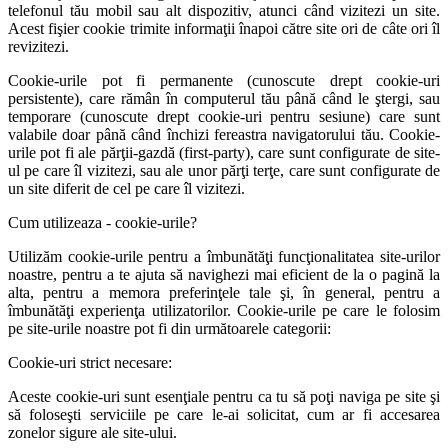
telefonul tău mobil sau alt dispozitiv, atunci când vizitezi un site.
Acest fişier cookie trimite informaţii înapoi către site ori de câte ori îl
revizitezi.
Cookie-urile pot fi permanente (cunoscute drept cookie-uri
persistente), care rămân în computerul tău până când le ştergi, sau
temporare (cunoscute drept cookie-uri pentru sesiune) care sunt
valabile doar până când închizi fereastra navigatorului tău. Cookie-
urile pot fi ale părţii-gazdă (first-party), care sunt configurate de site-
ul pe care îl vizitezi, sau ale unor părţi terţe, care sunt configurate de
un site diferit de cel pe care îl vizitezi.
Cum utilizeaza - cookie-urile?
Utilizăm cookie-urile pentru a îmbunătăţi funcţionalitatea site-urilor
noastre, pentru a te ajuta să navighezi mai eficient de la o pagină la
alta, pentru a memora preferinţele tale şi, în general, pentru a
îmbunătăţi experienţa utilizatorilor. Cookie-urile pe care le folosim
pe site-urile noastre pot fi din următoarele categorii:
Cookie-uri strict necesare:
Aceste cookie-uri sunt esenţiale pentru ca tu să poţi naviga pe site şi
să foloseşti serviciile pe care le-ai solicitat, cum ar fi accesarea
zonelor sigure ale site-ului.