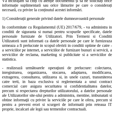
Vă încurajăm să citiți cu atenție documentul și să ne solicitați orice
informație suplimentară sau orice lămurire pe care o considerați
necesară, cu privire la conținutul acestei informări.
1) Considerații generale privind datele dumneavoastră personale
In conformitate cu Regulamentul (UE) 2017/679, - va administra in
conditii de siguranta si numai pentru scopurile specificate, datele
personale furnizate de Utilizatori. Prin Termeni si Conditii
Utilizatorii sunt informati ca datele personale pe care le furnizeaza
urmeaza a fi prelucrate in scopul oferirii in conditii optime de catre -
a serviciilor pe internet, a serviciilor de furnizare bunuri si servicii, a
serviciilor de reclama, marketing si publicitate si a serviciilor de
statistica.
- realizează următoarele operaţiuni de prelucrare: colectarea,
inregistrarea, organizarea, stocarea, adaptarea, modificarea,
extragerea, consultarea, utilizarea si, in unele cazuri, transmiterea
catre terti, in baza exclusiva si reglementata a unui contract
comercial care asigura securitatea si confidentialitatea datelor,
precum si respectarea drepturilor utilizatorului, a datelor personale
ale Utilizatorilor site-ului pentru a administra, mentine, imbunatati si
obtine informaţii cu privire la serviciile pe care le ofera, precum si
pentru a preveni erori si scurgeri de informatii prin reteaua IT
proprie, incalcari ale legii sau termenilor contractuali.