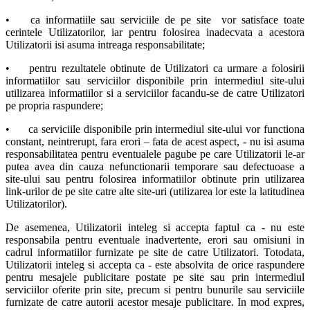
•
ca informatiile sau serviciile de pe site vor satisface toate
cerintele Utilizatorilor, iar pentru folosirea inadecvata a acestora
Utilizatorii isi asuma intreaga responsabilitate;
•
pentru rezultatele obtinute de Utilizatori ca urmare a folosirii
informatiilor sau serviciilor disponibile prin intermediul site-ului
utilizarea informatiilor si a serviciilor facandu-se de catre Utilizatori
pe propria raspundere;
•
ca serviciile disponibile prin intermediul site-ului vor functiona
constant, neintrerupt, fara erori – fata de acest aspect, - nu isi asuma
responsabilitatea pentru eventualele pagube pe care Utilizatorii le-ar
putea avea din cauza nefunctionarii temporare sau defectuoase a
site-ului sau pentru folosirea informatiilor obtinute prin utilizarea
link-urilor de pe site catre alte site-uri (utilizarea lor este la latitudinea
Utilizatorilor).
De asemenea, Utilizatorii inteleg si accepta faptul ca - nu este
responsabila pentru eventuale inadvertente, erori sau omisiuni in
cadrul informatiilor furnizate pe site de catre Utilizatori. Totodata,
Utilizatorii inteleg si accepta ca - este absolvita de orice raspundere
pentru mesajele publicitare postate pe site sau prin intermediul
serviciilor oferite prin site, precum si pentru bunurile sau serviciile
furnizate de catre autorii acestor mesaje publicitare. In mod expres,