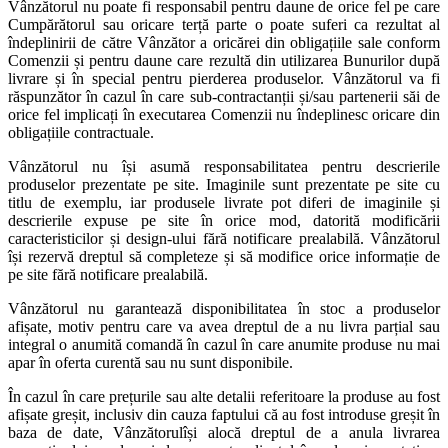
Vânzătorul nu poate fi responsabil pentru daune de orice fel pe care
Cumpărătorul sau oricare terță parte o poate suferi ca rezultat al
îndeplinirii de către Vânzător a oricărei din obligațiile sale conform
Comenzii și pentru daune care rezultă din utilizarea Bunurilor după
livrare și în special pentru pierderea produselor. Vânzătorul va fi
răspunzător în cazul în care sub-contractanții și/sau partenerii săi de
orice fel implicați în executarea Comenzii nu îndeplinesc oricare din
obligațiile contractuale.
Vânzătorul nu își asumă responsabilitatea pentru descrierile
produselor prezentate pe site. Imaginile sunt prezentate pe site cu
titlu de exemplu, iar produsele livrate pot diferi de imaginile și
descrierile expuse pe site în orice mod, datorită modificării
caracteristicilor și design-ului fără notificare prealabilă. Vânzătorul
își rezervă dreptul să completeze și să modifice orice informație de
pe site fără notificare prealabilă.
Vânzătorul nu garantează disponibilitatea în stoc a produselor
afișate, motiv pentru care va avea dreptul de a nu livra parțial sau
integral o anumită comandă în cazul în care anumite produse nu mai
apar în oferta curentă sau nu sunt disponibile.
În cazul în care prețurile sau alte detalii referitoare la produse au fost
afișate greșit, inclusiv din cauza faptului că au fost introduse greșit în
baza de date, Vânzătorulîși alocă dreptul de a anula livrarea