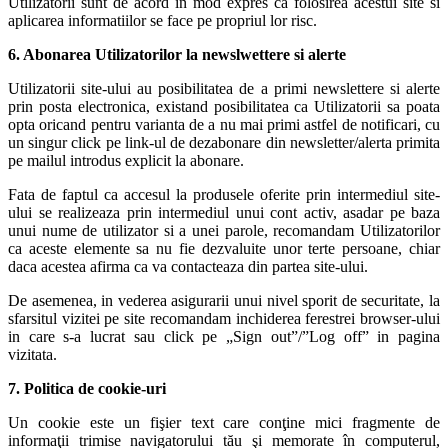
Utilizatorii sunt de acord in mod expres ca folosirea acestui site si
aplicarea informatiilor se face pe propriul lor risc.
6. Abonarea Utilizatorilor la newslwettere si alerte
Utilizatorii site-ului au posibilitatea de a primi newslettere si alerte
prin posta electronica, existand posibilitatea ca Utilizatorii sa poata
opta oricand pentru varianta de a nu mai primi astfel de notificari, cu
un singur click pe link-ul de dezabonare din newsletter/alerta primita
pe mailul introdus explicit la abonare.
Fata de faptul ca accesul la produsele oferite prin intermediul site-
ului se realizeaza prin intermediul unui cont activ, asadar pe baza
unui nume de utilizator si a unei parole, recomandam Utilizatorilor
ca aceste elemente sa nu fie dezvaluite unor terte persoane, chiar
daca acestea afirma ca va contacteaza din partea site-ului.
De asemenea, in vederea asigurarii unui nivel sporit de securitate, la
sfarsitul vizitei pe site recomandam inchiderea ferestrei browser-ului
in care s-a lucrat sau click pe „Sign out”/”Log off” in pagina
vizitata.
7. Politica de cookie-uri
Un cookie este un fişier text care conţine mici fragmente de
informaţii trimise navigatorului tău şi memorate în computerul,