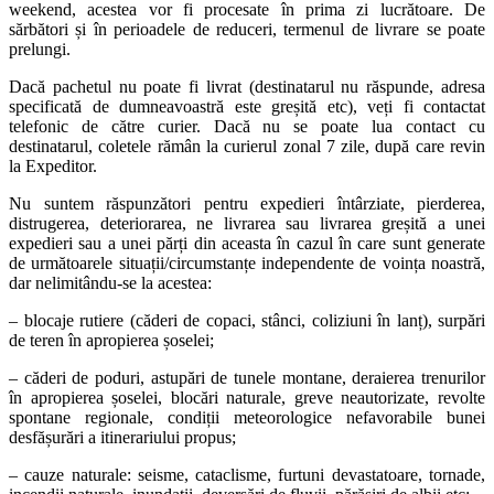
weekend, acestea vor fi procesate în prima zi lucrătoare. De
sărbători și în perioadele de reduceri, termenul de livrare se poate
prelungi.
Dacă pachetul nu poate fi livrat (destinatarul nu răspunde, adresa
specificată de dumneavoastră este greșită etc), veți fi contactat
telefonic de către curier. Dacă nu se poate lua contact cu
destinatarul, coletele rămân la curierul zonal 7 zile, după care revin
la Expeditor.
Nu suntem răspunzători pentru expedieri întârziate, pierderea,
distrugerea, deteriorarea, ne livrarea sau livrarea greșită a unei
expedieri sau a unei părți din aceasta în cazul în care sunt generate
de următoarele situații/circumstanțe independente de voința noastră,
dar nelimitându-se la acestea:
– blocaje rutiere (căderi de copaci, stânci, coliziuni în lanț), surpări
de teren în apropierea șoselei;
– căderi de poduri, astupări de tunele montane, deraierea trenurilor
în apropierea șoselei, blocări naturale, greve neautorizate, revolte
spontane regionale, condiții meteorologice nefavorabile bunei
desfășurări a itinerariului propus;
– cauze naturale: seisme, cataclisme, furtuni devastatoare, tornade,