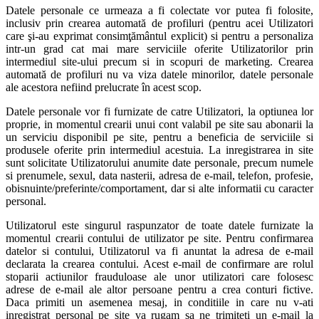
Datele personale ce urmeaza a fi colectate vor putea fi folosite,
inclusiv prin crearea automată de profiluri (pentru acei Utilizatori
care şi-au exprimat consimţământul explicit) si pentru a personaliza
intr-un grad cat mai mare serviciile oferite Utilizatorilor prin
intermediul site-ului precum si in scopuri de marketing. Crearea
automată de profiluri nu va viza datele minorilor, datele personale
ale acestora nefiind prelucrate în acest scop.
Datele personale vor fi furnizate de catre Utilizatori, la optiunea lor
proprie, in momentul crearii unui cont valabil pe site sau abonarii la
un serviciu disponibil pe site, pentru a beneficia de serviciile si
produsele oferite prin intermediul acestuia. La inregistrarea in site
sunt solicitate Utilizatorului anumite date personale, precum numele
si prenumele, sexul, data nasterii, adresa de e-mail, telefon, profesie,
obisnuinte/preferinte/comportament, dar si alte informatii cu caracter
personal.
Utilizatorul este singurul raspunzator de toate datele furnizate la
momentul crearii contului de utilizator pe site. Pentru confirmarea
datelor si contului, Utilizatorul va fi anuntat la adresa de e-mail
declarata la crearea contului. Acest e-mail de confirmare are rolul
stoparii actiunilor frauduloase ale unor utilizatori care folosesc
adrese de e-mail ale altor persoane pentru a crea conturi fictive.
Daca primiti un asemenea mesaj, in conditiile in care nu v-ati
inregistrat personal pe site va rugam sa ne trimiteti un e-mail la