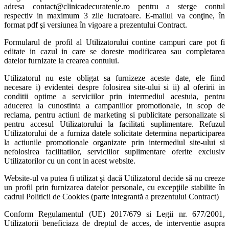
adresa contact@clinicadecuratenie.ro pentru a sterge contul
respectiv in maximum 3 zile lucratoare. E-mailul va conţine, în
format pdf şi versiunea în vigoare a prezentului Contract.
Formularul de profil al Utilizatorului contine campuri care pot fi
editate in cazul in care se doreste modificarea sau completarea
datelor furnizate la crearea contului.
Utilizatorul nu este obligat sa furnizeze aceste date, ele fiind
necesare i) evidentei despre folosirea site-ului si ii) al oferirii in
conditii optime a serviciilor prin intermediul acestuia, pentru
aducerea la cunostinta a campaniilor promotionale, in scop de
reclama, pentru actiuni de marketing si publicitate personalizate si
pentru accesul Utilizatorului la facilitati suplimentare. Refuzul
Utilizatorului de a furniza datele solicitate determina neparticiparea
la actiunile promotionale organizate prin intermediul site-ului si
nefolosirea facilitatilor, serviciilor suplimentare oferite exclusiv
Utilizatorilor cu un cont in acest website.
Website-ul va putea fi utilizat şi dacă Utilizatorul decide să nu creeze
un profil prin furnizarea datelor personale, cu excepţiile stabilite în
cadrul Politicii de Cookies (parte integrantă a prezentului Contract)
Conform Regulamentul (UE) 2017/679 si Legii nr. 677/2001,
Utilizatorii beneficiaza de dreptul de acces, de interventie asupra