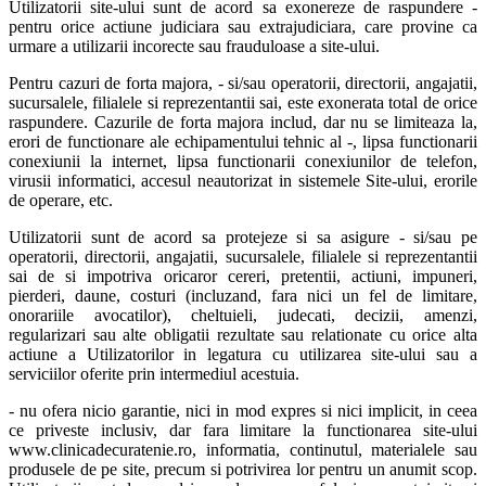
Utilizatorii site-ului sunt de acord sa exonereze de raspundere -
pentru orice actiune judiciara sau extrajudiciara, care provine ca
urmare a utilizarii incorecte sau frauduloase a site-ului.
Pentru cazuri de forta majora, - si/sau operatorii, directorii, angajatii,
sucursalele, filialele si reprezentantii sai, este exonerata total de orice
raspundere. Cazurile de forta majora includ, dar nu se limiteaza la,
erori de functionare ale echipamentului tehnic al -, lipsa functionarii
conexiunii la internet, lipsa functionarii conexiunilor de telefon,
virusii informatici, accesul neautorizat in sistemele Site-ului, erorile
de operare, etc.
Utilizatorii sunt de acord sa protejeze si sa asigure - si/sau pe
operatorii, directorii, angajatii, sucursalele, filialele si reprezentantii
sai de si impotriva oricaror cereri, pretentii, actiuni, impuneri,
pierderi, daune, costuri (incluzand, fara nici un fel de limitare,
onorariile avocatilor), cheltuieli, judecati, decizii, amenzi,
regularizari sau alte obligatii rezultate sau relationate cu orice alta
actiune a Utilizatorilor in legatura cu utilizarea site-ului sau a
serviciilor oferite prin intermediul acestuia.
- nu ofera nicio garantie, nici in mod expres si nici implicit, in ceea
ce priveste inclusiv, dar fara limitare la functionarea site-ului
www.clinicadecuratenie.ro, informatia, continutul, materialele sau
produsele de pe site, precum si potrivirea lor pentru un anumit scop.