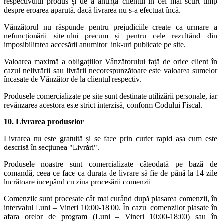
respectivului produs și de a anunța clientul în cel mai scurt timp
despre eroarea aparută, dacă livrarea nu s-a efectuat încă.
Vânzătorul nu răspunde pentru prejudiciile create ca urmare a
nefuncționării site-ului precum și pentru cele rezultând din
imposibilitatea accesării anumitor link-uri publicate pe site.
Valoarea maximă a obligațiilor Vânzătorului față de orice client în
cazul nelivrării sau livrării necorespunzătoare este valoarea sumelor
încasate de Vânzător de la clientul respectiv.
Produsele comercializate pe site sunt destinate utilizării personale, iar
revânzarea acestora este strict interzisă, conform Codului Fiscal.
10. Livrarea produselor
Livrarea nu este gratuită și se face prin curier rapid așa cum este
descrisă în secțiunea "Livrări".
Produsele noastre sunt comercializate câteodată pe bază de
comandă, ceea ce face ca durata de livrare să fie de până la 14 zile
lucrătoare începând cu ziua procesării comenzii.
Comenzile sunt procesate cât mai curând după plasarea comenzii, în
intervalul Luni – Vineri 10:00-18:00. În cazul comenzilor plasate în
afara orelor de program (Luni – Vineri 10:00-18:00) sau în