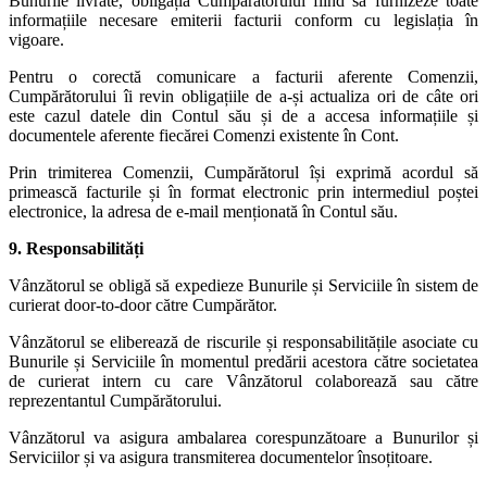
Bunurile livrate, obligația Cumpărătorului fiind să furnizeze toate
informațiile necesare emiterii facturii conform cu legislația în
vigoare.
Pentru o corectă comunicare a facturii aferente Comenzii,
Cumpărătorului îi revin obligațiile de a-și actualiza ori de câte ori
este cazul datele din Contul său și de a accesa informațiile și
documentele aferente fiecărei Comenzi existente în Cont.
Prin trimiterea Comenzii, Cumpărătorul își exprimă acordul să
primească facturile și în format electronic prin intermediul poștei
electronice, la adresa de e-mail menționată în Contul său.
9. Responsabilități
Vânzătorul se obligă să expedieze Bunurile și Serviciile în sistem de
curierat door-to-door către Cumpărător.
Vânzătorul se eliberează de riscurile și responsabilitățile asociate cu
Bunurile și Serviciile în momentul predării acestora către societatea
de curierat intern cu care Vânzătorul colaborează sau către
reprezentantul Cumpărătorului.
Vânzătorul va asigura ambalarea corespunzătoare a Bunurilor și
Serviciilor și va asigura transmiterea documentelor însoțitoare.