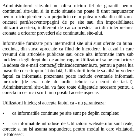
Administratorul site-ului nu ofera niciun fel de garantii pentru
continutul site-ului si in nicio situatie nu poate fi tinut raspunzator
pentru nicio pierdere sau prejudiciu ce ar putea rezulta din utilizarea
oricarei parti/secvente/pagini de pe site sau din imposibilitatea
utilizarii acesteia, indiferent de cauza acesteia ori din interpretarea
eronata a oricaror prevederi ale continutului site-ului.
Informatiile furnizate prin intermediul site-ului sunt oferite cu buna-
credinta, din surse apreciate ca fiind de incredere. In cazul in care
vreunul din articolele publicate sau orice alta informatie intra sub
incidenta legii dreptului de autor, rugam Utilizatorii sa ne contacteze
la adresa de e-mail contact@clinicadecuratenie.ro, pentru a putea lua
masurile ce se impun. Totodată, Utilizatorii trebuie sa aibă în vedere
faptul ca informatia prezentata poate include eventuale informatii
inexacte (de ex.: date de ordin tehnic sau erori de tastat).
Administratorul site-ului va face toate diligentele necesare pentru a
corecta in cel mai scurt timp posibil aceste aspecte.
Utilizatorii inteleg si accepta faptul ca - nu garanteaza:
•
ca informatiile continute pe site sunt pe deplin complete;
•
ca informatiile introduse de Utilizatorii website-ului sunt reale,
corecte si nu isi asuma raspunderea pentru modul in care vizitatorii
le folosesc;