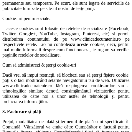
permanente sau temporare. Pe scurt, ele sunt legate de serviciile de
publicitate furnizate pe site-ul nostru de terţe părţi.
Cookie-uri pentru sociale:
– aceste cookies sunt folosite de retelele de socializare (Facebook,
Twitter, Google+, YouTube, Instagram, Pinterest, etc) si permit
distribuirea continutului de pe www.clinicadecuratenie.ro pe
respectivele retele. -.ro nu controleaza aceste cookies, deci, pentru
mai multe informatii despre cum functioneaza, te rugam sa verifici
paginile retelelor de socializare.
Cum să administrezi & ştergi cookie-uri
Dacă vrei să impui restricţii, să blochezi sau să ştergi fişiere cookie,
poţi s-o faci modificând setările navigatorului tău de web. Utilizarea
www.clinicadecuratenie.ro fără respingerea cookie-urilor sau a
tehnologiilor similare denotă consimţământul vizitatorilor pentru
utilizarea de către noi a unor astfel de tehnologii şi pentru
prelucrarea informaţiilor.
8. Facturare și plăți
Prețul, modalitatea de plată și termenul de plată sunt specificate în
Comandă. Vânzătorul va emite către Cumpărător o factură pentru