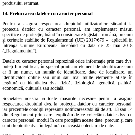
produsului returnat.
14. Prelucrarea datelor cu caracter personal
Pentru a asigura respectarea dreptului utilizatorilor site-ului la
protecția datelor cu caracter personal, am implementat măsuri
specifice de protecție, luând în considerare legislația română, precum
și cerințele stabilite de Regulamentul (UE) 2017/679 – aplicabil în
întreaga Uniune Europeană începând cu data de 25 mai 2018
(„Regulamentul”).
Datele cu caracter personal reprezintă orice informație prin care dvs.
puteți fi identificat, în special printr-un element de identificare cum
ar fi un nume, un număr de identificare, date de localizare, un
identificator online sau unul sau mai multe elemente aflate în
legătură cu identitatea dvs. fizică, fiziologică, genetică, psihică,
economică, culturală sau socială.
Societatea noastră ia toate măsurile necesare pentru a asigura
respectarea dreptului dvs. la protecția datelor cu caracter personal,
iar prezentele condiţii reprezintă notificareastabilită de art. 13 sau 14
din Regulament prin care explicăm de ce colectăm datele dvs. cu
caracter personal, modul în care protejăm aceste date, precum și care
sunt drepturile dvs. în legătură cu această colectare de date.