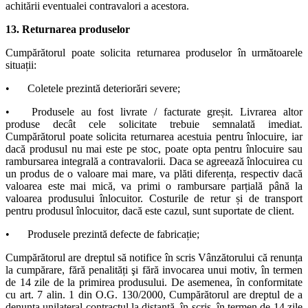
achitării eventualei contravalori a acestora.
13. Returnarea produselor
Cumpărătorul poate solicita returnarea produselor în următoarele
situații:
•
Coletele prezintă deteriorări severe;
•
Produsele au fost livrate / facturate greșit. Livrarea altor
produse decât cele solicitate trebuie semnalată imediat.
Cumpărătorul poate solicita returnarea acestuia pentru înlocuire, iar
dacă produsul nu mai este pe stoc, poate opta pentru înlocuire sau
rambursarea integrală a contravalorii. Daca se agreează înlocuirea cu
un produs de o valoare mai mare, va plăti diferența, respectiv dacă
valoarea este mai mică, va primi o rambursare parțială până la
valoarea produsului înlocuitor. Costurile de retur și de transport
pentru produsul înlocuitor, dacă este cazul, sunt suportate de client.
•
Produsele prezintă defecte de fabricație;
Cumpărătorul are dreptul să notifice în scris Vânzătorului că renunța
la cumpărare, fără penalități şi fără invocarea unui motiv, în termen
de 14 zile de la primirea produsului. De asemenea, în conformitate
cu art. 7 alin. 1 din O.G. 130/2000, Cumpărătorul are dreptul de a
denunța unilateral contractul la distanță, în scris, în termen de 14 zile