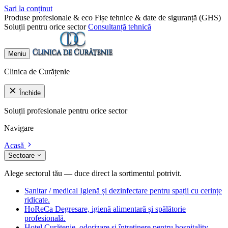
Sari la conținut
Produse profesionale & eco
Fișe tehnice & date de siguranță (GHS)
Soluții pentru orice sector
Consultanță tehnică
Meniu
Clinica de Curățenie
Închide
Soluții profesionale pentru orice sector
Navigare
Acasă
Sectoare
Alege sectorul tău — duce direct la sortimentul potrivit.
Sanitar / medical
Igienă și dezinfectare pentru spații cu cerințe
ridicate.
HoReCa
Degresare, igienă alimentară și spălătorie
profesională.
Hotel
Curățenie, odorizare și întreținere pentru hospitality.