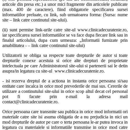
articole din presa etc.) a unor mici fragmente din articolele publicate
(max. 400 de caractere), fiind obligatorie specificarea sursei
informatiilor preluate, cu link, sub urmatoarea forma: (Sursa: nume
site – link catre continutul site-ului).
(ii) sunt permise link-urile catre site-ul www.clinicadecuratenie.ro,
iar specificarea sursei informatiilor se va face dupa fiecare link sau in
finalul articolului, dupa cum urmeaza: „Informatii furnizate prin
amabilitatea - – link catre continutul site-ului)
Utilizatorii se obliga sa respecte toate drepturile de autor si toate
drepturile conexe acestuia si orice alte drepturi de proprietate
intelectuala pe care Administratorul site-ului si partenerii sai le detin
asupra/in legatura cu site-ul www.clinicadecuratenie.ro.
- isi rezerva dreptul de a actiona in instanta orice persoana si/sau
entitate care incalca in orice mod prevederile de mai sus. Cererile de
utilizare a continutului site-ului in orice scop altul decat cel personal
pot fi facute prin e-mail la adresa mail
contact@clinicadecuratenie.ro.
Orice persoana care transmite sau publica in orice mod informatii ori
materiale catre site isi asuma obligatia de a nu prejudicia in nici un
mod drepturile de autor pe care o terta persoana le-ar putea invoca in
legatura cu materialele si informatiile transmise in orice mod catre