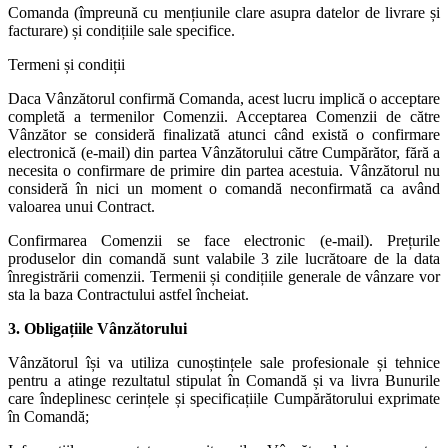
Comanda (împreună cu mențiunile clare asupra datelor de livrare și
facturare) și condițiile sale specifice.
Termeni și condiții
Daca Vânzătorul confirmă Comanda, acest lucru implică o acceptare
completă a termenilor Comenzii. Acceptarea Comenzii de către
Vânzător se consideră finalizată atunci când există o confirmare
electronică (e-mail) din partea Vânzătorului către Cumpărător, fără a
necesita o confirmare de primire din partea acestuia. Vânzătorul nu
consideră în nici un moment o comandă neconfirmată ca având
valoarea unui Contract.
Confirmarea Comenzii se face electronic (e-mail). Prețurile
produselor din comandă sunt valabile 3 zile lucrătoare de la data
înregistrării comenzii. Termenii și condițiile generale de vânzare vor
sta la baza Contractului astfel încheiat.
3. Obligațiile Vânzătorului
Vânzătorul își va utiliza cunoștințele sale profesionale și tehnice
pentru a atinge rezultatul stipulat în Comandă și va livra Bunurile
care îndeplinesc cerințele și specificațiile Cumpărătorului exprimate
în Comandă;