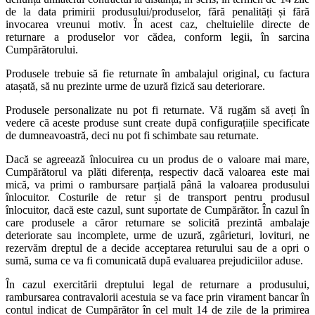
de la data primirii produsului/produselor, fără penalități și fără
invocarea vreunui motiv. În acest caz, cheltuielile directe de
returnare a produselor vor cădea, conform legii, în sarcina
Cumpărătorului.
Produsele trebuie să fie returnate în ambalajul original, cu factura
atașată, să nu prezinte urme de uzură fizică sau deteriorare.
Produsele personalizate nu pot fi returnate. Vă rugăm să aveți în
vedere că aceste produse sunt create după configurațiile specificate
de dumneavoastră, deci nu pot fi schimbate sau returnate.
Dacă se agreează înlocuirea cu un produs de o valoare mai mare,
Cumpărătorul va plăti diferența, respectiv dacă valoarea este mai
mică, va primi o rambursare parțială până la valoarea produsului
înlocuitor. Costurile de retur și de transport pentru produsul
înlocuitor, dacă este cazul, sunt suportate de Cumpărător. În cazul în
care produsele a căror returnare se solicită prezintă ambalaje
deteriorate sau incomplete, urme de uzură, zgârieturi, lovituri, ne
rezervăm dreptul de a decide acceptarea returului sau de a opri o
sumă, suma ce va fi comunicată după evaluarea prejudiciilor aduse.
În cazul exercitării dreptului legal de returnare a produsului,
rambursarea contravalorii acestuia se va face prin virament bancar în
contul indicat de Cumpărător în cel mult 14 de zile de la primirea