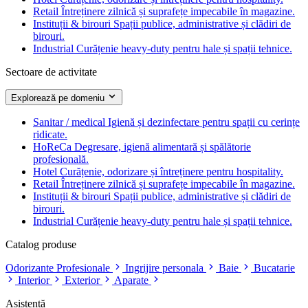
Retail
Întreținere zilnică și suprafețe impecabile în magazine.
Instituții & birouri
Spații publice, administrative și clădiri de
birouri.
Industrial
Curățenie heavy-duty pentru hale și spații tehnice.
Sectoare de activitate
Explorează pe domeniu
Sanitar / medical
Igienă și dezinfectare pentru spații cu cerințe
ridicate.
HoReCa
Degresare, igienă alimentară și spălătorie
profesională.
Hotel
Curățenie, odorizare și întreținere pentru hospitality.
Retail
Întreținere zilnică și suprafețe impecabile în magazine.
Instituții & birouri
Spații publice, administrative și clădiri de
birouri.
Industrial
Curățenie heavy-duty pentru hale și spații tehnice.
Catalog produse
Odorizante Profesionale
Ingrijire personala
Baie
Bucatarie
Interior
Exterior
Aparate
Asistență