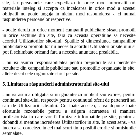
site, iar persoanele care expediaza in orice mod informatii ori
materiale inteleg si accepta ca incalcarea in orice mod a acestei
obligatii nu poate angaja in niciun mod raspunderea -, ci numai
raspunderea persoanelor respective.
- poate derula in orice moment campanii publicitare si/sau promotii
in orice sectiune din site, fara ca aceasta operatiune sa necesite
acordul Utilizatorilor site-ului. Spatiile si dimensiunea campaniilor
publicitare si promotiilor nu necesita acordul Utilizatorilor site-ului si
pot fi schimbate oricand fara a necesita anuntarea prealabila.
- nu isi asuma responsabilitatea pentru prejudiciile sau pierderile
rezultate din campaniile publicitare sau promotiile organizate in site,
altele decat cele organizate strict pe site.
5. Limitarea răspunderii administratorului site-ului
- nu isi asuma obligatia si nu garanteaza implicit sau expres, pentru
continutul site-ului, respectiv pentru continutul oferit de partenerii sai
sau de Utilizatorii site-ului. Cu toate acestea, - va depune toate
eforturile rezonabile pentru a asigura acuratetea si maniera
profesionista in care vor fi furnizate informatiile pe site, pentru a
dobandi si mentine increderea Utilizatorilor in site. In acest sens, - va
incerca sa corecteze in cel mai scurt timp posibil erorile si omisiunile
semnalate.