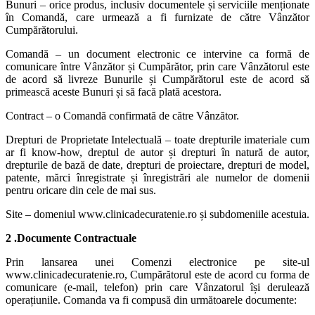
Bunuri – orice produs, inclusiv documentele și serviciile menționate
în Comandă, care urmează a fi furnizate de către Vânzător
Cumpărătorului.
Comandă – un document electronic ce intervine ca formă de
comunicare între Vânzător și Cumpărător, prin care Vânzătorul este
de acord să livreze Bunurile și Cumpărătorul este de acord să
primească aceste Bunuri și să facă plată acestora.
Contract – o Comandă confirmată de către Vânzător.
Drepturi de Proprietate Intelectuală – toate drepturile imateriale cum
ar fi know-how, dreptul de autor și drepturi în natură de autor,
drepturile de bază de date, drepturi de proiectare, drepturi de model,
patente, mărci înregistrate și înregistrări ale numelor de domenii
pentru oricare din cele de mai sus.
Site – domeniul www.clinicadecuratenie.ro și subdomeniile acestuia.
2 .Documente Contractuale
Prin lansarea unei Comenzi electronice pe site-ul
www.clinicadecuratenie.ro, Cumpărătorul este de acord cu forma de
comunicare (e-mail, telefon) prin care Vânzatorul își derulează
operațiunile. Comanda va fi compusă din următoarele documente: