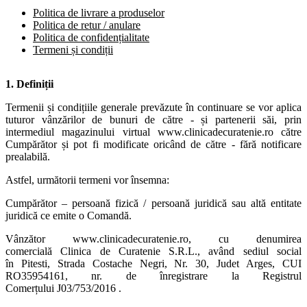
Politica de livrare a produselor
Politica de retur / anulare
Politica de confidențialitate
Termeni și condiții
1. Definiții
Termenii și condițiile generale prevăzute în continuare se vor aplica
tuturor vânzărilor de bunuri de către - și partenerii săi, prin
intermediul magazinului virtual www.clinicadecuratenie.ro către
Cumpărător și pot fi modificate oricând de către - fără notificare
prealabilă.
Astfel, următorii termeni vor însemna:
Cumpărător – persoană fizică / persoană juridică sau altă entitate
juridică ce emite o Comandă.
Vânzător www.clinicadecuratenie.ro, cu denumirea
comercială Clinica de Curatenie
S.R.L
., având sediul social
în Pitesti, Strada Costache Negri, Nr. 30, Judet Arges, CUI
RO35954161, nr. de înregistrare la Registrul
Comerțului J03/753/2016 .