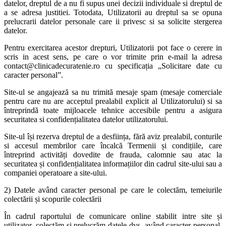
datelor, dreptul de a nu fi supus unei decizii individuale si dreptul de
a se adresa justitiei. Totodata, Utilizatorii au dreptul sa se opuna
prelucrarii datelor personale care ii privesc si sa solicite stergerea
datelor.
Pentru exercitarea acestor drepturi, Utilizatorii pot face o cerere in
scris in acest sens, pe care o vor trimite prin e-mail la adresa
contact@clinicadecuratenie.ro cu specificația „Solicitare date cu
caracter personal”.
Site-ul se angajează sa nu trimită mesaje spam (mesaje comerciale
pentru care nu are acceptul prealabil explicit al Utilizatorului) si sa
întreprindă toate mijloacele tehnice accesibile pentru a asigura
securitatea si confidențialitatea datelor utilizatorului.
Site-ul își rezerva dreptul de a desființa, fără aviz prealabil, conturile
si accesul membrilor care încalcă Termenii și condițiile, care
întreprind activități dovedite de frauda, calomnie sau atac la
securitatea și confidențialitatea informațiilor din cadrul site-ului sau a
companiei operatoare a site-ului.
2) Datele având caracter personal pe care le colectăm, temeiurile
colectării și scopurile colectării
În cadrul raportului de comunicare online stabilit intre site și
utilizator, colectăm și prelucrăm datele dvs. având caracter personal,