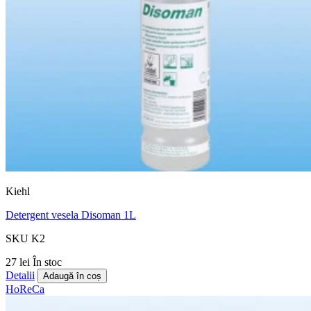
Kiehl
Detergent vesela Disoman 1L
SKU K2
27 lei
În stoc
Detalii
Adaugă în coș
HoReCa