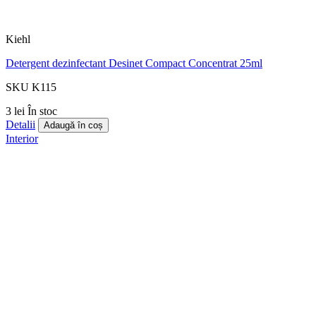
Kiehl
Detergent dezinfectant Desinet Compact Concentrat 25ml
SKU K115
3 lei
În stoc
Detalii
Adaugă în coș
Interior