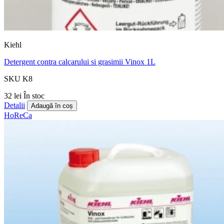
Kiehl
Detergent contra calcarului si grasimii Vinox 1L
SKU K8
32 lei
În stoc
Detalii
Adaugă în coș
HoReCa