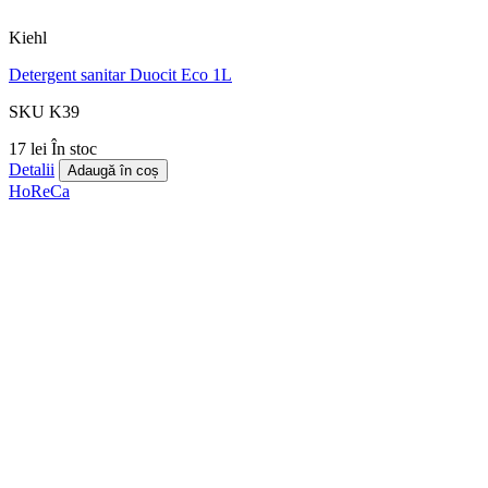
Kiehl
Detergent sanitar Duocit Eco 1L
SKU K39
17 lei
În stoc
Detalii
Adaugă în coș
HoReCa