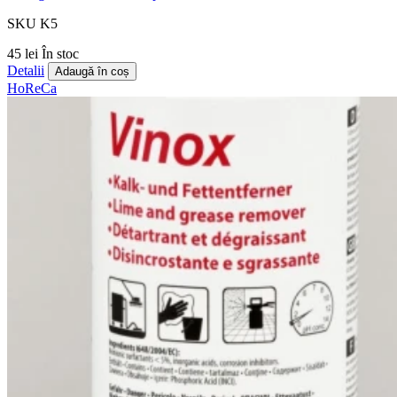
SKU K5
45 lei
În stoc
Detalii
Adaugă în coș
HoReCa