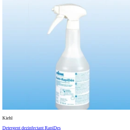
Kiehl
Detergent dezinfectant RapiDes