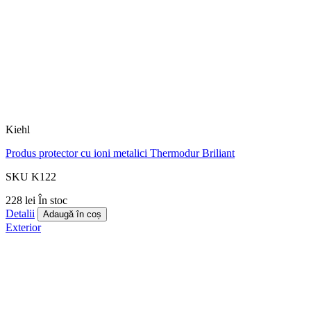
Kiehl
Produs protector cu ioni metalici Thermodur Briliant
SKU K122
228 lei
În stoc
Detalii
Adaugă în coș
Exterior