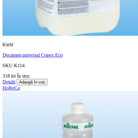
Kiehl
Decapant universal Copex Eco
SKU K114
318 lei
În stoc
Detalii
Adaugă în coș
HoReCa