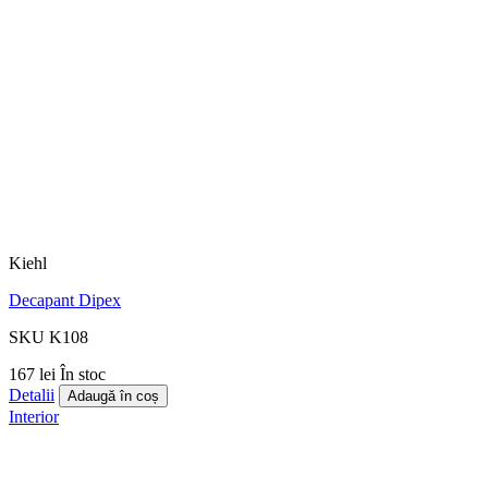
Kiehl
Decapant Dipex
SKU K108
167 lei
În stoc
Detalii
Adaugă în coș
Interior