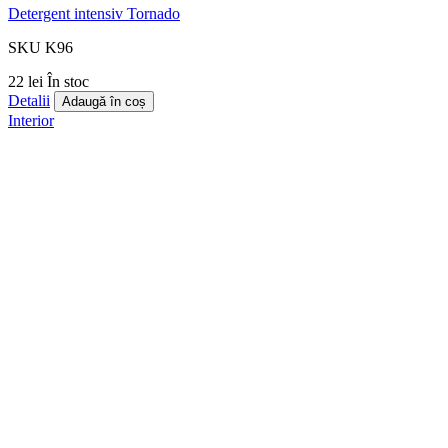
Detergent intensiv Tornado
SKU K96
22 lei
În stoc
Detalii
Adaugă în coș
Interior