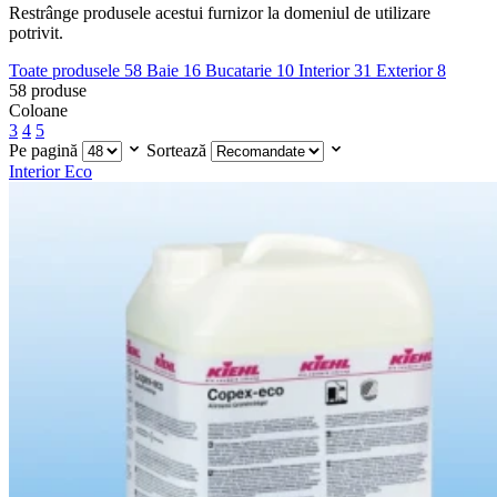
Restrânge produsele acestui furnizor la domeniul de utilizare
potrivit.
Toate produsele
58
Baie
16
Bucatarie
10
Interior
31
Exterior
8
58
produse
Coloane
3
4
5
Pe pagină
Sortează
Interior
Eco