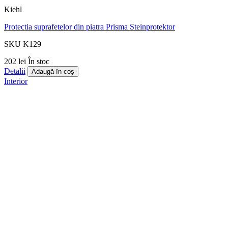
Kiehl
Protectia suprafetelor din piatra Prisma Steinprotektor
SKU K129
202 lei
În stoc
Detalii
Adaugă în coș
Interior