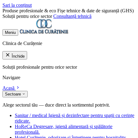
Sari la conținut
Produse profesionale & eco
Fișe tehnice & date de siguranță (GHS)
Soluții pentru orice sector
Consultanță tehnică
Meniu
Clinica de Curățenie
Închide
Soluții profesionale pentru orice sector
Navigare
Acasă
Sectoare
Alege sectorul tău — duce direct la sortimentul potrivit.
Sanitar / medical
Igienă și dezinfectare pentru spații cu cerințe
ridicate.
HoReCa
Degresare, igienă alimentară și spălătorie
profesională.
Hotel
Curățenie, odorizare și întreținere pentru hospitality.