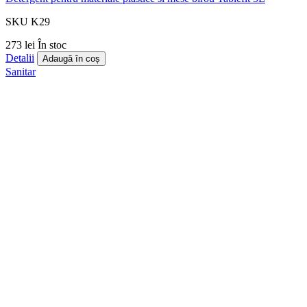
SKU K29
273 lei
În stoc
Detalii
Adaugă în coș
Sanitar