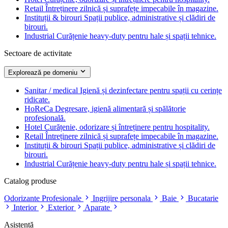
Retail
Întreținere zilnică și suprafețe impecabile în magazine.
Instituții & birouri
Spații publice, administrative și clădiri de
birouri.
Industrial
Curățenie heavy-duty pentru hale și spații tehnice.
Sectoare de activitate
Explorează pe domeniu
Sanitar / medical
Igienă și dezinfectare pentru spații cu cerințe
ridicate.
HoReCa
Degresare, igienă alimentară și spălătorie
profesională.
Hotel
Curățenie, odorizare și întreținere pentru hospitality.
Retail
Întreținere zilnică și suprafețe impecabile în magazine.
Instituții & birouri
Spații publice, administrative și clădiri de
birouri.
Industrial
Curățenie heavy-duty pentru hale și spații tehnice.
Catalog produse
Odorizante Profesionale
Ingrijire personala
Baie
Bucatarie
Interior
Exterior
Aparate
Asistență