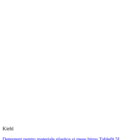
Kiehl
Detergent pentru materiale plastice si mese birou Tablefit 5L