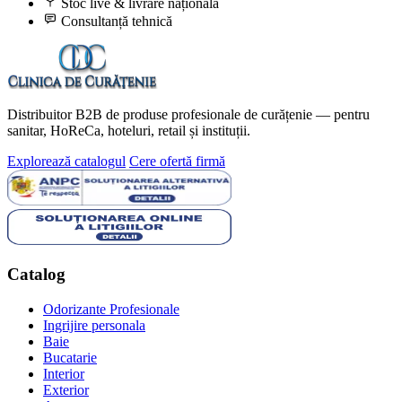
Stoc live & livrare națională
Consultanță tehnică
Distribuitor B2B de produse profesionale de curățenie — pentru
sanitar, HoReCa, hoteluri, retail și instituții.
Explorează catalogul
Cere ofertă firmă
Catalog
Odorizante Profesionale
Ingrijire personala
Baie
Bucatarie
Interior
Exterior