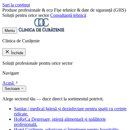
Sari la conținut
Produse profesionale & eco
Fișe tehnice & date de siguranță (GHS)
Soluții pentru orice sector
Consultanță tehnică
Meniu
Clinica de Curățenie
Închide
Soluții profesionale pentru orice sector
Navigare
Acasă
Sectoare
Alege sectorul tău — duce direct la sortimentul potrivit.
Sanitar / medical
Igienă și dezinfectare pentru spații cu cerințe
ridicate.
HoReCa
Degresare, igienă alimentară și spălătorie
profesională.
Hotel
Curățenie, odorizare și întreținere pentru hospitality.