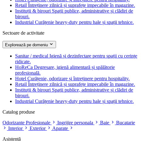
Retail
Întreținere zilnică și suprafețe impecabile în magazine.
Instituții & birouri
Spații publice, administrative și clădiri de
birouri.
Industrial
Curățenie heavy-duty pentru hale și spații tehnice.
Sectoare de activitate
Explorează pe domeniu
Sanitar / medical
Igienă și dezinfectare pentru spații cu cerințe
ridicate.
HoReCa
Degresare, igienă alimentară și spălătorie
profesională.
Hotel
Curățenie, odorizare și întreținere pentru hospitality.
Retail
Întreținere zilnică și suprafețe impecabile în magazine.
Instituții & birouri
Spații publice, administrative și clădiri de
birouri.
Industrial
Curățenie heavy-duty pentru hale și spații tehnice.
Catalog produse
Odorizante Profesionale
Ingrijire personala
Baie
Bucatarie
Interior
Exterior
Aparate
Asistență