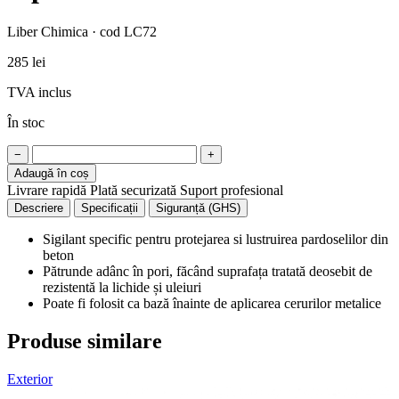
Liber Chimica · cod LC72
285 lei
TVA inclus
În stoc
−
+
Adaugă în coș
Livrare rapidă
Plată securizată
Suport profesional
Descriere
Specificații
Siguranță (GHS)
Sigilant specific pentru protejarea si lustruirea pardoselilor din
beton
Pătrunde adânc în pori, făcând suprafața tratată deosebit de
rezistentă la lichide și uleiuri
Poate fi folosit ca bază înainte de aplicarea cerurilor metalice
Produse similare
Exterior