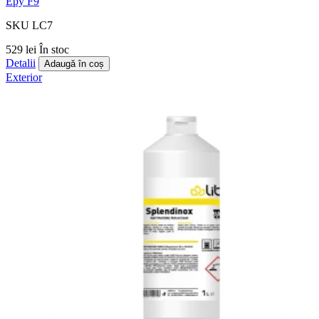
Epy F9
SKU LC7
529 lei
În stoc
Detalii
Adaugă în coș
Exterior