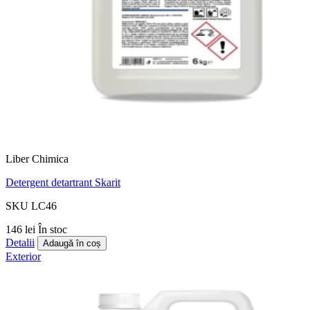
Liber Chimica
Detergent detartrant Skarit
SKU LC46
146 lei
În stoc
Detalii
Adaugă în coș
Exterior