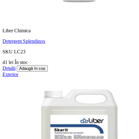
Liber Chimica
Detergent Splendinox
SKU LC23
41 lei
În stoc
Detalii
Adaugă în coș
Exterior