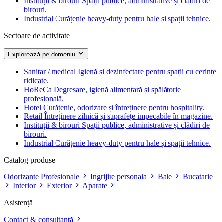
Instituții & birouri
Spații publice, administrative și clădiri de
birouri.
Industrial
Curățenie heavy-duty pentru hale și spații tehnice.
Sectoare de activitate
Explorează pe domeniu
Sanitar / medical
Igienă și dezinfectare pentru spații cu cerințe
ridicate.
HoReCa
Degresare, igienă alimentară și spălătorie
profesională.
Hotel
Curățenie, odorizare și întreținere pentru hospitality.
Retail
Întreținere zilnică și suprafețe impecabile în magazine.
Instituții & birouri
Spații publice, administrative și clădiri de
birouri.
Industrial
Curățenie heavy-duty pentru hale și spații tehnice.
Catalog produse
Odorizante Profesionale
Ingrijire personala
Baie
Bucatarie
Interior
Exterior
Aparate
Asistență
Contact & consultanță