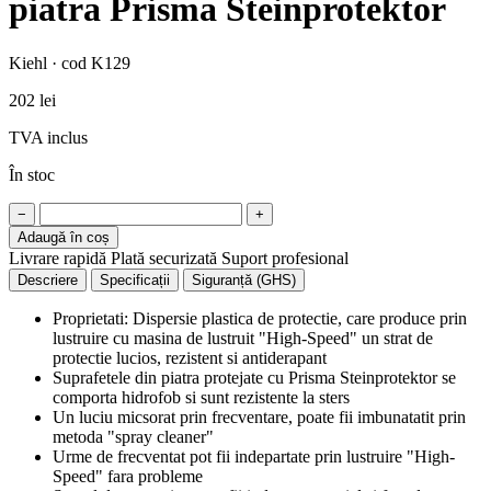
piatra Prisma Steinprotektor
Kiehl · cod K129
202 lei
TVA inclus
În stoc
−
+
Adaugă în coș
Livrare rapidă
Plată securizată
Suport profesional
Descriere
Specificații
Siguranță (GHS)
Proprietati: Dispersie plastica de protectie, care produce prin
lustruire cu masina de lustruit "High-Speed" un strat de
protectie lucios, rezistent si antiderapant
Suprafetele din piatra protejate cu Prisma Steinprotektor se
comporta hidrofob si sunt rezistente la sters
Un luciu micsorat prin frecventare, poate fii imbunatatit prin
metoda "spray cleaner"
Urme de frecventat pot fii indepartate prin lustruire "High-
Speed" fara probleme