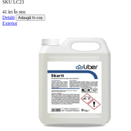
SKU LC23
41 lei
În stoc
Detalii
Adaugă în coș
Exterior