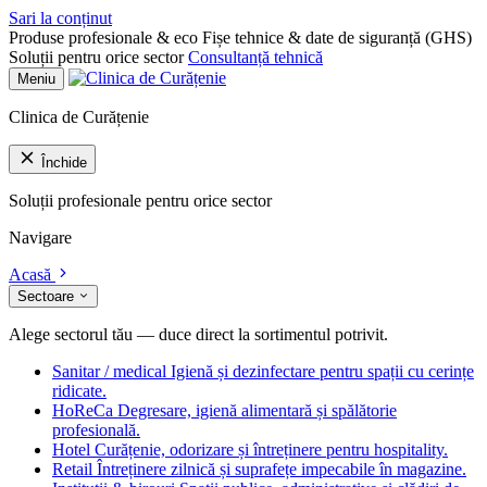
Sari la conținut
Produse profesionale & eco
Fișe tehnice & date de siguranță (GHS)
Soluții pentru orice sector
Consultanță tehnică
Meniu
Clinica de Curățenie
Închide
Soluții profesionale pentru orice sector
Navigare
Acasă
Sectoare
Alege sectorul tău — duce direct la sortimentul potrivit.
Sanitar / medical
Igienă și dezinfectare pentru spații cu cerințe
ridicate.
HoReCa
Degresare, igienă alimentară și spălătorie
profesională.
Hotel
Curățenie, odorizare și întreținere pentru hospitality.
Retail
Întreținere zilnică și suprafețe impecabile în magazine.