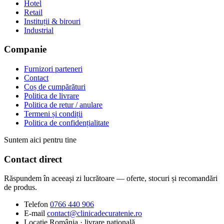
Hotel
Retail
Instituții & birouri
Industrial
Companie
Furnizori parteneri
Contact
Coș de cumpărături
Politica de livrare
Politica de retur / anulare
Termeni și condiții
Politica de confidențialitate
Suntem aici pentru tine
Contact direct
Răspundem în aceeași zi lucrătoare — oferte, stocuri și recomandări
de produs.
Telefon
0766 440 906
E-mail
contact@clinicadecuratenie.ro
Locație
România · livrare națională