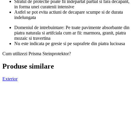
Stratul de protectie poate fii indepartat partial si fara decapant,
in forma unei curatenii intensive
Astfel se pot evita actiuni de decapare scumpe si de durata
indelungata
Domeniul de intrebuintare: Pe toate pavimente absorbante din
piatra naturala si artifciala cum ar fii: marmora, granit, piatra
mozaic si travertina
Nu este indicata pe gresie si pe suprafete din piatra lucioasa
Cum utilizezi Prisma Steinprotektor?
Produse similare
Exterior