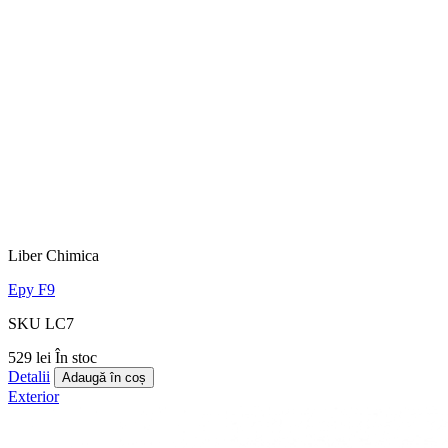
Liber Chimica
Epy F9
SKU LC7
529 lei
În stoc
Detalii
Adaugă în coș
Exterior