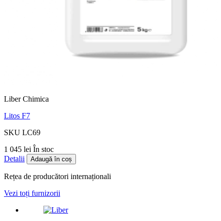
Liber Chimica
Litos F7
SKU LC69
1 045 lei
În stoc
Detalii
Adaugă în coș
Rețea de producători internaționali
Vezi toți furnizorii