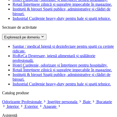
Retail
Întreținere zilnică și suprafețe impecabile în magazine.
Instituții & birouri
Spații publice, administrative și clădiri de
birouri.
Industrial
Curățenie heavy-duty pentru hale și spații tehnice.
Sectoare de activitate
Explorează pe domeniu
Sanitar / medical
Igienă și dezinfectare pentru spații cu cerințe
ridicate.
HoReCa
Degresare, igienă alimentară și spălătorie
profesională.
Hotel
Curățenie, odorizare și întreținere pentru hospitality.
Retail
Întreținere zilnică și suprafețe impecabile în magazine.
Instituții & birouri
Spații publice, administrative și clădiri de
birouri.
Industrial
Curățenie heavy-duty pentru hale și spații tehnice.
Catalog produse
Odorizante Profesionale
Ingrijire personala
Baie
Bucatarie
Interior
Exterior
Aparate
Asistență