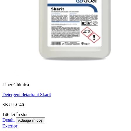
Liber Chimica
Detergent detartrant Skarit
SKU LC46
146 lei
În stoc
Detalii
Adaugă în coș
Exterior