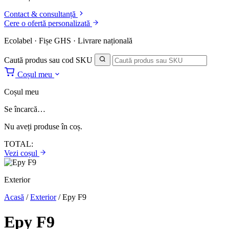
Contact & consultanță
Cere o ofertă personalizată
Ecolabel · Fișe GHS · Livrare națională
Caută produs sau cod SKU
Coșul meu
Coșul meu
Se încarcă…
Nu aveți produse în coș.
TOTAL:
Vezi coșul
Exterior
Acasă
/
Exterior
/
Epy F9
Epy F9