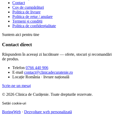
Contact
Coș de cumpărături
Politica de livrare
Politica de retur / anulare
Termeni și condiții
Politica de confidențialitate
Suntem aici pentru tine
Contact direct
Răspundem în aceeași zi lucrătoare — oferte, stocuri și recomandări
de produs.
Telefon
0766 440 906
E-mail
contact@clinicadecuratenie.ro
Locație
România · livrare națională
Scrie-ne un mesaj
© 2026 Clinica de Curățenie. Toate drepturile rezervate.
Setări cookie-uri
BoringWeb
·
Dezvoltare web personalizată