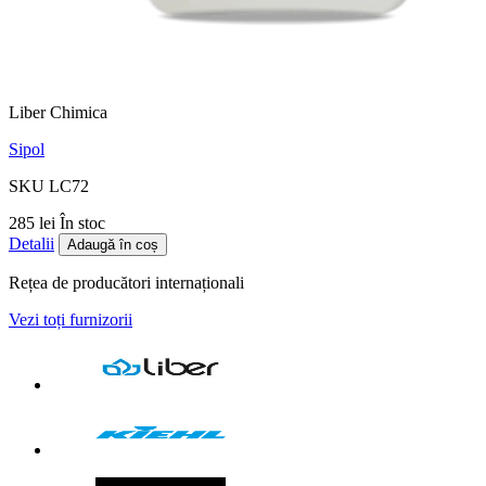
Liber Chimica
Sipol
SKU LC72
285 lei
În stoc
Detalii
Adaugă în coș
Rețea de producători internaționali
Vezi toți furnizorii