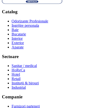
Catalog
Odorizante Profesionale
Ingrijire personala
Baie
Bucatarie
Interior
Exterior
Aparate
Sectoare
Sanitar / medical
HoReCa
Hotel
Retail
Instituții & birouri
Industrial
Companie
Furnizori parteneri