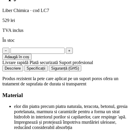
Liber Chimica · cod LC7
529 lei
TVA inclus
În stoc
−
+
Adaugă în coș
Livrare rapidă
Plată securizată
Suport profesional
Descriere
Specificații
Siguranță (GHS)
Produs rezistent la pete care aplicat pe un suport poros ofera un
tratament de suprafata de durata si transparent
Material
elor din piatra precum piatra naturala, teracota, betonul, gresia
portelanata, marmura si caramizile pentru a forma un strat
hidrofob in interiorul porilor si capilarelor, care respinge 'apă.
Impregnează și protejează împotriva murdăriei uleioase,
reducând considerabil absorbția