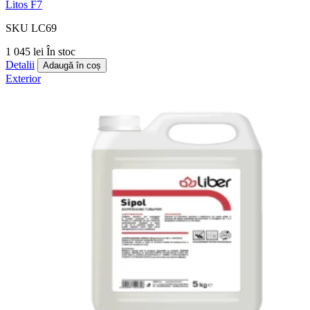
Litos F7
SKU LC69
1 045 lei
În stoc
Detalii
Adaugă în coș
Exterior