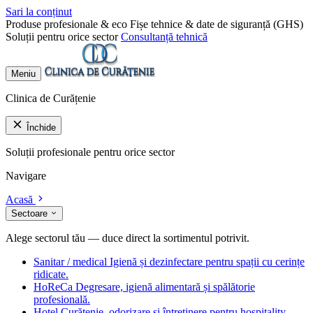
Sari la conținut
Produse profesionale & eco
Fișe tehnice & date de siguranță (GHS)
Soluții pentru orice sector
Consultanță tehnică
Meniu
Clinica de Curățenie
Închide
Soluții profesionale pentru orice sector
Navigare
Acasă
Sectoare
Alege sectorul tău — duce direct la sortimentul potrivit.
Sanitar / medical
Igienă și dezinfectare pentru spații cu cerințe
ridicate.
HoReCa
Degresare, igienă alimentară și spălătorie
profesională.
Hotel
Curățenie, odorizare și întreținere pentru hospitality.