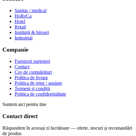
Sanitar / medical
HoReCa
Hotel
Retail
Instituții & birouri
Industrial
Companie
Furnizori parteneri
Contact
Coș de cumpărături
Politica de livrare
Politica de retur / anulare
Termeni și condiții
Politica de confidențialitate
Suntem aici pentru tine
Contact direct
Răspundem în aceeași zi lucrătoare — oferte, stocuri și recomandări
de produs.