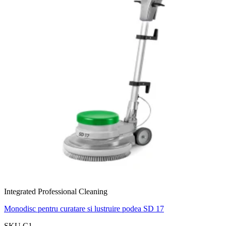
Integrated Professional Cleaning
Monodisc pentru curatare si lustruire podea SD 17
SKU C1