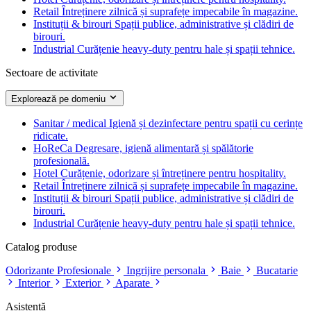
Retail
Întreținere zilnică și suprafețe impecabile în magazine.
Instituții & birouri
Spații publice, administrative și clădiri de
birouri.
Industrial
Curățenie heavy-duty pentru hale și spații tehnice.
Sectoare de activitate
Explorează pe domeniu
Sanitar / medical
Igienă și dezinfectare pentru spații cu cerințe
ridicate.
HoReCa
Degresare, igienă alimentară și spălătorie
profesională.
Hotel
Curățenie, odorizare și întreținere pentru hospitality.
Retail
Întreținere zilnică și suprafețe impecabile în magazine.
Instituții & birouri
Spații publice, administrative și clădiri de
birouri.
Industrial
Curățenie heavy-duty pentru hale și spații tehnice.
Catalog produse
Odorizante Profesionale
Ingrijire personala
Baie
Bucatarie
Interior
Exterior
Aparate
Asistență