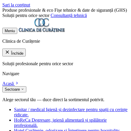
Sari la conținut
Produse profesionale & eco
Fișe tehnice & date de siguranță (GHS)
Soluții pentru orice sector
Consultanță tehnică
Meniu
Clinica de Curățenie
Închide
Soluții profesionale pentru orice sector
Navigare
Acasă
Sectoare
Alege sectorul tău — duce direct la sortimentul potrivit.
Sanitar / medical
Igienă și dezinfectare pentru spații cu cerințe
ridicate.
HoReCa
Degresare, igienă alimentară și spălătorie
profesională.
Hotel
Curățenie, odorizare și întreținere pentru hospitality.