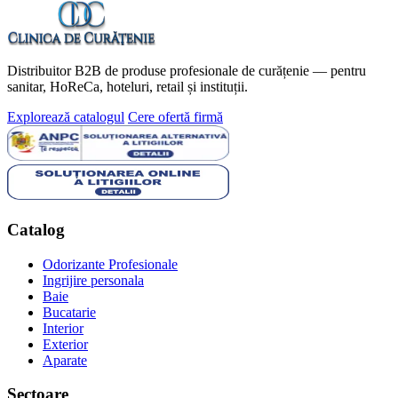
Distribuitor B2B de produse profesionale de curățenie — pentru
sanitar, HoReCa, hoteluri, retail și instituții.
Explorează catalogul
Cere ofertă firmă
Catalog
Odorizante Profesionale
Ingrijire personala
Baie
Bucatarie
Interior
Exterior
Aparate
Sectoare