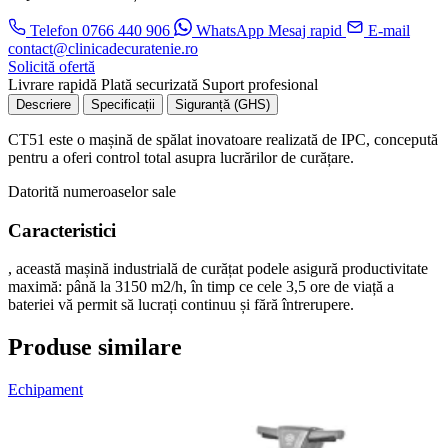
Telefon
0766 440 906
WhatsApp
Mesaj rapid
E-mail
contact@clinicadecuratenie.ro
Solicită ofertă
Livrare rapidă
Plată securizată
Suport profesional
Descriere
Specificații
Siguranță (GHS)
CT51 este o mașină de spălat inovatoare realizată de IPC, concepută
pentru a oferi control total asupra lucrărilor de curățare.
Datorită numeroaselor sale
Caracteristici
, această mașină industrială de curățat podele asigură productivitate
maximă: până la 3150 m2/h, în timp ce cele 3,5 ore de viață a
bateriei vă permit să lucrați continuu și fără întrerupere.
Produse similare
Echipament