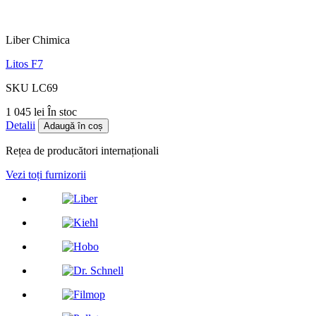
Liber Chimica
Litos F7
SKU LC69
1 045 lei
În stoc
Detalii
Adaugă în coș
Rețea de producători internaționali
Vezi toți furnizorii