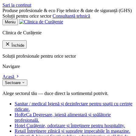
Sari la conținut
Produse profesionale & eco
Fișe tehnice & date de siguranță (GHS)
Soluții pentru orice sector
Consultanță tehnică
Meniu
Clinica de Curățenie
Închide
Soluții profesionale pentru orice sector
Navigare
Acasă
Sectoare
Alege sectorul tău — duce direct la sortimentul potrivit.
Sanitar / medical
Igienă și dezinfectare pentru spații cu cerințe
ridicate.
HoReCa
Degresare, igienă alimentară și spălătorie
profesională.
Hotel
Curățenie, odorizare și întreținere pentru hospitality.
Retail
Întreținere zilnică și suprafețe impecabile în magazine.