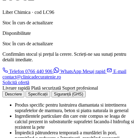
Liber Chimica · cod LC96
Stoc în curs de actualizare
Disponibilitate
Stoc în curs de actualizare
Confirmăm stocul și prețul la cerere. Scrieți-ne sau sunați pentru
detalii imediate.
Telefon
0766 440 906
WhatsApp
Mesaj rapid
E-mail
contact@clinicadecuratenie.ro
Solicită ofertă
Livrare rapidă
Plată securizată
Suport profesional
Descriere
Specificații
Siguranță (GHS)
Produs specific pentru lustruirea diamantata si intretinerea
suprafetelor de marmura, beton si piatra naturala in general
Ingredientele particulare din care este compus se leaga de
calciul prezent in substraturile suprafetei facandu-l hidrofug si
rezistent la pete
Împiedică pătrunderea temporară a murdăriei în pori,