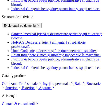
Instituții & birouri
Spații publice, administrative și clădiri de
birouri.
Industrial
Curățenie heavy-duty pentru hale și spații tehnice.
Sectoare de activitate
Explorează pe domeniu
Sanitar / medical
Igienă și dezinfectare pentru spații cu cerințe
ridicate.
HoReCa
Degresare, igienă alimentară și spălătorie
profesională.
Hotel
Curățenie, odorizare și întreținere pentru hospitality.
Retail
Întreținere zilnică și suprafețe impecabile în magazine.
Instituții & birouri
Spații publice, administrative și clădiri de
birouri.
Industrial
Curățenie heavy-duty pentru hale și spații tehnice.
Catalog produse
Odorizante Profesionale
Ingrijire personala
Baie
Bucatarie
Interior
Exterior
Aparate
Asistență
Contact & consultanță