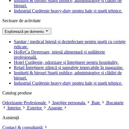
Instituții & birouri
Spații publice, administrative și clădiri de
birouri.
Industrial
Curățenie heavy-duty pentru hale și spații tehnice.
Sectoare de activitate
Explorează pe domeniu
Sanitar / medical
Igienă și dezinfectare pentru spații cu cerințe
ridicate.
HoReCa
Degresare, igienă alimentară și spălătorie
profesională.
Hotel
Curățenie, odorizare și întreținere pentru hospitality.
Retail
Întreținere zilnică și suprafețe impecabile în magazine.
Instituții & birouri
Spații publice, administrative și clădiri de
birouri.
Industrial
Curățenie heavy-duty pentru hale și spații tehnice.
Catalog produse
Odorizante Profesionale
Ingrijire personala
Baie
Bucatarie
Interior
Exterior
Aparate
Asistență
Contact & consultanță