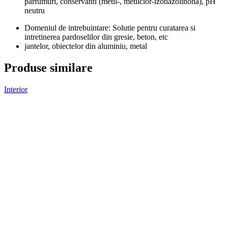
parfumuri, conservanti (metil-, metilclor-izotiazolinona), pH
neutru
Domeniul de intrebuintare: Solutie pentru curatarea si
intretinerea pardoselilor din gresie, beton, etc
jantelor, obiectelor din aluminiu, metal
Produse similare
Interior