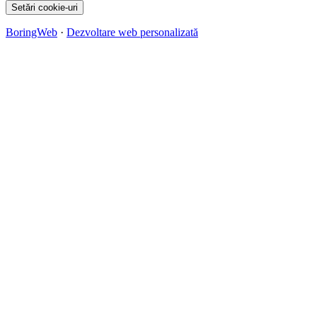
Setări cookie-uri
BoringWeb
·
Dezvoltare web personalizată