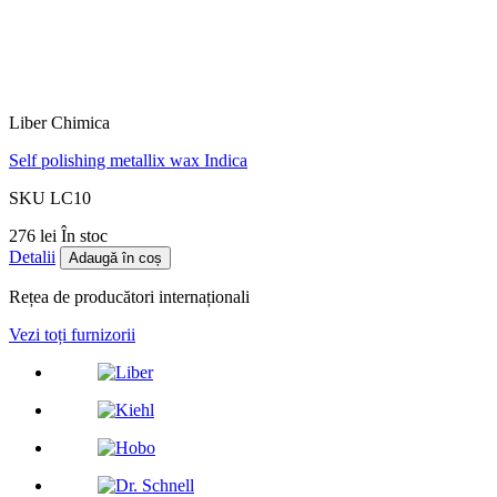
Liber Chimica
Self polishing metallix wax Indica
SKU LC10
276 lei
În stoc
Detalii
Adaugă în coș
Rețea de producători internaționali
Vezi toți furnizorii