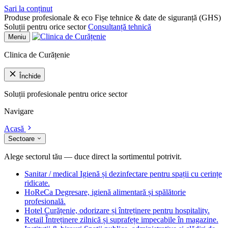
Sari la conținut
Produse profesionale & eco
Fișe tehnice & date de siguranță (GHS)
Soluții pentru orice sector
Consultanță tehnică
Meniu
Clinica de Curățenie
Închide
Soluții profesionale pentru orice sector
Navigare
Acasă
Sectoare
Alege sectorul tău — duce direct la sortimentul potrivit.
Sanitar / medical
Igienă și dezinfectare pentru spații cu cerințe
ridicate.
HoReCa
Degresare, igienă alimentară și spălătorie
profesională.
Hotel
Curățenie, odorizare și întreținere pentru hospitality.
Retail
Întreținere zilnică și suprafețe impecabile în magazine.