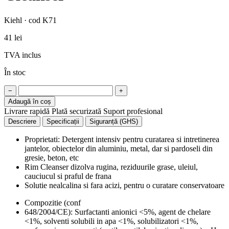
Kiehl · cod K71
41 lei
TVA inclus
În stoc
−
+
Adaugă în coș
Livrare rapidă
Plată securizată
Suport profesional
Descriere
Specificații
Siguranță (GHS)
Proprietati: Detergent intensiv pentru curatarea si intretinerea
jantelor, obiectelor din aluminiu, metal, dar si pardoseli din
gresie, beton, etc
Rim Cleanser dizolva rugina, reziduurile grase, uleiul,
cauciucul si praful de frana
Solutie nealcalina si fara acizi, pentru o curatare conservatoare
Compozitie (conf
648/2004/CE): Surfactanti anionici <5%, agent de chelare
<1%, solventi solubili in apa <1%, solubilizatori <1%,