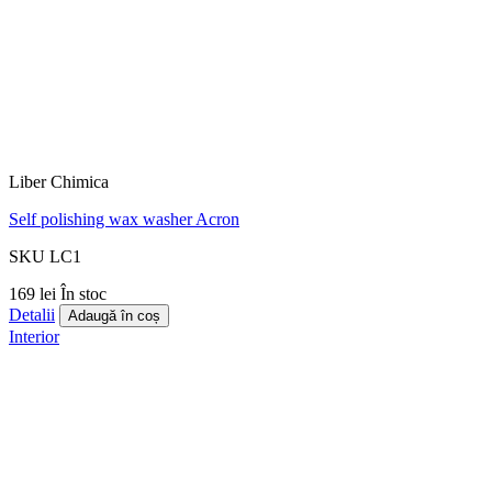
Liber Chimica
Self polishing wax washer Acron
SKU LC1
169 lei
În stoc
Detalii
Adaugă în coș
Interior