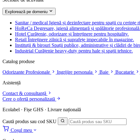
Explorează pe domeniu
Sanitar / medical
Igienă și dezinfectare pentru spații cu cerințe r
HoReCa
Degresare, igienă alimentară și spălătorie profesională
Hotel
Curățenie, odorizare și întreținere pentru hospitality.
Retail
Întreținere zilnică și suprafețe impecabile în magazine.
Instituții & birouri
Spații publice, administrative și clădiri de bir
Industrial
Curățenie heavy-duty pentru hale și spații tehnice.
Catalog produse
Odorizante Profesionale
Ingrijire personala
Baie
Bucatarie
Asistență
Contact & consultanță
Cere o ofertă personalizată
Ecolabel · Fișe GHS · Livrare națională
Caută produs sau cod SKU
Coșul meu