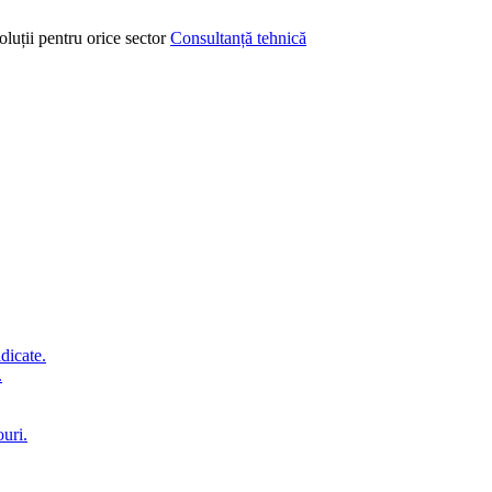
oluții pentru orice sector
Consultanță tehnică
idicate.
.
ouri.