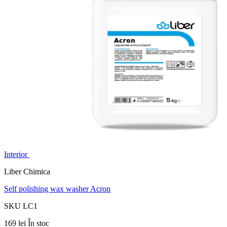
Interior
Liber Chimica
Self polishing wax washer Acron
SKU LC1
169 lei
În stoc