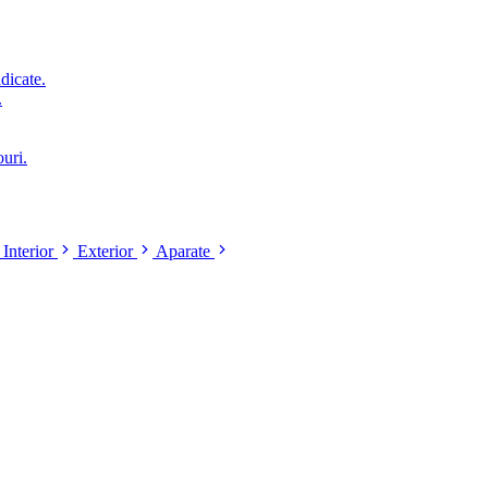
idicate.
.
ouri.
Interior
Exterior
Aparate