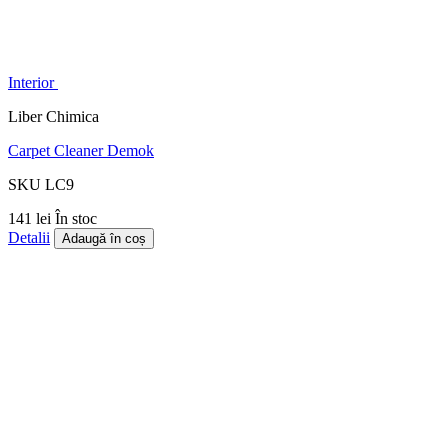
Interior
Liber Chimica
Carpet Cleaner Demok
SKU LC9
141 lei
În stoc
Detalii
Adaugă în coș