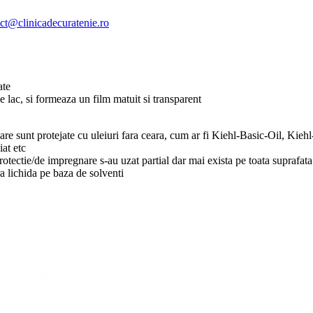
ct@clinicadecuratenie.ro
ate
e lac, si formeaza un film matuit si transparent
care sunt protejate cu uleiuri fara ceara, cum ar fi Kiehl-Basic-Oil, Ki
iat etc
protectie/de impregnare s-au uzat partial dar mai exista pe toata suprafata
a lichida pe baza de solventi