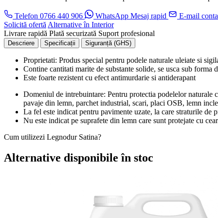
Telefon
0766 440 906
WhatsApp
Mesaj rapid
E-mail
conta
Solicită ofertă
Alternative în Interior
Livrare rapidă
Plată securizată
Suport profesional
Descriere
Specificații
Siguranță (GHS)
Proprietati: Produs special pentru podele naturale uleiate si sigil
Contine cantitati marite de substante solide, se usca sub forma d
Este foarte rezistent cu efect antimurdarie si antiderapant
Domeniul de intrebuintare: Pentru protectia podelelor naturale 
pavaje din lemn, parchet industrial, scari, placi OSB, lemn incle
La fel este indicat pentru pavimente uzate, la care straturile de 
Nu este indicat pe suprafete din lemn care sunt protejate cu cear
Cum utilizezi Legnodur Satina?
Alternative disponibile în stoc