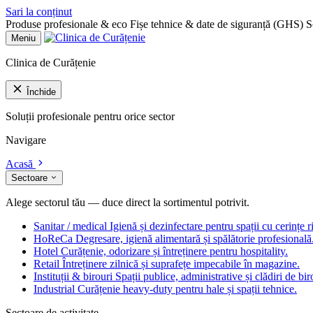
Sari la conținut
Produse profesionale & eco
Fișe tehnice & date de siguranță (GHS)
S
Meniu
Clinica de Curățenie
Închide
Soluții profesionale pentru orice sector
Navigare
Acasă
Sectoare
Alege sectorul tău — duce direct la sortimentul potrivit.
Sanitar / medical
Igienă și dezinfectare pentru spații cu cerințe r
HoReCa
Degresare, igienă alimentară și spălătorie profesională
Hotel
Curățenie, odorizare și întreținere pentru hospitality.
Retail
Întreținere zilnică și suprafețe impecabile în magazine.
Instituții & birouri
Spații publice, administrative și clădiri de bir
Industrial
Curățenie heavy-duty pentru hale și spații tehnice.
Sectoare de activitate