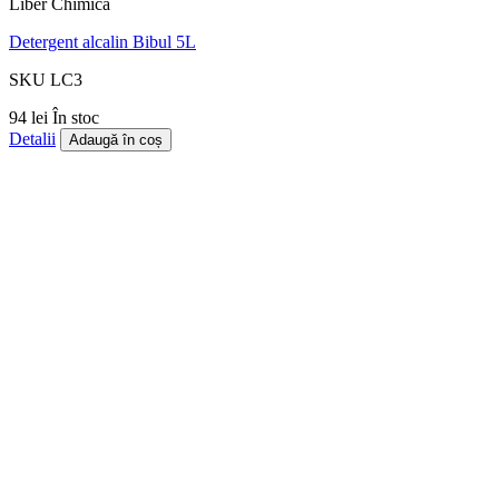
Liber Chimica
Detergent alcalin Bibul 5L
SKU LC3
94 lei
În stoc
Detalii
Adaugă în coș