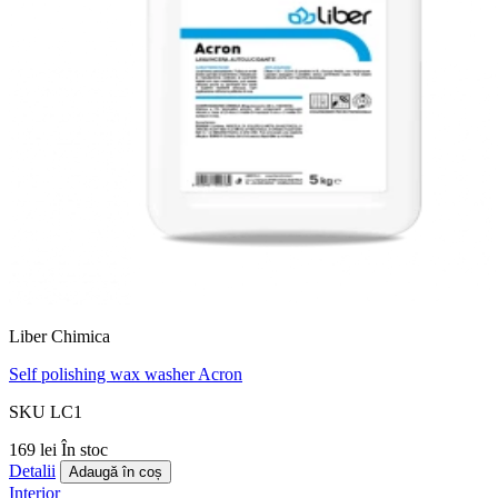
Liber Chimica
Self polishing wax washer Acron
SKU LC1
169 lei
În stoc
Detalii
Adaugă în coș
Interior