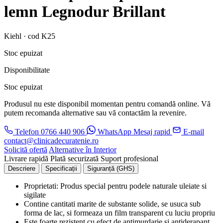
lemn Legnodur Brillant
Kiehl · cod K25
Stoc epuizat
Disponibilitate
Stoc epuizat
Produsul nu este disponibil momentan pentru comandă online. Vă
putem recomanda alternative sau vă contactăm la revenire.
Telefon
0766 440 906
WhatsApp
Mesaj rapid
E-mail
contact@clinicadecuratenie.ro
Solicită ofertă
Alternative în Interior
Livrare rapidă
Plată securizată
Suport profesional
Descriere
Specificații
Siguranță (GHS)
Proprietati: Produs special pentru podele naturale uleiate si
sigilate
Contine cantitati marite de substante solide, se usuca sub
forma de lac, si formeaza un film transparent cu luciu propriu
Este foarte rezistent cu efect de antimurdarie si antiderapant