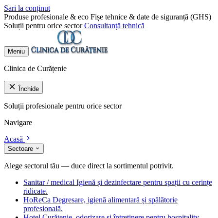
Sari la conținut
Produse profesionale & eco
Fișe tehnice & date de siguranță (GHS)
Soluții pentru orice sector
Consultanță tehnică
Meniu
Clinica de Curățenie
Închide
Soluții profesionale pentru orice sector
Navigare
Acasă
Sectoare
Alege sectorul tău — duce direct la sortimentul potrivit.
Sanitar / medical
Igienă și dezinfectare pentru spații cu cerințe
ridicate.
HoReCa
Degresare, igienă alimentară și spălătorie
profesională.
Hotel
Curățenie, odorizare și întreținere pentru hospitality.