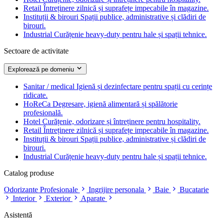
Retail
Întreținere zilnică și suprafețe impecabile în magazine.
Instituții & birouri
Spații publice, administrative și clădiri de
birouri.
Industrial
Curățenie heavy-duty pentru hale și spații tehnice.
Sectoare de activitate
Explorează pe domeniu
Sanitar / medical
Igienă și dezinfectare pentru spații cu cerințe
ridicate.
HoReCa
Degresare, igienă alimentară și spălătorie
profesională.
Hotel
Curățenie, odorizare și întreținere pentru hospitality.
Retail
Întreținere zilnică și suprafețe impecabile în magazine.
Instituții & birouri
Spații publice, administrative și clădiri de
birouri.
Industrial
Curățenie heavy-duty pentru hale și spații tehnice.
Catalog produse
Odorizante Profesionale
Ingrijire personala
Baie
Bucatarie
Interior
Exterior
Aparate
Asistență