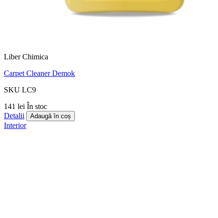
Liber Chimica
Carpet Cleaner Demok
SKU LC9
141 lei
În stoc
Detalii
Adaugă în coș
Interior