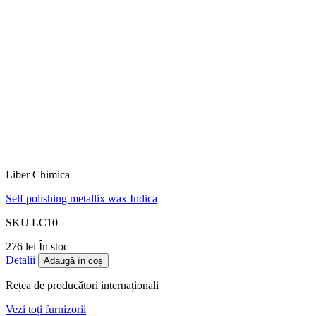
Liber Chimica
Self polishing metallix wax Indica
SKU LC10
276 lei
În stoc
Detalii
Adaugă în coș
Rețea de producători internaționali
Vezi toți furnizorii