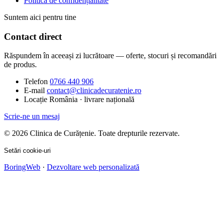
Politica de confidențialitate
Suntem aici pentru tine
Contact direct
Răspundem în aceeași zi lucrătoare — oferte, stocuri și recomandări
de produs.
Telefon
0766 440 906
E-mail
contact@clinicadecuratenie.ro
Locație
România · livrare națională
Scrie-ne un mesaj
© 2026 Clinica de Curățenie. Toate drepturile rezervate.
Setări cookie-uri
BoringWeb
·
Dezvoltare web personalizată