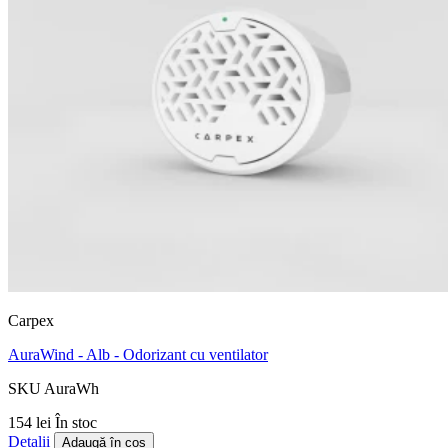
Carpex
AuraWind - Alb - Odorizant cu ventilator
SKU AuraWh
154 lei
În stoc
Detalii
Adaugă în coș