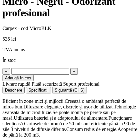
Micro - Negru - Odorizant
profesional
Carpex · cod MicroBLK
535 lei
TVA inclus
În stoc
−
+
Adaugă în coș
Livrare rapidă
Plată securizată
Suport profesional
Descriere
Specificații
Siguranță (GHS)
Eficient în zone mici și mijlocii.Creează o ambianță perfectă de
miros bun.Difuzoare elegante, discrete și ușor de utilizat.Tehnologie
avansată de microdifuzie.Se poate monta pe perete sau pe
masă.Utilizarea bateriei și a adaptorului de alimentare.Funcționare
silențioasă.Cartușele de aromă de 50 ml sunt eficiente până la 90 de
zile.3 niveluri de difuzie diferite.Consum redus de energie.Acoperire
de până la 200 m3.