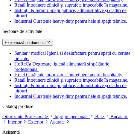
Retail
Întreținere zilnică și suprafețe impecabile în magazine.
Instituții & birouri
Spații publice, administrative și clădiri de
birouri.
Industrial
Curățenie heavy-duty pentru hale și spații tehnice.
Sectoare de activitate
Explorează pe domeniu
Sanitar / medical
Igienă și dezinfectare pentru spații cu cerințe
ridicate.
HoReCa
Degresare, igienă alimentară și spălătorie
profesională.
Hotel
Curățenie, odorizare și întreținere pentru hospitality.
Retail
Întreținere zilnică și suprafețe impecabile în magazine.
Instituții & birouri
Spații publice, administrative și clădiri de
birouri.
Industrial
Curățenie heavy-duty pentru hale și spații tehnice.
Catalog produse
Odorizante Profesionale
Ingrijire personala
Baie
Bucatarie
Interior
Exterior
Aparate
Asistență