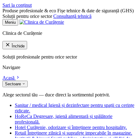
Sari la conținut
Produse profesionale & eco
Fișe tehnice & date de siguranță (GHS)
Soluții pentru orice sector
Consultanță tehnică
Meniu
Clinica de Curățenie
Închide
Soluții profesionale pentru orice sector
Navigare
Acasă
Sectoare
Alege sectorul tău — duce direct la sortimentul potrivit.
Sanitar / medical
Igienă și dezinfectare pentru spații cu cerințe
ridicate.
HoReCa
Degresare, igienă alimentară și spălătorie
profesională.
Hotel
Curățenie, odorizare și întreținere pentru hospitality.
Retail
Întreținere zilnică și suprafețe impecabile în magazine.