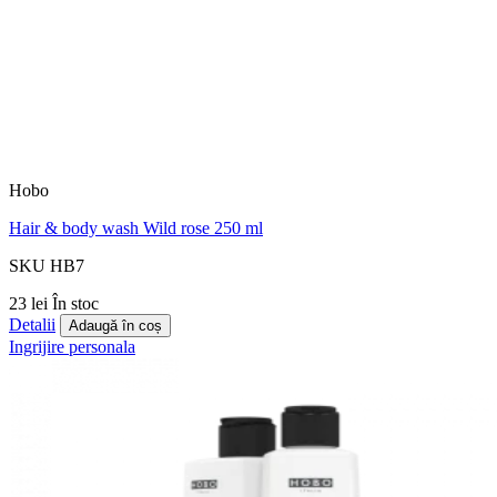
Hobo
Hair & body wash Wild rose 250 ml
SKU HB7
23 lei
În stoc
Detalii
Adaugă în coș
Ingrijire personala