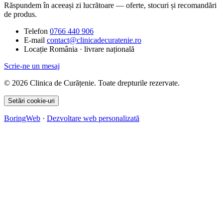
Răspundem în aceeași zi lucrătoare — oferte, stocuri și recomandări
de produs.
Telefon
0766 440 906
E-mail
contact@clinicadecuratenie.ro
Locație
România · livrare națională
Scrie-ne un mesaj
© 2026 Clinica de Curățenie. Toate drepturile rezervate.
Setări cookie-uri
BoringWeb
·
Dezvoltare web personalizată