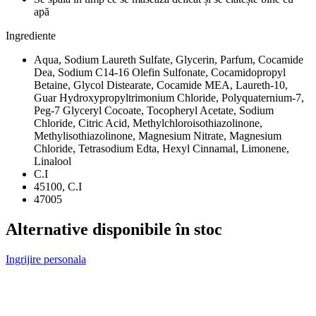
apă
Ingrediente
Aqua, Sodium Laureth Sulfate, Glycerin, Parfum, Cocamide
Dea, Sodium C14-16 Olefin Sulfonate, Cocamidopropyl
Betaine, Glycol Distearate, Cocamide MEA, Laureth-10,
Guar Hydroxypropyltrimonium Chloride, Polyquaternium-7,
Peg-7 Glyceryl Cocoate, Tocopheryl Acetate, Sodium
Chloride, Citric Acid, Methylchloroisothiazolinone,
Methylisothiazolinone, Magnesium Nitrate, Magnesium
Chloride, Tetrasodium Edta, Hexyl Cinnamal, Limonene,
Linalool
C.I
45100, C.I
47005
Alternative disponibile în stoc
Ingrijire personala