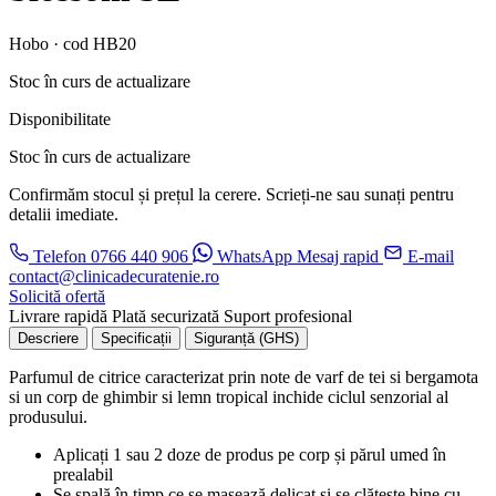
Hobo · cod HB20
Stoc în curs de actualizare
Disponibilitate
Stoc în curs de actualizare
Confirmăm stocul și prețul la cerere. Scrieți-ne sau sunați pentru
detalii imediate.
Telefon
0766 440 906
WhatsApp
Mesaj rapid
E-mail
contact@clinicadecuratenie.ro
Solicită ofertă
Livrare rapidă
Plată securizată
Suport profesional
Descriere
Specificații
Siguranță (GHS)
Parfumul de citrice caracterizat prin note de varf de tei si bergamota
si un corp de ghimbir si lemn tropical inchide ciclul senzorial al
produsului.
Aplicați 1 sau 2 doze de produs pe corp și părul umed în
prealabil
Se spală în timp ce se masează delicat și se clătește bine cu