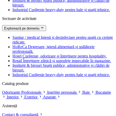
Instituții & birouri
Spații publice, administrative și clădiri de
birouri.
Industrial
Curățenie heavy-duty pentru hale și spații tehnice.
Sectoare de activitate
Explorează pe domeniu
Sanitar / medical
Igienă și dezinfectare pentru spații cu cerințe
ridicate.
HoReCa
Degresare, igienă alimentară și spălătorie
profesională.
Hotel
Curățenie, odorizare și întreținere pentru hospitality.
Retail
Întreținere zilnică și suprafețe impecabile în magazine.
Instituții & birouri
Spații publice, administrative și clădiri de
birouri.
Industrial
Curățenie heavy-duty pentru hale și spații tehnice.
Catalog produse
Odorizante Profesionale
Ingrijire personala
Baie
Bucatarie
Interior
Exterior
Aparate
Asistență
Contact & consultanță