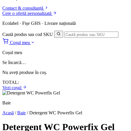
Contact & consultanță
Cere o ofertă personalizată
Ecolabel · Fișe GHS · Livrare națională
Caută produs sau cod SKU
Coșul meu
Coșul meu
Se încarcă…
Nu aveți produse în coș.
TOTAL:
Vezi coșul
Baie
Acasă
/
Baie
/
Detergent WC Powerfix Gel
Detergent WC Powerfix Gel