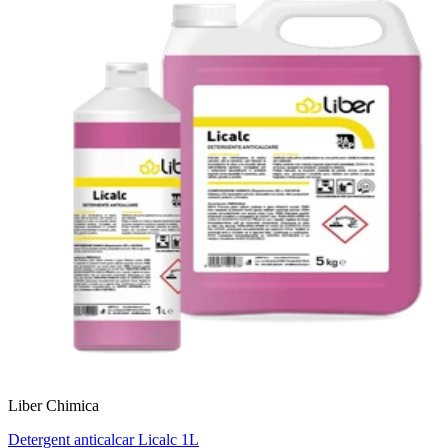
Liber Chimica
Detergent anticalcar Licalc 1L