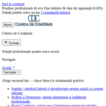
Sari la conținut
Produse profesionale & eco
Fișe tehnice & date de siguranță (GHS)
Soluții pentru orice sector
Consultanță tehnică
Meniu
Clinica de Curățenie
Închide
Soluții profesionale pentru orice sector
Navigare
Acasă
Sectoare
Alege sectorul tău — duce direct la sortimentul potrivit.
Sanitar / medical
Igienă și dezinfectare pentru spații cu cerințe
ridicate.
HoReCa
Degresare, igienă alimentară și spălătorie
profesională.
Hotel
Curățenie, odorizare și întreținere pentru hospitality.