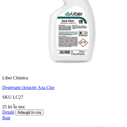
Liber Chimica
Degresant cloractiv Axa Clor
SKU LC27
25 lei
În stoc
Detalii
Adaugă în coș
Baie