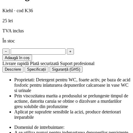
Kiehl · cod K36
25 lei
TVA inclus
În stoc
−
+
Adaugă în coș
Livrare rapidă
Plată securizată
Suport profesional
Descriere
Specificații
Siguranță (GHS)
Proprietati: Detergent pentru WC, foarte activ, pe baza de acid
fosforic pentru inlaturarea depunerilor calcaroase in vase WC
si urinale
Prin viscozitatea marita a produsului se prelungeste timpul de
actiune, datorita caruia se obtine o dizolvare a murdariilor
greu solubile din profunzime
Aplicat pe suprafete sensibile la acizi, produce deteriorari
ireparabile
Domeniul de intrebuintare:
A se utiliza numai pentru indepartarea depunerilor persistente