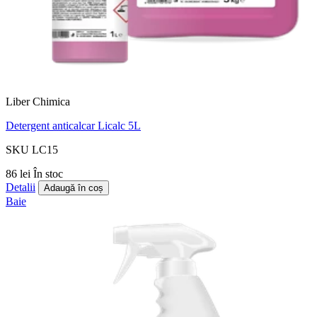
Liber Chimica
Detergent anticalcar Licalc 5L
SKU LC15
86 lei
În stoc
Detalii
Adaugă în coș
Baie