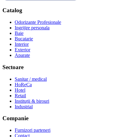
Catalog
Odorizante Profesionale
Ingrijire personala
Baie
Bucatarie
Interior
Exterior
Aparate
Sectoare
Sanitar / medical
HoReCa
Hotel
Retail
Instituții & birouri
Industrial
Companie
Furnizori parteneri
Contact