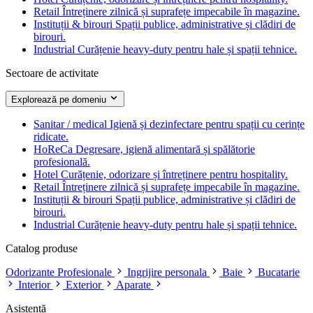
Retail
Întreținere zilnică și suprafețe impecabile în magazine.
Instituții & birouri
Spații publice, administrative și clădiri de
birouri.
Industrial
Curățenie heavy-duty pentru hale și spații tehnice.
Sectoare de activitate
Explorează pe domeniu
Sanitar / medical
Igienă și dezinfectare pentru spații cu cerințe
ridicate.
HoReCa
Degresare, igienă alimentară și spălătorie
profesională.
Hotel
Curățenie, odorizare și întreținere pentru hospitality.
Retail
Întreținere zilnică și suprafețe impecabile în magazine.
Instituții & birouri
Spații publice, administrative și clădiri de
birouri.
Industrial
Curățenie heavy-duty pentru hale și spații tehnice.
Catalog produse
Odorizante Profesionale
Ingrijire personala
Baie
Bucatarie
Interior
Exterior
Aparate
Asistență