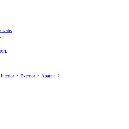
idicate.
.
ouri.
Interior
Exterior
Aparate