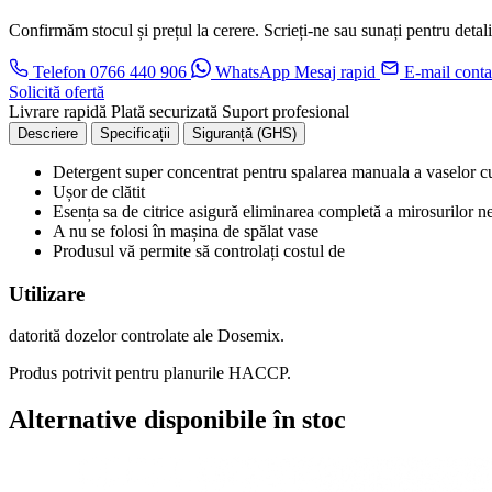
Confirmăm stocul și prețul la cerere. Scrieți-ne sau sunați pentru detali
Telefon
0766 440 906
WhatsApp
Mesaj rapid
E-mail
conta
Solicită ofertă
Livrare rapidă
Plată securizată
Suport profesional
Descriere
Specificații
Siguranță (GHS)
Detergent super concentrat pentru spalarea manuala a vaselor c
Ușor de clătit
Esența sa de citrice asigură eliminarea completă a mirosurilor n
A nu se folosi în mașina de spălat vase
Produsul vă permite să controlați costul de
Utilizare
datorită dozelor controlate ale Dosemix.
Produs potrivit pentru planurile HACCP.
Alternative disponibile în stoc