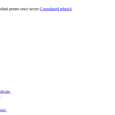
oluții pentru orice sector
Consultanță tehnică
idicate.
.
ouri.