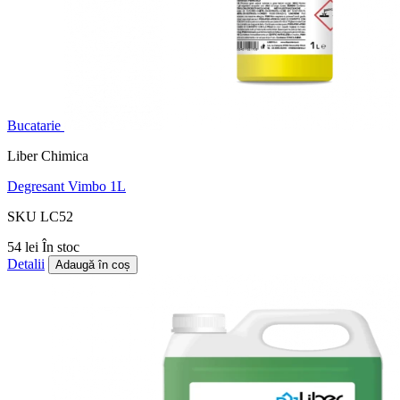
Bucatarie
Liber Chimica
Degresant Vimbo 1L
SKU LC52
54 lei
În stoc
Detalii
Adaugă în coș