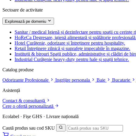
Sectoare de activitate
Explorează pe domeniu
Sanitar / medical
Igienă și dezinfectare pentru spații cu cerințe r
HoReCa
Degresare, igienă alimentară și spălătorie profesională
Hotel
Curățenie, odorizare și întreținere pentru hospitality.
Retail
Întreținere zilnică și suprafețe impecabile în magazine.
Instituții & birouri
Spații publice, administrative și clădiri de bir
Industrial
Curățenie heavy-duty pentru hale și spații tehnice.
Catalog produse
Odorizante Profesionale
Ingrijire personala
Baie
Bucatarie
Asistență
Contact & consultanță
Cere o ofertă personalizată
Ecolabel · Fișe GHS · Livrare națională
Caută produs sau cod SKU