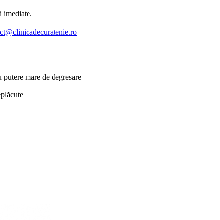
i imediate.
ct@clinicadecuratenie.ro
u putere mare de degresare
eplăcute