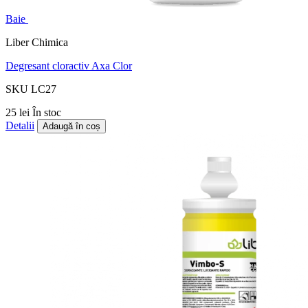
Baie
Liber Chimica
Degresant cloractiv Axa Clor
SKU LC27
25 lei
În stoc
Detalii
Adaugă în coș