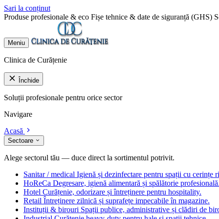
Sari la conținut
Produse profesionale & eco
Fișe tehnice & date de siguranță (GHS)
S
Meniu
Clinica de Curățenie
Închide
Soluții profesionale pentru orice sector
Navigare
Acasă
Sectoare
Alege sectorul tău — duce direct la sortimentul potrivit.
Sanitar / medical
Igienă și dezinfectare pentru spații cu cerințe r
HoReCa
Degresare, igienă alimentară și spălătorie profesională
Hotel
Curățenie, odorizare și întreținere pentru hospitality.
Retail
Întreținere zilnică și suprafețe impecabile în magazine.
Instituții & birouri
Spații publice, administrative și clădiri de bir
Industrial
Curățenie heavy-duty pentru hale și spații tehnice.