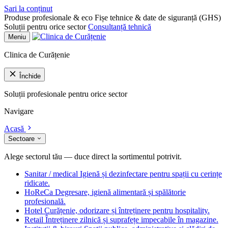
Sari la conținut
Produse profesionale & eco
Fișe tehnice & date de siguranță (GHS)
Soluții pentru orice sector
Consultanță tehnică
Meniu
Clinica de Curățenie
Închide
Soluții profesionale pentru orice sector
Navigare
Acasă
Sectoare
Alege sectorul tău — duce direct la sortimentul potrivit.
Sanitar / medical
Igienă și dezinfectare pentru spații cu cerințe
ridicate.
HoReCa
Degresare, igienă alimentară și spălătorie
profesională.
Hotel
Curățenie, odorizare și întreținere pentru hospitality.
Retail
Întreținere zilnică și suprafețe impecabile în magazine.