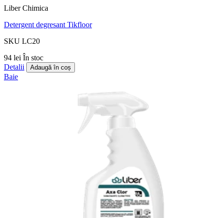
Liber Chimica
Detergent degresant Tikfloor
SKU LC20
94 lei
În stoc
Detalii
Adaugă în coș
Baie