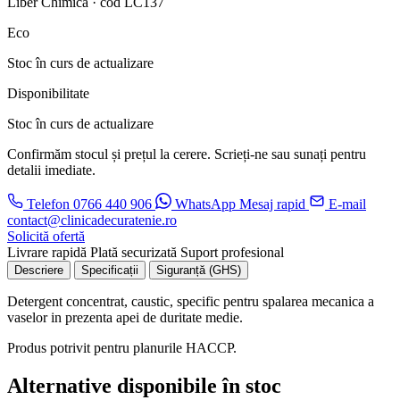
Liber Chimica · cod LC137
Eco
Stoc în curs de actualizare
Disponibilitate
Stoc în curs de actualizare
Confirmăm stocul și prețul la cerere. Scrieți-ne sau sunați pentru
detalii imediate.
Telefon
0766 440 906
WhatsApp
Mesaj rapid
E-mail
contact@clinicadecuratenie.ro
Solicită ofertă
Livrare rapidă
Plată securizată
Suport profesional
Descriere
Specificații
Siguranță (GHS)
Detergent concentrat, caustic, specific pentru spalarea mecanica a
vaselor in prezenta apei de duritate medie.
Produs potrivit pentru planurile HACCP.
Alternative disponibile în stoc