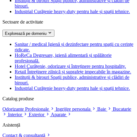
Instituții & birouri
Spații publice, administrative și clădiri de
birouri.
Industrial
Curățenie heavy-duty pentru hale și spații tehnice.
Sectoare de activitate
Explorează pe domeniu
Sanitar / medical
Igienă și dezinfectare pentru spații cu cerințe
ridicate.
HoReCa
Degresare, igienă alimentară și spălătorie
profesională.
Hotel
Curățenie, odorizare și întreținere pentru hospitality.
Retail
Întreținere zilnică și suprafețe impecabile în magazine.
Instituții & birouri
Spații publice, administrative și clădiri de
birouri.
Industrial
Curățenie heavy-duty pentru hale și spații tehnice.
Catalog produse
Odorizante Profesionale
Ingrijire personala
Baie
Bucatarie
Interior
Exterior
Aparate
Asistență
Contact & consultanță