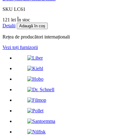
SKU LC61
121 lei
În stoc
Detalii
Adaugă în coș
Rețea de producători internaționali
Vezi toți furnizorii