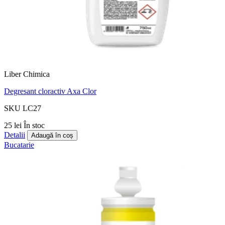
Liber Chimica
Degresant cloractiv Axa Clor
SKU LC27
25 lei
În stoc
Detalii
Adaugă în coș
Bucatarie