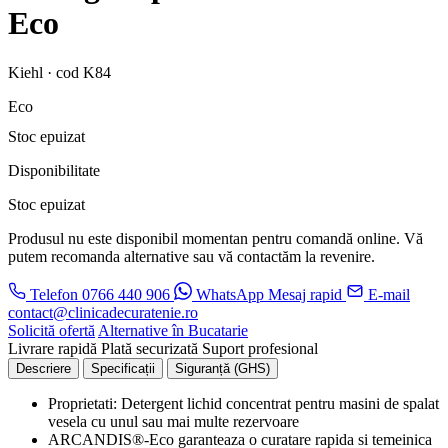
Eco
Kiehl · cod K84
Eco
Stoc epuizat
Disponibilitate
Stoc epuizat
Produsul nu este disponibil momentan pentru comandă online. Vă
putem recomanda alternative sau vă contactăm la revenire.
Telefon
0766 440 906
WhatsApp
Mesaj rapid
E-mail
contact@clinicadecuratenie.ro
Solicită ofertă
Alternative în Bucatarie
Livrare rapidă
Plată securizată
Suport profesional
Descriere
Specificații
Siguranță (GHS)
Proprietati: Detergent lichid concentrat pentru masini de spalat
vesela cu unul sau mai multe rezervoare
ARCANDIS®-Eco garanteaza o curatare rapida si temeinica