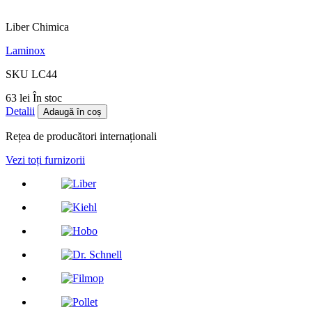
Liber Chimica
Laminox
SKU LC44
63 lei
În stoc
Detalii
Adaugă în coș
Rețea de producători internaționali
Vezi toți furnizorii