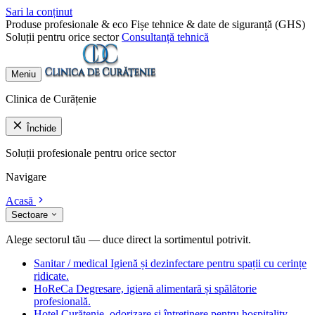
Sari la conținut
Produse profesionale & eco
Fișe tehnice & date de siguranță (GHS)
Soluții pentru orice sector
Consultanță tehnică
Meniu
Clinica de Curățenie
Închide
Soluții profesionale pentru orice sector
Navigare
Acasă
Sectoare
Alege sectorul tău — duce direct la sortimentul potrivit.
Sanitar / medical
Igienă și dezinfectare pentru spații cu cerințe
ridicate.
HoReCa
Degresare, igienă alimentară și spălătorie
profesională.
Hotel
Curățenie, odorizare și întreținere pentru hospitality.