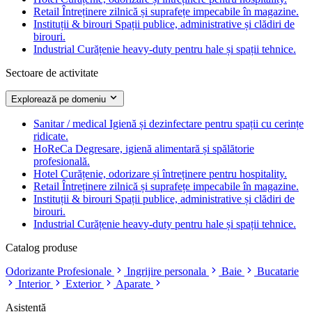
Retail
Întreținere zilnică și suprafețe impecabile în magazine.
Instituții & birouri
Spații publice, administrative și clădiri de
birouri.
Industrial
Curățenie heavy-duty pentru hale și spații tehnice.
Sectoare de activitate
Explorează pe domeniu
Sanitar / medical
Igienă și dezinfectare pentru spații cu cerințe
ridicate.
HoReCa
Degresare, igienă alimentară și spălătorie
profesională.
Hotel
Curățenie, odorizare și întreținere pentru hospitality.
Retail
Întreținere zilnică și suprafețe impecabile în magazine.
Instituții & birouri
Spații publice, administrative și clădiri de
birouri.
Industrial
Curățenie heavy-duty pentru hale și spații tehnice.
Catalog produse
Odorizante Profesionale
Ingrijire personala
Baie
Bucatarie
Interior
Exterior
Aparate
Asistență