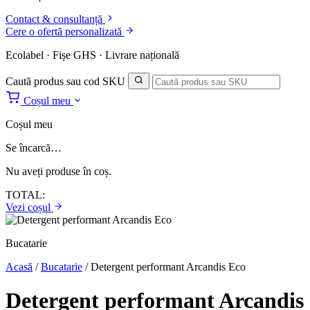
Contact & consultanță
Cere o ofertă personalizată
Ecolabel · Fișe GHS · Livrare națională
Caută produs sau cod SKU
Coșul meu
Coșul meu
Se încarcă…
Nu aveți produse în coș.
TOTAL:
Vezi coșul
Bucatarie
Acasă
/
Bucatarie
/
Detergent performant Arcandis Eco
Detergent performant Arcandis