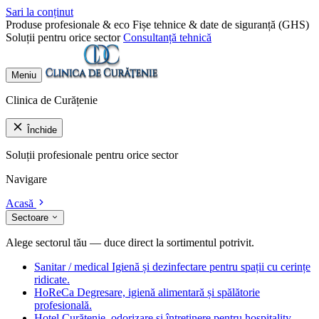
Sari la conținut
Produse profesionale & eco
Fișe tehnice & date de siguranță (GHS)
Soluții pentru orice sector
Consultanță tehnică
Meniu
Clinica de Curățenie
Închide
Soluții profesionale pentru orice sector
Navigare
Acasă
Sectoare
Alege sectorul tău — duce direct la sortimentul potrivit.
Sanitar / medical
Igienă și dezinfectare pentru spații cu cerințe
ridicate.
HoReCa
Degresare, igienă alimentară și spălătorie
profesională.
Hotel
Curățenie, odorizare și întreținere pentru hospitality.