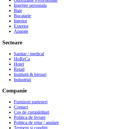
Odorizante Profesionale
Ingrijire personala
Baie
Bucatarie
Interior
Exterior
Aparate
Sectoare
Sanitar / medical
HoReCa
Hotel
Retail
Instituții & birouri
Industrial
Companie
Furnizori parteneri
Contact
Coș de cumpărături
Politica de livrare
Politica de retur / anulare
Termeni și condiții