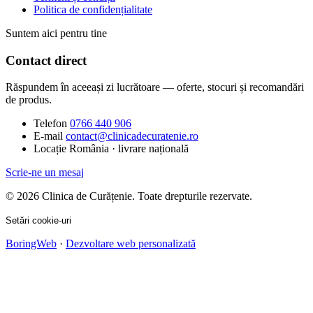
Politica de confidențialitate
Suntem aici pentru tine
Contact direct
Răspundem în aceeași zi lucrătoare — oferte, stocuri și recomandări
de produs.
Telefon
0766 440 906
E-mail
contact@clinicadecuratenie.ro
Locație
România · livrare națională
Scrie-ne un mesaj
© 2026 Clinica de Curățenie. Toate drepturile rezervate.
Setări cookie-uri
BoringWeb
·
Dezvoltare web personalizată