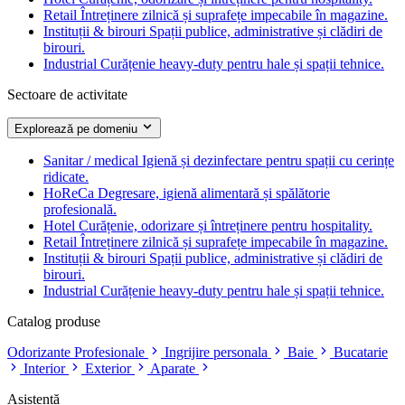
Retail
Întreținere zilnică și suprafețe impecabile în magazine.
Instituții & birouri
Spații publice, administrative și clădiri de
birouri.
Industrial
Curățenie heavy-duty pentru hale și spații tehnice.
Sectoare de activitate
Explorează pe domeniu
Sanitar / medical
Igienă și dezinfectare pentru spații cu cerințe
ridicate.
HoReCa
Degresare, igienă alimentară și spălătorie
profesională.
Hotel
Curățenie, odorizare și întreținere pentru hospitality.
Retail
Întreținere zilnică și suprafețe impecabile în magazine.
Instituții & birouri
Spații publice, administrative și clădiri de
birouri.
Industrial
Curățenie heavy-duty pentru hale și spații tehnice.
Catalog produse
Odorizante Profesionale
Ingrijire personala
Baie
Bucatarie
Interior
Exterior
Aparate
Asistență