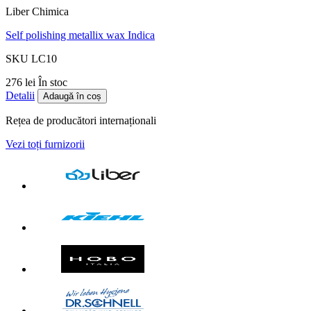
Liber Chimica
Self polishing metallix wax Indica
SKU LC10
276 lei
În stoc
Detalii
Adaugă în coș
Rețea de producători internaționali
Vezi toți furnizorii