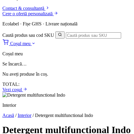
Contact & consultanță
Cere o ofertă personalizată
Ecolabel · Fișe GHS · Livrare națională
Caută produs sau cod SKU
Coșul meu
Coșul meu
Se încarcă…
Nu aveți produse în coș.
TOTAL:
Vezi coșul
Interior
Acasă
/
Interior
/
Detergent multifunctional Indo
Detergent multifunctional Indo