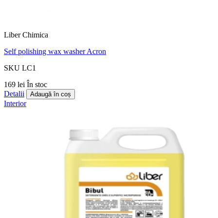
Liber Chimica
Self polishing wax washer Acron
SKU LC1
169 lei
În stoc
Detalii
Adaugă în coș
Interior