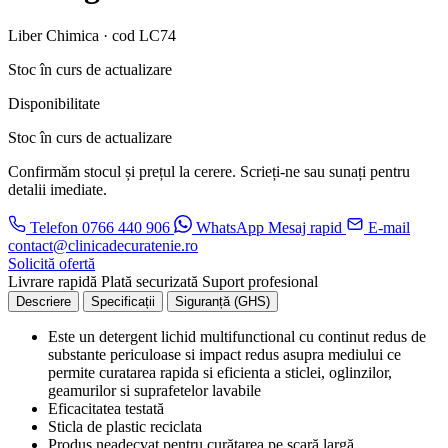
Liber Chimica · cod LC74
Stoc în curs de actualizare
Disponibilitate
Stoc în curs de actualizare
Confirmăm stocul și prețul la cerere. Scrieți-ne sau sunați pentru
detalii imediate.
Telefon
0766 440 906
WhatsApp
Mesaj rapid
E-mail
contact@clinicadecuratenie.ro
Solicită ofertă
Livrare rapidă
Plată securizată
Suport profesional
Descriere
Specificații
Siguranță (GHS)
Este un detergent lichid multifunctional cu continut redus de
substante periculoase si impact redus asupra mediului ce
permite curatarea rapida si eficienta a sticlei, oglinzilor,
geamurilor si suprafetelor lavabile
Eficacitatea testată
Sticla de plastic reciclata
Produs neadecvat pentru curățarea pe scară largă