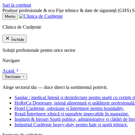
Sari la conținut
Produse profesionale & eco
Fișe tehnice & date de siguranță (GHS)
S
Meniu
Clinica de Curățenie
Închide
Soluții profesionale pentru orice sector
Navigare
Acasă
Sectoare
Alege sectorul tău — duce direct la sortimentul potrivit.
Sanitar / medical
Igienă și dezinfectare pentru spații cu cerințe r
HoReCa
Degresare, igienă alimentară și spălătorie profesională
Hotel
Curățenie, odorizare și întreținere pentru hospitality.
Retail
Întreținere zilnică și suprafețe impecabile în magazine.
Instituții & birouri
Spații publice, administrative și clădiri de bir
Industrial
Curățenie heavy-duty pentru hale și spații tehnice.
Sectoare de activitate