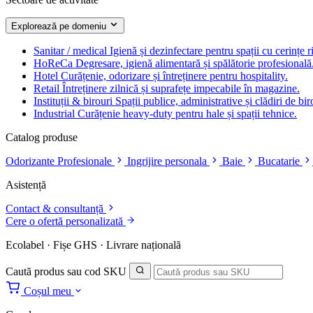
Explorează pe domeniu
Sanitar / medical
Igienă și dezinfectare pentru spații cu cerințe r
HoReCa
Degresare, igienă alimentară și spălătorie profesională
Hotel
Curățenie, odorizare și întreținere pentru hospitality.
Retail
Întreținere zilnică și suprafețe impecabile în magazine.
Instituții & birouri
Spații publice, administrative și clădiri de bir
Industrial
Curățenie heavy-duty pentru hale și spații tehnice.
Catalog produse
Odorizante Profesionale
Ingrijire personala
Baie
Bucatarie
Asistență
Contact & consultanță
Cere o ofertă personalizată
Ecolabel · Fișe GHS · Livrare națională
Caută produs sau cod SKU
Coșul meu