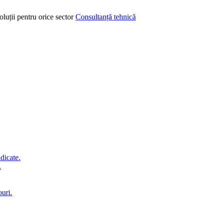
oluții pentru orice sector
Consultanță tehnică
idicate.
.
ouri.