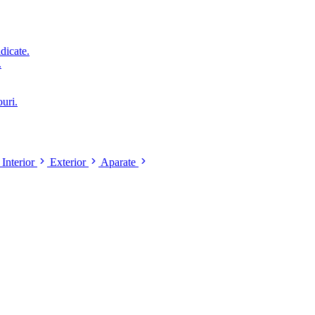
idicate.
.
ouri.
Interior
Exterior
Aparate