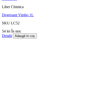
Liber Chimica
Degresant Vimbo 1L
SKU LC52
54 lei
În stoc
Detalii
Adaugă în coș