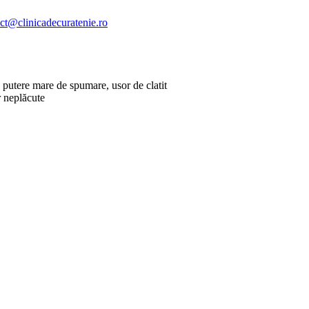
ct@clinicadecuratenie.ro
 putere mare de spumare, usor de clatit
r neplăcute