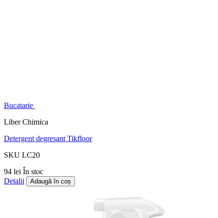
Bucatarie
Liber Chimica
Detergent degresant Tikfloor
SKU LC20
94 lei
În stoc
Detalii
Adaugă în coș