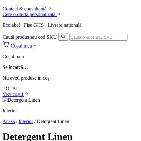
Contact & consultanță
Cere o ofertă personalizată
Ecolabel · Fișe GHS · Livrare națională
Caută produs sau cod SKU
Coșul meu
Coșul meu
Se încarcă…
Nu aveți produse în coș.
TOTAL:
Vezi coșul
Interior
Acasă
/
Interior
/
Detergent Linen
Detergent Linen