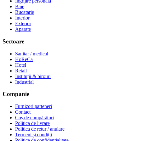
Ingrijire personala
Baie
Bucatarie
Interior
Exterior
Aparate
Sectoare
Sanitar / medical
HoReCa
Hotel
Retail
Instituții & birouri
Industrial
Companie
Furnizori parteneri
Contact
Coș de cumpărături
Politica de livrare
Politica de retur / anulare
Termeni și condiții
Politica de confidențialitate