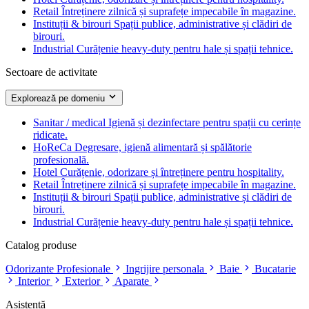
Retail
Întreținere zilnică și suprafețe impecabile în magazine.
Instituții & birouri
Spații publice, administrative și clădiri de
birouri.
Industrial
Curățenie heavy-duty pentru hale și spații tehnice.
Sectoare de activitate
Explorează pe domeniu
Sanitar / medical
Igienă și dezinfectare pentru spații cu cerințe
ridicate.
HoReCa
Degresare, igienă alimentară și spălătorie
profesională.
Hotel
Curățenie, odorizare și întreținere pentru hospitality.
Retail
Întreținere zilnică și suprafețe impecabile în magazine.
Instituții & birouri
Spații publice, administrative și clădiri de
birouri.
Industrial
Curățenie heavy-duty pentru hale și spații tehnice.
Catalog produse
Odorizante Profesionale
Ingrijire personala
Baie
Bucatarie
Interior
Exterior
Aparate
Asistență