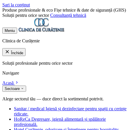
Sari la conținut
Produse profesionale & eco
Fișe tehnice & date de siguranță (GHS)
Soluții pentru orice sector
Consultanță tehnică
Meniu
Clinica de Curățenie
Închide
Soluții profesionale pentru orice sector
Navigare
Acasă
Sectoare
Alege sectorul tău — duce direct la sortimentul potrivit.
Sanitar / medical
Igienă și dezinfectare pentru spații cu cerințe
ridicate.
HoReCa
Degresare, igienă alimentară și spălătorie
profesională.
Hotel
Curățenie, odorizare și întreținere pentru hospitality.