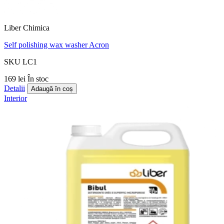
Liber Chimica
Self polishing wax washer Acron
SKU LC1
169 lei
În stoc
Detalii
Adaugă în coș
Interior