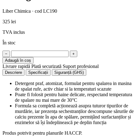
Liber Chimica · cod LC190
325 lei
TVA inclus
În stoc
−
+
Adaugă în coș
Livrare rapidă
Plată securizată
Suport profesional
Descriere
Specificații
Siguranță (GHS)
Detergent praf, atomizat, formulat pentru spalarea in masina
de spalat rufe, activ chiar si la temperaturi scazute
Poate fi folosit pentru haine delicate, respectand temperatura
de spalare nu mai mare de 30°C
Formula sa completă acționează asupra tuturor tipurilor de
murdărie, iar prezența sechestranților descompune sărurile de
calciu prezente în apa de spălare, permițând surfactanților și
enzimelor să își îndeplinească pe deplin funcția
Produs potrivit pentru planurile HACCP.