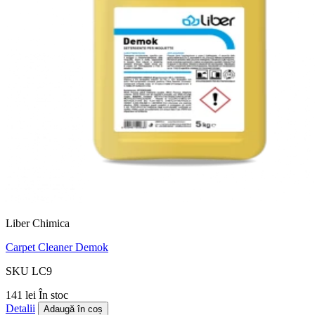
Liber Chimica
Carpet Cleaner Demok
SKU LC9
141 lei
În stoc
Detalii
Adaugă în coș