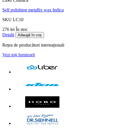
Liber Chimica
Self polishing metallix wax Indica
SKU LC10
276 lei
În stoc
Detalii
Adaugă în coș
Rețea de producători internaționali
Vezi toți furnizorii