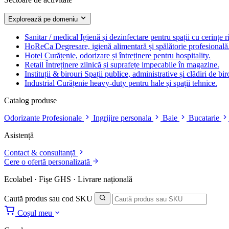
Explorează pe domeniu
Sanitar / medical
Igienă și dezinfectare pentru spații cu cerințe r
HoReCa
Degresare, igienă alimentară și spălătorie profesională
Hotel
Curățenie, odorizare și întreținere pentru hospitality.
Retail
Întreținere zilnică și suprafețe impecabile în magazine.
Instituții & birouri
Spații publice, administrative și clădiri de bir
Industrial
Curățenie heavy-duty pentru hale și spații tehnice.
Catalog produse
Odorizante Profesionale
Ingrijire personala
Baie
Bucatarie
Asistență
Contact & consultanță
Cere o ofertă personalizată
Ecolabel · Fișe GHS · Livrare națională
Caută produs sau cod SKU
Coșul meu