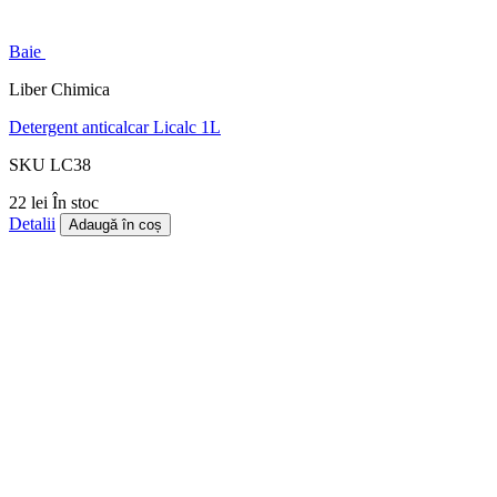
Baie
Liber Chimica
Detergent anticalcar Licalc 1L
SKU LC38
22 lei
În stoc
Detalii
Adaugă în coș