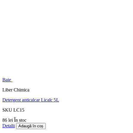
Baie
Liber Chimica
Detergent anticalcar Licalc 5L
SKU LC15
86 lei
În stoc
Detalii
Adaugă în coș