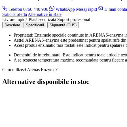
Telefon
0766 440 906
WhatsApp
Mesaj rapid
E-mail
conta
Solicită ofertă
Alternative în Baie
Livrare rapidă
Plată securizată
Suport profesional
Descriere
Specificații
Siguranță (GHS)
Proprietati: Enzimele speciale continute in ARENAS-enzyma ind
Astfel ARENAS-enzyma este predestinat pentru spalat rufe din: sp
Acest produs enzimatic fara fosfati este indicat pentru spalarea tu
Domeniul de intrebuintare: Este indicat pentru toate articole tex
A se respecta temperatura maxima recomandata pentru fiecare art
Cum utilizezi Arenas Enzyma?
Alternative disponibile în stoc