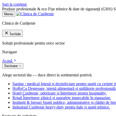
Sari la conținut
Produse profesionale & eco
Fișe tehnice & date de siguranță (GHS)
S
Meniu
Clinica de Curățenie
Închide
Soluții profesionale pentru orice sector
Navigare
Acasă
Sectoare
Alege sectorul tău — duce direct la sortimentul potrivit.
Sanitar / medical
Igienă și dezinfectare pentru spații cu cerințe r
HoReCa
Degresare, igienă alimentară și spălătorie profesională
Hotel
Curățenie, odorizare și întreținere pentru hospitality.
Retail
Întreținere zilnică și suprafețe impecabile în magazine.
Instituții & birouri
Spații publice, administrative și clădiri de bir
Industrial
Curățenie heavy-duty pentru hale și spații tehnice.
Sectoare de activitate