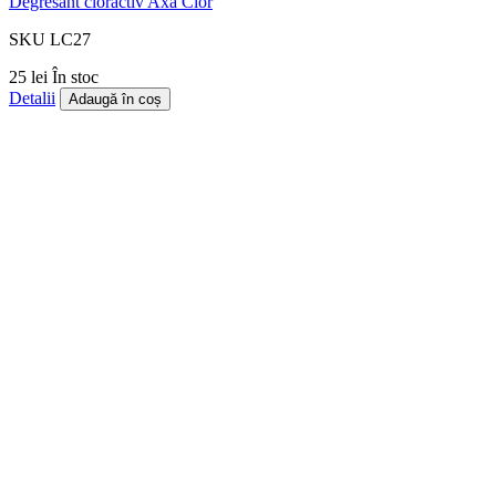
Degresant cloractiv Axa Clor
SKU LC27
25 lei
În stoc
Detalii
Adaugă în coș