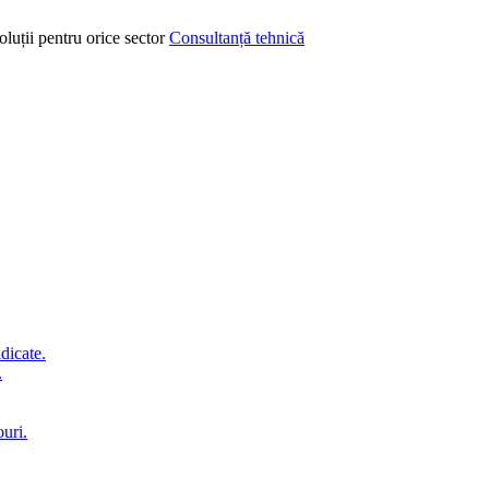
oluții pentru orice sector
Consultanță tehnică
idicate.
.
ouri.