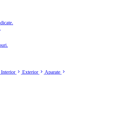
idicate.
.
ouri.
Interior
Exterior
Aparate