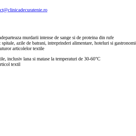
ct@clinicadecuratenie.ro
eparteaza murdarii intense de sange si de proteina din rufe
itale, azile de batrani, intreprinderi alimentare, hoteluri si gastronomi
turor articolelor textile
tile, inclusiv lana si matase la temperaturi de 30-60°C
icol textil