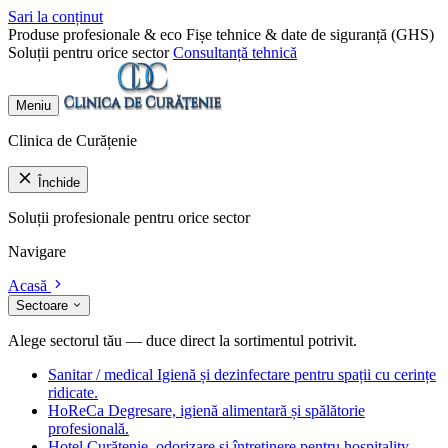
Sari la conținut
Produse profesionale & eco
Fișe tehnice & date de siguranță (GHS)
Soluții pentru orice sector
Consultanță tehnică
Meniu
Clinica de Curățenie
Închide
Soluții profesionale pentru orice sector
Navigare
Acasă
Sectoare
Alege sectorul tău — duce direct la sortimentul potrivit.
Sanitar / medical
Igienă și dezinfectare pentru spații cu cerințe
ridicate.
HoReCa
Degresare, igienă alimentară și spălătorie
profesională.
Hotel
Curățenie, odorizare și întreținere pentru hospitality.