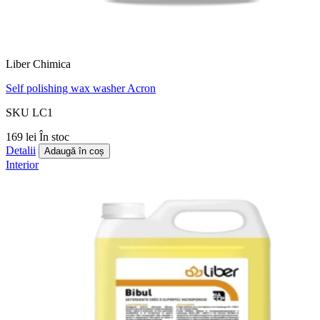
Liber Chimica
Self polishing wax washer Acron
SKU LC1
169 lei
În stoc
Detalii
Adaugă în coș
Interior