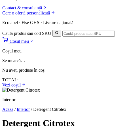
Contact & consultanță
Cere o ofertă personalizată
Ecolabel · Fișe GHS · Livrare națională
Caută produs sau cod SKU
Coșul meu
Coșul meu
Se încarcă…
Nu aveți produse în coș.
TOTAL:
Vezi coșul
Interior
Acasă
/
Interior
/
Detergent Citrotex
Detergent Citrotex