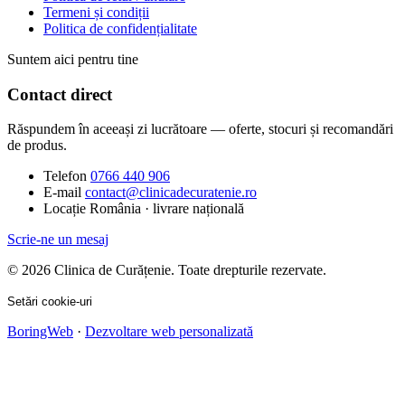
Termeni și condiții
Politica de confidențialitate
Suntem aici pentru tine
Contact direct
Răspundem în aceeași zi lucrătoare — oferte, stocuri și recomandări
de produs.
Telefon
0766 440 906
E-mail
contact@clinicadecuratenie.ro
Locație
România · livrare națională
Scrie-ne un mesaj
© 2026 Clinica de Curățenie. Toate drepturile rezervate.
Setări cookie-uri
BoringWeb
·
Dezvoltare web personalizată