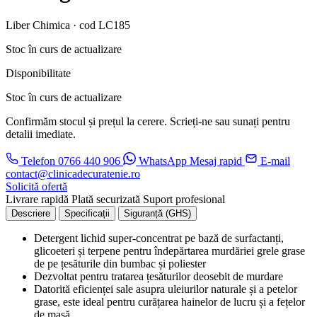
Liber Chimica · cod LC185
Stoc în curs de actualizare
Disponibilitate
Stoc în curs de actualizare
Confirmăm stocul și prețul la cerere. Scrieți-ne sau sunați pentru
detalii imediate.
Telefon
0766 440 906
WhatsApp
Mesaj rapid
E-mail
contact@clinicadecuratenie.ro
Solicită ofertă
Livrare rapidă
Plată securizată
Suport profesional
Descriere
Specificații
Siguranță (GHS)
Detergent lichid super-concentrat pe bază de surfactanți,
glicoeteri și terpene pentru îndepărtarea murdăriei grele grase
de pe țesăturile din bumbac și poliester
Dezvoltat pentru tratarea țesăturilor deosebit de murdare
Datorită eficienței sale asupra uleiurilor naturale și a petelor
grase, este ideal pentru curățarea hainelor de lucru și a fețelor
de masă