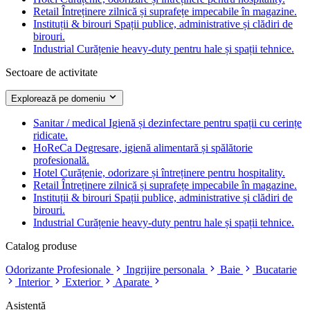
Retail
Întreținere zilnică și suprafețe impecabile în magazine.
Instituții & birouri
Spații publice, administrative și clădiri de
birouri.
Industrial
Curățenie heavy-duty pentru hale și spații tehnice.
Sectoare de activitate
Explorează pe domeniu
Sanitar / medical
Igienă și dezinfectare pentru spații cu cerințe
ridicate.
HoReCa
Degresare, igienă alimentară și spălătorie
profesională.
Hotel
Curățenie, odorizare și întreținere pentru hospitality.
Retail
Întreținere zilnică și suprafețe impecabile în magazine.
Instituții & birouri
Spații publice, administrative și clădiri de
birouri.
Industrial
Curățenie heavy-duty pentru hale și spații tehnice.
Catalog produse
Odorizante Profesionale
Ingrijire personala
Baie
Bucatarie
Interior
Exterior
Aparate
Asistență