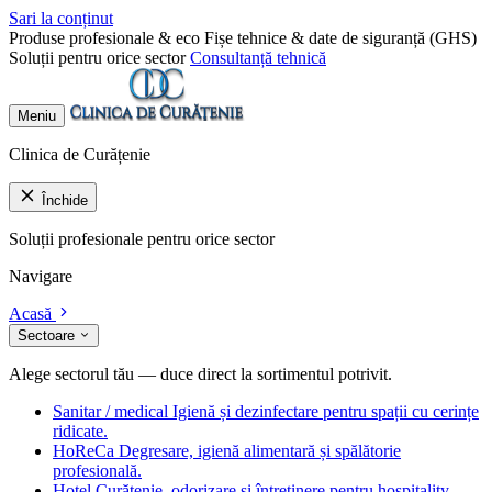
Sari la conținut
Produse profesionale & eco
Fișe tehnice & date de siguranță (GHS)
Soluții pentru orice sector
Consultanță tehnică
Meniu
Clinica de Curățenie
Închide
Soluții profesionale pentru orice sector
Navigare
Acasă
Sectoare
Alege sectorul tău — duce direct la sortimentul potrivit.
Sanitar / medical
Igienă și dezinfectare pentru spații cu cerințe
ridicate.
HoReCa
Degresare, igienă alimentară și spălătorie
profesională.
Hotel
Curățenie, odorizare și întreținere pentru hospitality.