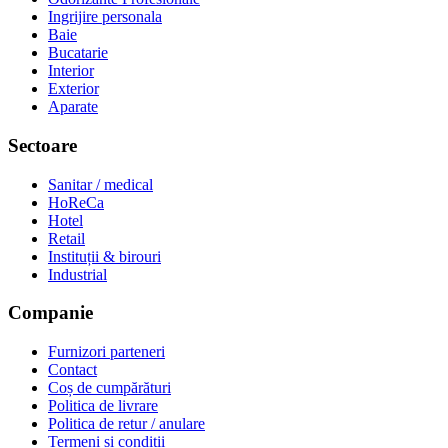
Ingrijire personala
Baie
Bucatarie
Interior
Exterior
Aparate
Sectoare
Sanitar / medical
HoReCa
Hotel
Retail
Instituții & birouri
Industrial
Companie
Furnizori parteneri
Contact
Coș de cumpărături
Politica de livrare
Politica de retur / anulare
Termeni și condiții