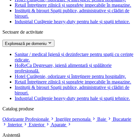
Retail
Întreținere zilnică și suprafețe impecabile în magazine.
Instituții & birouri
Spații publice, administrative și clădiri de
birouri.
Industrial
Curățenie heavy-duty pentru hale și spații tehnice.
Sectoare de activitate
Explorează pe domeniu
Sanitar / medical
Igienă și dezinfectare pentru spații cu cerințe
ridicate.
HoReCa
Degresare, igienă alimentară și spălătorie
profesională.
Hotel
Curățenie, odorizare și întreținere pentru hospitality.
Retail
Întreținere zilnică și suprafețe impecabile în magazine.
Instituții & birouri
Spații publice, administrative și clădiri de
birouri.
Industrial
Curățenie heavy-duty pentru hale și spații tehnice.
Catalog produse
Odorizante Profesionale
Ingrijire personala
Baie
Bucatarie
Interior
Exterior
Aparate
Asistență