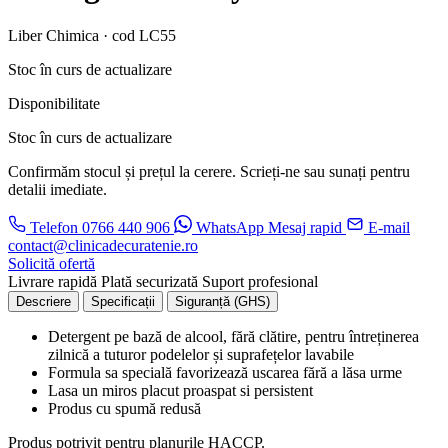
Liber Chimica · cod LC55
Stoc în curs de actualizare
Disponibilitate
Stoc în curs de actualizare
Confirmăm stocul și prețul la cerere. Scrieți-ne sau sunați pentru
detalii imediate.
Telefon
0766 440 906
WhatsApp
Mesaj rapid
E-mail
contact@clinicadecuratenie.ro
Solicită ofertă
Livrare rapidă
Plată securizată
Suport profesional
Descriere
Specificații
Siguranță (GHS)
Detergent pe bază de alcool, fără clătire, pentru întreținerea
zilnică a tuturor podelelor și suprafețelor lavabile
Formula sa specială favorizează uscarea fără a lăsa urme
Lasa un miros placut proaspat si persistent
Produs cu spumă redusă
Produs potrivit pentru planurile HACCP.