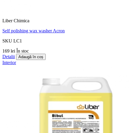
Liber Chimica
Self polishing wax washer Acron
SKU LC1
169 lei
În stoc
Detalii
Adaugă în coș
Interior