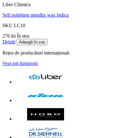
Liber Chimica
Self polishing metallix wax Indica
SKU LC10
276 lei
În stoc
Detalii
Adaugă în coș
Rețea de producători internaționali
Vezi toți furnizorii