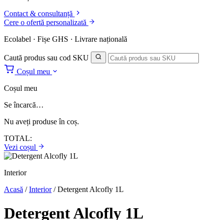
Contact & consultanță
Cere o ofertă personalizată
Ecolabel · Fișe GHS · Livrare națională
Caută produs sau cod SKU
Coșul meu
Coșul meu
Se încarcă…
Nu aveți produse în coș.
TOTAL:
Vezi coșul
Interior
Acasă
/
Interior
/
Detergent Alcofly 1L
Detergent Alcofly 1L