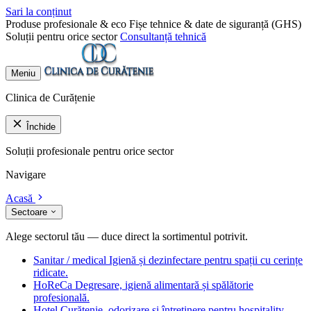
Sari la conținut
Produse profesionale & eco
Fișe tehnice & date de siguranță (GHS)
Soluții pentru orice sector
Consultanță tehnică
Meniu
Clinica de Curățenie
Închide
Soluții profesionale pentru orice sector
Navigare
Acasă
Sectoare
Alege sectorul tău — duce direct la sortimentul potrivit.
Sanitar / medical
Igienă și dezinfectare pentru spații cu cerințe
ridicate.
HoReCa
Degresare, igienă alimentară și spălătorie
profesională.
Hotel
Curățenie, odorizare și întreținere pentru hospitality.