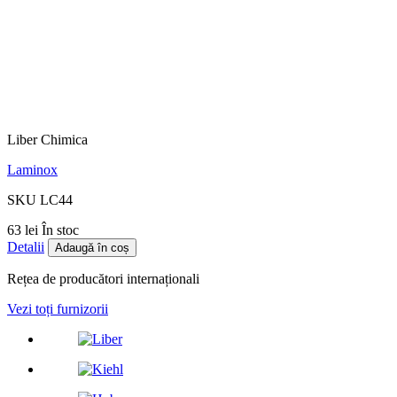
Liber Chimica
Laminox
SKU LC44
63 lei
În stoc
Detalii
Adaugă în coș
Rețea de producători internaționali
Vezi toți furnizorii