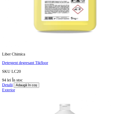
Liber Chimica
Detergent degresant Tikfloor
SKU LC20
94 lei
În stoc
Detalii
Adaugă în coș
Exterior