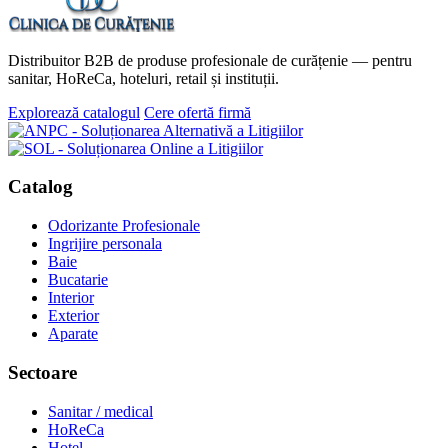
Distribuitor B2B de produse profesionale de curățenie — pentru
sanitar, HoReCa, hoteluri, retail și instituții.
Explorează catalogul
Cere ofertă firmă
Catalog
Odorizante Profesionale
Ingrijire personala
Baie
Bucatarie
Interior
Exterior
Aparate
Sectoare
Sanitar / medical
HoReCa
Hotel