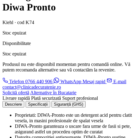
Diwa Pronto
Kiehl · cod K74
Stoc epuizat
Disponibilitate
Stoc epuizat
Produsul nu este disponibil momentan pentru comandă online. Vă
putem recomanda alternative sau vă contactăm la revenire.
Telefon
0766 440 906
WhatsApp
Mesaj rapid
E-mail
contact@clinicadecuratenie.ro
Solicită ofertă
Alternative în Bucatarie
Livrare rapidă
Plată securizată
Suport profesional
Descriere
Specificații
Siguranță (GHS)
Proprietati: DIWA-Pronto este un detergent acid pentru clatit
vesela, in masini profesionale de spalat vesela
DIWA-Pronto garanteaza o uscare fara urme de fasii si pete,
asigurand astfel un procedeu optim de curatat
Datorita compozitiei antispumante, DIWA-Pronto sustine