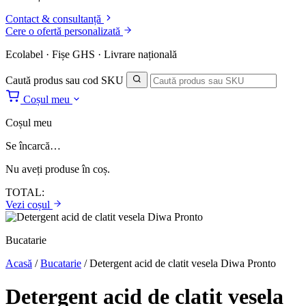
Contact & consultanță
Cere o ofertă personalizată
Ecolabel · Fișe GHS · Livrare națională
Caută produs sau cod SKU
Coșul meu
Coșul meu
Se încarcă…
Nu aveți produse în coș.
TOTAL:
Vezi coșul
Bucatarie
Acasă
/
Bucatarie
/
Detergent acid de clatit vesela Diwa Pronto
Detergent acid de clatit vesela