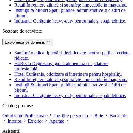
Retail
Întreținere zilnică și suprafețe impecabile în magazine.
Instituții & birouri
Spații publice, administrative și clădiri de
birouri.
Industrial
Curățenie heavy-duty pentru hale și spații tehnice.
Sectoare de activitate
Explorează pe domeniu
Sanitar / medical
Igienă și dezinfectare pentru spații cu cerințe
ridicate.
HoReCa
Degresare, igienă alimentară și spălătorie
profesională.
Hotel
Curățenie, odorizare și întreținere pentru hospitality.
Retail
Întreținere zilnică și suprafețe impecabile în magazine.
Instituții & birouri
Spații publice, administrative și clădiri de
birouri.
Industrial
Curățenie heavy-duty pentru hale și spații tehnice.
Catalog produse
Odorizante Profesionale
Ingrijire personala
Baie
Bucatarie
Interior
Exterior
Aparate
Asistență