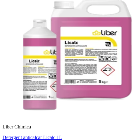
Liber Chimica
Detergent anticalcar Licalc 1L