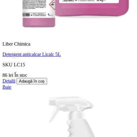
Liber Chimica
Detergent anticalcar Licalc 5L
SKU LC15
86 lei
În stoc
Detalii
Adaugă în coș
Baie