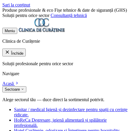
Sari la conținut
Produse profesionale & eco
Fișe tehnice & date de siguranță (GHS)
Soluții pentru orice sector
Consultanță tehnică
Meniu
Clinica de Curățenie
Închide
Soluții profesionale pentru orice sector
Navigare
Acasă
Sectoare
Alege sectorul tău — duce direct la sortimentul potrivit.
Sanitar / medical
Igienă și dezinfectare pentru spații cu cerințe
ridicate.
HoReCa
Degresare, igienă alimentară și spălătorie
profesională.
Hotel
Curățenie, odorizare și întreținere pentru hospitality.