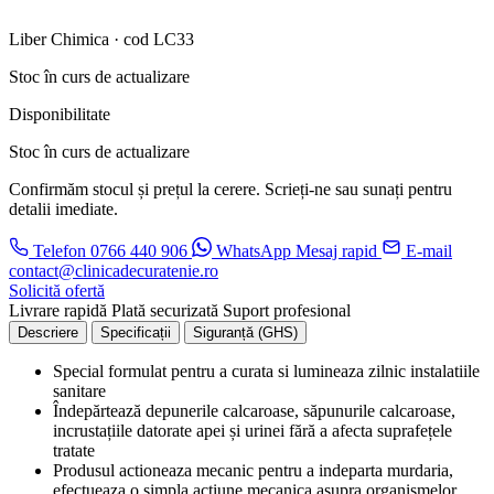
Liber Chimica · cod LC33
Stoc în curs de actualizare
Disponibilitate
Stoc în curs de actualizare
Confirmăm stocul și prețul la cerere. Scrieți-ne sau sunați pentru
detalii imediate.
Telefon
0766 440 906
WhatsApp
Mesaj rapid
E-mail
contact@clinicadecuratenie.ro
Solicită ofertă
Livrare rapidă
Plată securizată
Suport profesional
Descriere
Specificații
Siguranță (GHS)
Special formulat pentru a curata si lumineaza zilnic instalatiile
sanitare
Îndepărtează depunerile calcaroase, săpunurile calcaroase,
incrustațiile datorate apei și urinei fără a afecta suprafețele
tratate
Produsul actioneaza mecanic pentru a indeparta murdaria,
efectueaza o simpla actiune mecanica asupra organismelor