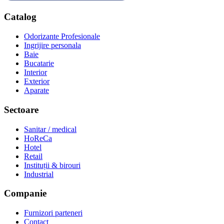
Catalog
Odorizante Profesionale
Ingrijire personala
Baie
Bucatarie
Interior
Exterior
Aparate
Sectoare
Sanitar / medical
HoReCa
Hotel
Retail
Instituții & birouri
Industrial
Companie
Furnizori parteneri
Contact