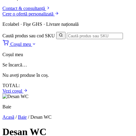
Contact & consultanță
Cere o ofertă personalizată
Ecolabel · Fișe GHS · Livrare națională
Caută produs sau cod SKU
Coșul meu
Coșul meu
Se încarcă…
Nu aveți produse în coș.
TOTAL:
Vezi coșul
Baie
Acasă
/
Baie
/
Desan WC
Desan WC