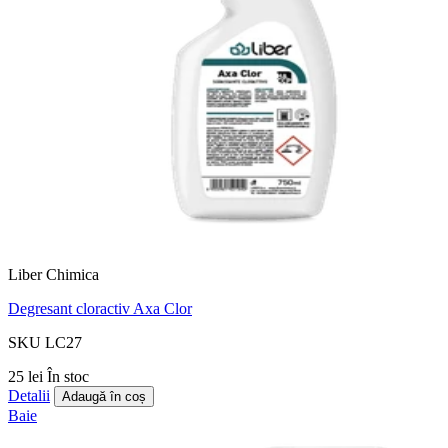
Liber Chimica
Degresant cloractiv Axa Clor
SKU LC27
25 lei
În stoc
Detalii
Adaugă în coș
Baie