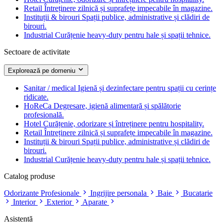
Retail
Întreținere zilnică și suprafețe impecabile în magazine.
Instituții & birouri
Spații publice, administrative și clădiri de
birouri.
Industrial
Curățenie heavy-duty pentru hale și spații tehnice.
Sectoare de activitate
Explorează pe domeniu
Sanitar / medical
Igienă și dezinfectare pentru spații cu cerințe
ridicate.
HoReCa
Degresare, igienă alimentară și spălătorie
profesională.
Hotel
Curățenie, odorizare și întreținere pentru hospitality.
Retail
Întreținere zilnică și suprafețe impecabile în magazine.
Instituții & birouri
Spații publice, administrative și clădiri de
birouri.
Industrial
Curățenie heavy-duty pentru hale și spații tehnice.
Catalog produse
Odorizante Profesionale
Ingrijire personala
Baie
Bucatarie
Interior
Exterior
Aparate
Asistență