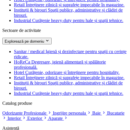
Retail
Întreținere zilnică și suprafețe impecabile în magazine.
Instituții & birouri
Spații publice, administrative și clădiri de
birouri.
Industrial
Curățenie heavy-duty pentru hale și spații tehnice.
Sectoare de activitate
Explorează pe domeniu
Sanitar / medical
Igienă și dezinfectare pentru spații cu cerințe
ridicate.
HoReCa
Degresare, igienă alimentară și spălătorie
profesională.
Hotel
Curățenie, odorizare și întreținere pentru hospitality.
Retail
Întreținere zilnică și suprafețe impecabile în magazine.
Instituții & birouri
Spații publice, administrative și clădiri de
birouri.
Industrial
Curățenie heavy-duty pentru hale și spații tehnice.
Catalog produse
Odorizante Profesionale
Ingrijire personala
Baie
Bucatarie
Interior
Exterior
Aparate
Asistență