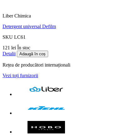
Liber Chimica
Detergent universal Defilm
SKU LC61
121 lei
În stoc
Detalii
Adaugă în coș
Rețea de producători internaționali
Vezi toți furnizorii