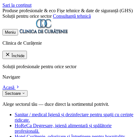
Sari la conținut
Produse profesionale & eco
Fișe tehnice & date de siguranță (GHS)
Soluții pentru orice sector
Consultanță tehnică
Meniu
Clinica de Curățenie
Închide
Soluții profesionale pentru orice sector
Navigare
Acasă
Sectoare
Alege sectorul tău — duce direct la sortimentul potrivit.
Sanitar / medical
Igienă și dezinfectare pentru spații cu cerințe
ridicate.
HoReCa
Degresare, igienă alimentară și spălătorie
profesională.
Hotel
Curățenie, odorizare și întreținere pentru hospitality.