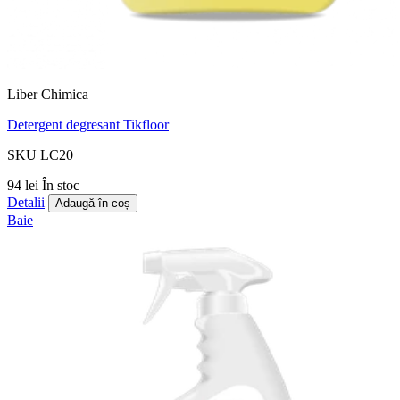
Liber Chimica
Detergent degresant Tikfloor
SKU LC20
94 lei
În stoc
Detalii
Adaugă în coș
Baie