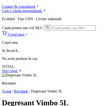
Contact & consultanță
Cere o ofertă personalizată
Ecolabel · Fișe GHS · Livrare națională
Caută produs sau cod SKU
Coșul meu
Coșul meu
Se încarcă…
Nu aveți produse în coș.
TOTAL:
Vezi coșul
Bucatarie
Acasă
/
Bucatarie
/
Degresant Vimbo 5L
Degresant Vimbo 5L