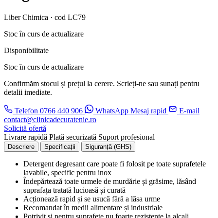
Liber Chimica · cod LC79
Stoc în curs de actualizare
Disponibilitate
Stoc în curs de actualizare
Confirmăm stocul și prețul la cerere. Scrieți-ne sau sunați pentru
detalii imediate.
Telefon
0766 440 906
WhatsApp
Mesaj rapid
E-mail
contact@clinicadecuratenie.ro
Solicită ofertă
Livrare rapidă
Plată securizată
Suport profesional
Descriere
Specificații
Siguranță (GHS)
Detergent degresant care poate fi folosit pe toate suprafetele
lavabile, specific pentru inox
Îndepărtează toate urmele de murdărie și grăsime, lăsând
suprafața tratată lucioasă și curată
Acționează rapid și se usucă fără a lăsa urme
Recomandat în medii alimentare și industriale
Potrivit și pentru suprafețe nu foarte rezistente la alcali