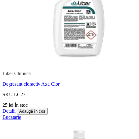
Liber Chimica
Degresant cloractiv Axa Clor
SKU LC27
25 lei
În stoc
Detalii
Adaugă în coș
Bucatarie