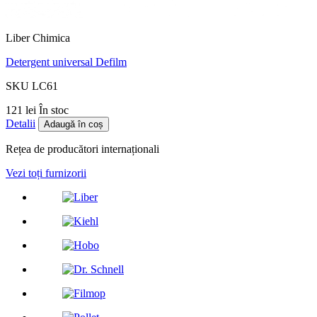
Liber Chimica
Detergent universal Defilm
SKU LC61
121 lei
În stoc
Detalii
Adaugă în coș
Rețea de producători internaționali
Vezi toți furnizorii