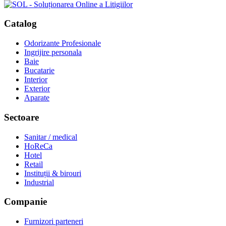
Catalog
Odorizante Profesionale
Ingrijire personala
Baie
Bucatarie
Interior
Exterior
Aparate
Sectoare
Sanitar / medical
HoReCa
Hotel
Retail
Instituții & birouri
Industrial
Companie
Furnizori parteneri