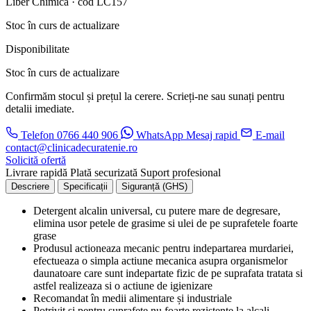
Liber Chimica · cod LC157
Stoc în curs de actualizare
Disponibilitate
Stoc în curs de actualizare
Confirmăm stocul și prețul la cerere. Scrieți-ne sau sunați pentru
detalii imediate.
Telefon
0766 440 906
WhatsApp
Mesaj rapid
E-mail
contact@clinicadecuratenie.ro
Solicită ofertă
Livrare rapidă
Plată securizată
Suport profesional
Descriere
Specificații
Siguranță (GHS)
Detergent alcalin universal, cu putere mare de degresare,
elimina usor petele de grasime si ulei de pe suprafetele foarte
grase
Produsul actioneaza mecanic pentru indepartarea murdariei,
efectueaza o simpla actiune mecanica asupra organismelor
daunatoare care sunt indepartate fizic de pe suprafata tratata si
astfel realizeaza si o actiune de igienizare
Recomandat în medii alimentare și industriale
Potrivit și pentru suprafețe nu foarte rezistente la alcali