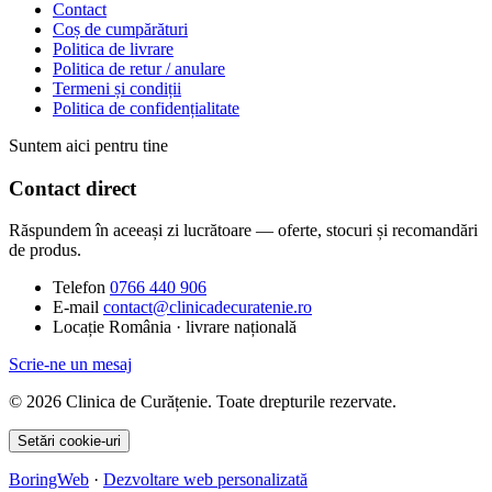
Contact
Coș de cumpărături
Politica de livrare
Politica de retur / anulare
Termeni și condiții
Politica de confidențialitate
Suntem aici pentru tine
Contact direct
Răspundem în aceeași zi lucrătoare — oferte, stocuri și recomandări
de produs.
Telefon
0766 440 906
E-mail
contact@clinicadecuratenie.ro
Locație
România · livrare națională
Scrie-ne un mesaj
© 2026 Clinica de Curățenie. Toate drepturile rezervate.
Setări cookie-uri
BoringWeb
·
Dezvoltare web personalizată