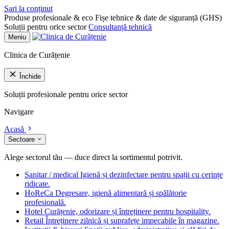
Sari la conținut
Produse profesionale & eco
Fișe tehnice & date de siguranță (GHS)
Soluții pentru orice sector
Consultanță tehnică
Meniu
Clinica de Curățenie
Închide
Soluții profesionale pentru orice sector
Navigare
Acasă
Sectoare
Alege sectorul tău — duce direct la sortimentul potrivit.
Sanitar / medical
Igienă și dezinfectare pentru spații cu cerințe
ridicate.
HoReCa
Degresare, igienă alimentară și spălătorie
profesională.
Hotel
Curățenie, odorizare și întreținere pentru hospitality.
Retail
Întreținere zilnică și suprafețe impecabile în magazine.