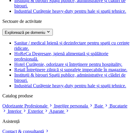
Instituții & birouri
Spații publice, administrative și clădiri de
birouri.
Industrial
Curățenie heavy-duty pentru hale și spații tehnice.
Sectoare de activitate
Explorează pe domeniu
Sanitar / medical
Igienă și dezinfectare pentru spații cu cerințe
ridicate.
HoReCa
Degresare, igienă alimentară și spălătorie
profesională.
Hotel
Curățenie, odorizare și întreținere pentru hospitality.
Retail
Întreținere zilnică și suprafețe impecabile în magazine.
Instituții & birouri
Spații publice, administrative și clădiri de
birouri.
Industrial
Curățenie heavy-duty pentru hale și spații tehnice.
Catalog produse
Odorizante Profesionale
Ingrijire personala
Baie
Bucatarie
Interior
Exterior
Aparate
Asistență
Contact & consultanță