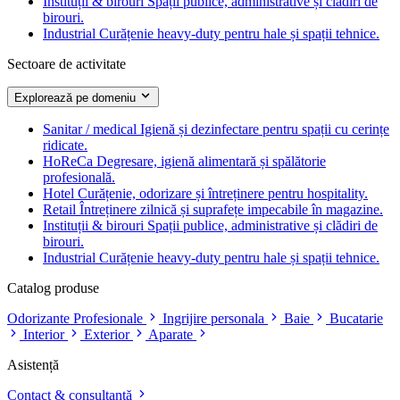
Instituții & birouri
Spații publice, administrative și clădiri de
birouri.
Industrial
Curățenie heavy-duty pentru hale și spații tehnice.
Sectoare de activitate
Explorează pe domeniu
Sanitar / medical
Igienă și dezinfectare pentru spații cu cerințe
ridicate.
HoReCa
Degresare, igienă alimentară și spălătorie
profesională.
Hotel
Curățenie, odorizare și întreținere pentru hospitality.
Retail
Întreținere zilnică și suprafețe impecabile în magazine.
Instituții & birouri
Spații publice, administrative și clădiri de
birouri.
Industrial
Curățenie heavy-duty pentru hale și spații tehnice.
Catalog produse
Odorizante Profesionale
Ingrijire personala
Baie
Bucatarie
Interior
Exterior
Aparate
Asistență
Contact & consultanță