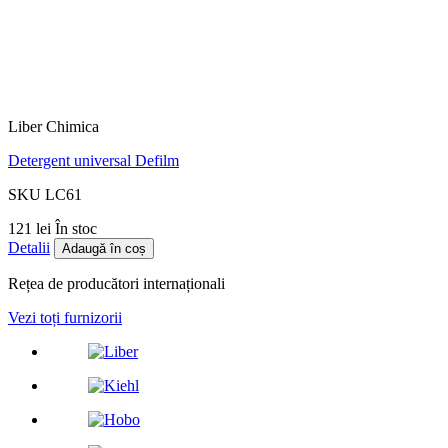
Liber Chimica
Detergent universal Defilm
SKU LC61
121 lei
În stoc
Detalii
Adaugă în coș
Rețea de producători internaționali
Vezi toți furnizorii