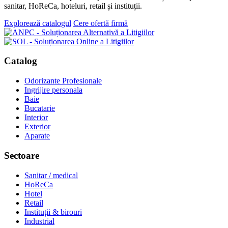
sanitar, HoReCa, hoteluri, retail și instituții.
Explorează catalogul
Cere ofertă firmă
Catalog
Odorizante Profesionale
Ingrijire personala
Baie
Bucatarie
Interior
Exterior
Aparate
Sectoare
Sanitar / medical
HoReCa
Hotel
Retail
Instituții & birouri
Industrial