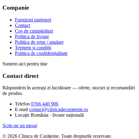
Companie
Furnizori parteneri
Contact
Coș de cumpărături
Politica de livrare
Politica de retur / anulare
Termeni și condiții
Politica de confidențialitate
Suntem aici pentru tine
Contact direct
Răspundem în aceeași zi lucrătoare — oferte, stocuri și recomandări
de produs.
Telefon
0766 440 906
E-mail
contact@clinicadecuratenie.ro
Locație
România · livrare națională
Scrie-ne un mesaj
© 2026 Clinica de Curățenie. Toate drepturile rezervate.