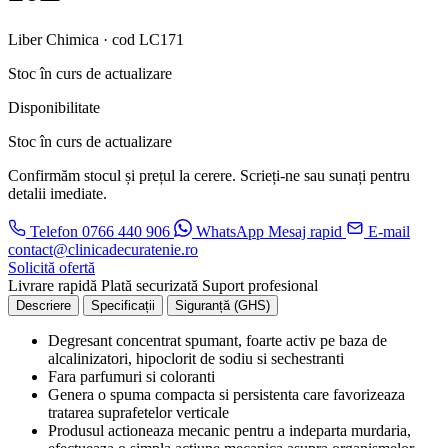
Liber Chimica · cod LC171
Stoc în curs de actualizare
Disponibilitate
Stoc în curs de actualizare
Confirmăm stocul și prețul la cerere. Scrieți-ne sau sunați pentru
detalii imediate.
Telefon
0766 440 906
WhatsApp
Mesaj rapid
E-mail
contact@clinicadecuratenie.ro
Solicită ofertă
Livrare rapidă
Plată securizată
Suport profesional
Descriere
Specificații
Siguranță (GHS)
Degresant concentrat spumant, foarte activ pe baza de
alcalinizatori, hipoclorit de sodiu si sechestranti
Fara parfumuri si coloranti
Genera o spuma compacta si persistenta care favorizeaza
tratarea suprafetelor verticale
Produsul actioneaza mecanic pentru a indeparta murdaria,