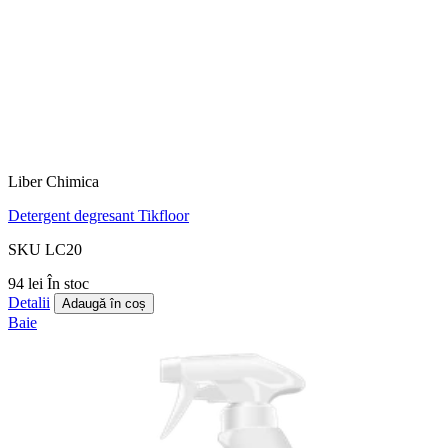
Liber Chimica
Detergent degresant Tikfloor
SKU LC20
94 lei
În stoc
Detalii
Adaugă în coș
Baie