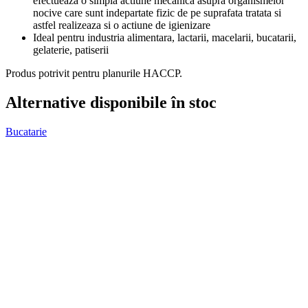
efectueaza o simpla actiune mecanica asupra organismelor
nocive care sunt indepartate fizic de pe suprafata tratata si
astfel realizeaza si o actiune de igienizare
Ideal pentru industria alimentara, lactarii, macelarii, bucatarii,
gelaterie, patiserii
Produs potrivit pentru planurile HACCP.
Alternative disponibile în stoc
Bucatarie