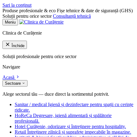
Sari la conținut
Produse profesionale & eco
Fișe tehnice & date de siguranță (GHS)
Soluții pentru orice sector
Consultanță tehnică
Meniu
Clinica de Curățenie
Închide
Soluții profesionale pentru orice sector
Navigare
Acasă
Sectoare
Alege sectorul tău — duce direct la sortimentul potrivit.
Sanitar / medical
Igienă și dezinfectare pentru spații cu cerințe
ridicate.
HoReCa
Degresare, igienă alimentară și spălătorie
profesională.
Hotel
Curățenie, odorizare și întreținere pentru hospitality.
Retail
Întreținere zilnică și suprafețe impecabile în magazine.