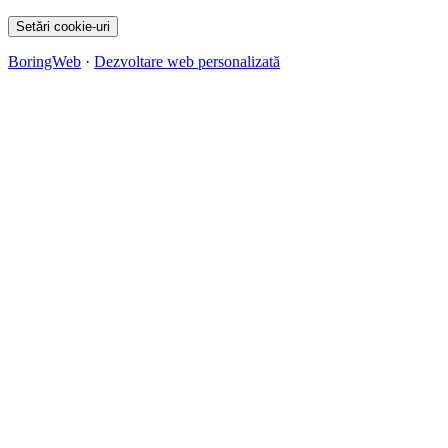
Setări cookie-uri
BoringWeb
·
Dezvoltare web personalizată