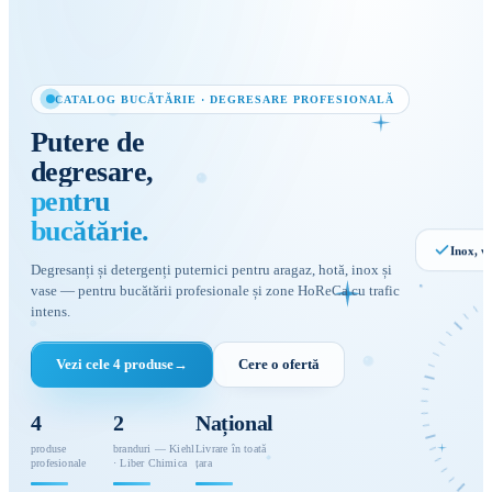
CATALOG BUCĂTĂRIE · DEGRESARE PROFESIONALĂ
Putere
de
degresare,
pentru
bucătărie.
Inox, v
Degresanți și detergenți puternici pentru aragaz, hotă, inox și
vase — pentru bucătării profesionale și zone HoReCa cu trafic
intens.
Degresa
Vezi cele 4 produse
→
Cere o ofertă
profesion
GRĂSIM
· INOX
4
2
Național
produse
branduri — Kiehl
Livrare în toată
profesionale
· Liber Chimica
țara