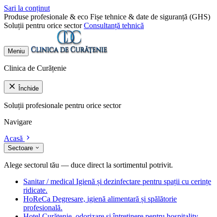
Sari la conținut
Produse profesionale & eco
Fișe tehnice & date de siguranță (GHS)
Soluții pentru orice sector
Consultanță tehnică
Meniu
Clinica de Curățenie
Închide
Soluții profesionale pentru orice sector
Navigare
Acasă
Sectoare
Alege sectorul tău — duce direct la sortimentul potrivit.
Sanitar / medical
Igienă și dezinfectare pentru spații cu cerințe
ridicate.
HoReCa
Degresare, igienă alimentară și spălătorie
profesională.
Hotel
Curățenie, odorizare și întreținere pentru hospitality.