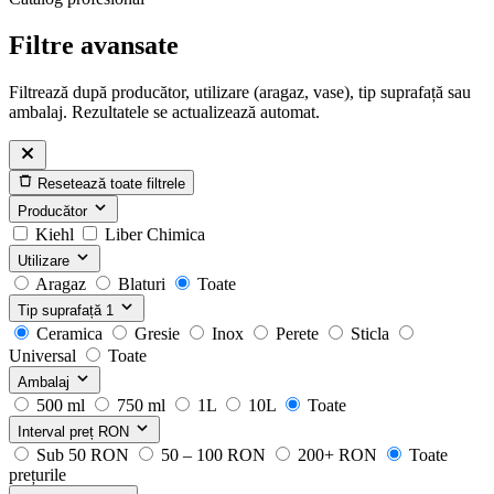
Filtre avansate
Filtrează după producător, utilizare (aragaz, vase), tip suprafață sau
ambalaj. Rezultatele se actualizează automat.
Resetează toate filtrele
Producător
Kiehl
Liber Chimica
Utilizare
Aragaz
Blaturi
Toate
Tip suprafață
1
Ceramica
Gresie
Inox
Perete
Sticla
Universal
Toate
Ambalaj
500 ml
750 ml
1L
10L
Toate
Interval preț
RON
Sub 50 RON
50 – 100 RON
200+ RON
Toate
prețurile