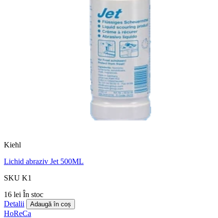
Kiehl
Lichid abraziv Jet 500ML
SKU K1
16 lei
În stoc
Detalii
Adaugă în coș
HoReCa