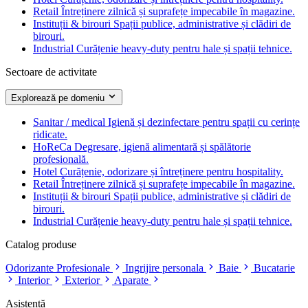
Retail
Întreținere zilnică și suprafețe impecabile în magazine.
Instituții & birouri
Spații publice, administrative și clădiri de
birouri.
Industrial
Curățenie heavy-duty pentru hale și spații tehnice.
Sectoare de activitate
Explorează pe domeniu
Sanitar / medical
Igienă și dezinfectare pentru spații cu cerințe
ridicate.
HoReCa
Degresare, igienă alimentară și spălătorie
profesională.
Hotel
Curățenie, odorizare și întreținere pentru hospitality.
Retail
Întreținere zilnică și suprafețe impecabile în magazine.
Instituții & birouri
Spații publice, administrative și clădiri de
birouri.
Industrial
Curățenie heavy-duty pentru hale și spații tehnice.
Catalog produse
Odorizante Profesionale
Ingrijire personala
Baie
Bucatarie
Interior
Exterior
Aparate
Asistență