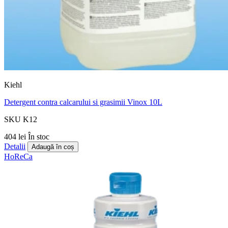
Kiehl
Detergent contra calcarului si grasimii Vinox 10L
SKU K12
404 lei
În stoc
Detalii
Adaugă în coș
HoReCa