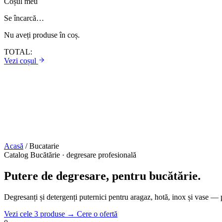
Coșul meu
Se încarcă…
Nu aveți produse în coș.
TOTAL:
Vezi coșul
Acasă
/
Bucatarie
Catalog Bucătărie · degresare profesională
Putere de degresare, pentru bucătărie.
Degresanți și detergenți puternici pentru aragaz, hotă, inox și vase — 
Vezi cele 3 produse
→
Cere o ofertă