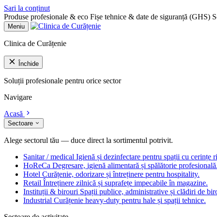
Sari la conținut
Produse profesionale & eco
Fișe tehnice & date de siguranță (GHS)
S
Meniu
Clinica de Curățenie
Închide
Soluții profesionale pentru orice sector
Navigare
Acasă
Sectoare
Alege sectorul tău — duce direct la sortimentul potrivit.
Sanitar / medical
Igienă și dezinfectare pentru spații cu cerințe r
HoReCa
Degresare, igienă alimentară și spălătorie profesională
Hotel
Curățenie, odorizare și întreținere pentru hospitality.
Retail
Întreținere zilnică și suprafețe impecabile în magazine.
Instituții & birouri
Spații publice, administrative și clădiri de bir
Industrial
Curățenie heavy-duty pentru hale și spații tehnice.
Sectoare de activitate