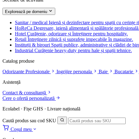
Explorează pe domeniu
Sanitar / medical
Igienă și dezinfectare pentru spații cu cerințe r
HoReCa
Degresare, igienă alimentară și spălătorie profesională
Hotel
Curățenie, odorizare și întreținere pentru hospitality.
Retail
Întreținere zilnică și suprafețe impecabile în magazine.
Instituții & birouri
Spații publice, administrative și clădiri de bir
Industrial
Curățenie heavy-duty pentru hale și spații tehnice.
Catalog produse
Odorizante Profesionale
Ingrijire personala
Baie
Bucatarie
Asistență
Contact & consultanță
Cere o ofertă personalizată
Ecolabel · Fișe GHS · Livrare națională
Caută produs sau cod SKU
Coșul meu