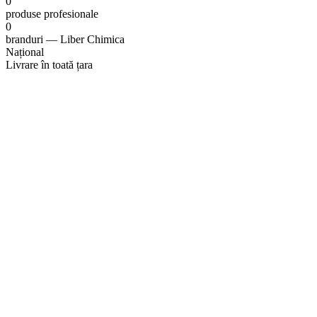
0
produse profesionale
0
branduri — Liber Chimica
Național
Livrare în toată țara