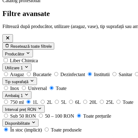
Catalog profesional
Filtre avansate
Filtrează după producător, utilizare (aragaz, vase), tip suprafață sau a
Resetează toate filtrele
Producător
Liber Chimica
Utilizare
1
Aragaz
Bucatarie
Dezinfectant
Institutii
Sanitar
Tip suprafață
Inox
Universal
Toate
Ambalaj
1
750 ml
1L
2L
5L
6L
20L
25L
Toate
Interval preț
RON
Sub 50 RON
50 – 100 RON
Toate prețurile
Disponibilitate
În stoc (implicit)
Toate produsele