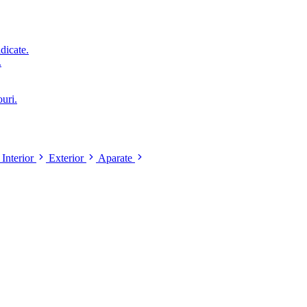
idicate.
.
ouri.
Interior
Exterior
Aparate