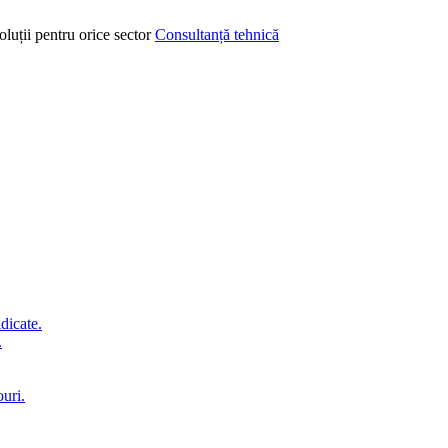
oluții pentru orice sector
Consultanță tehnică
idicate.
.
ouri.