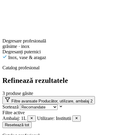
Degresare profesională
grăsime · inox
Degresanți puternici
Inox, vase & aragaz
Catalog profesional
Refinează rezultatele
3
produse găsite
Filtre avansate
Producător, utilizare, ambalaj
2
Sortează
Filtre active
Ambalaj: 1L
Utilizare: Institutii
Resetează tot