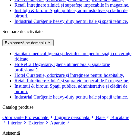
Retail
Întreținere zilnică și suprafețe impecabile în magazine.
Instituții & birouri
Spații publice, administrative și clădiri de
birouri.
Industrial
Curățenie heavy-duty pentru hale și spații tehnice.
Sectoare de activitate
Explorează pe domeniu
Sanitar / medical
Igienă și dezinfectare pentru spații cu cerințe
ridicate.
HoReCa
Degresare, igienă alimentară și spălătorie
profesională.
Hotel
Curățenie, odorizare și întreținere pentru hospitality.
Retail
Întreținere zilnică și suprafețe impecabile în magazine.
Instituții & birouri
Spații publice, administrative și clădiri de
birouri.
Industrial
Curățenie heavy-duty pentru hale și spații tehnice.
Catalog produse
Odorizante Profesionale
Ingrijire personala
Baie
Bucatarie
Interior
Exterior
Aparate
Asistență