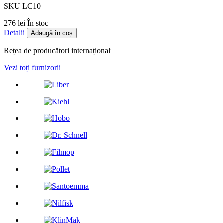
SKU LC10
276 lei
În stoc
Detalii
Adaugă în coș
Rețea de producători internaționali
Vezi toți furnizorii