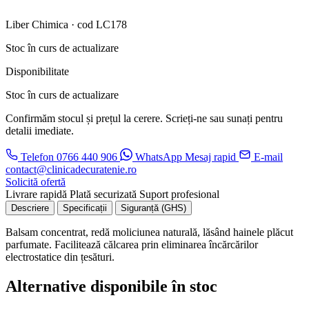
Liber Chimica · cod LC178
Stoc în curs de actualizare
Disponibilitate
Stoc în curs de actualizare
Confirmăm stocul și prețul la cerere. Scrieți-ne sau sunați pentru
detalii imediate.
Telefon
0766 440 906
WhatsApp
Mesaj rapid
E-mail
contact@clinicadecuratenie.ro
Solicită ofertă
Livrare rapidă
Plată securizată
Suport profesional
Descriere
Specificații
Siguranță (GHS)
Balsam concentrat, redă moliciunea naturală, lăsând hainele plăcut
parfumate. Facilitează călcarea prin eliminarea încărcărilor
electrostatice din țesături.
Alternative disponibile în stoc