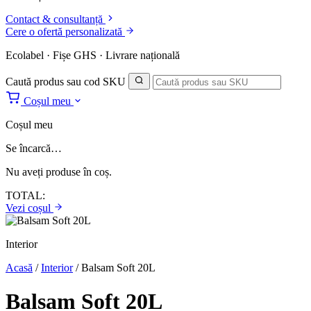
Contact & consultanță
Cere o ofertă personalizată
Ecolabel · Fișe GHS · Livrare națională
Caută produs sau cod SKU
Coșul meu
Coșul meu
Se încarcă…
Nu aveți produse în coș.
TOTAL:
Vezi coșul
Interior
Acasă
/
Interior
/
Balsam Soft 20L
Balsam Soft 20L