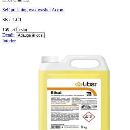
Self polishing wax washer Acron
SKU LC1
169 lei
În stoc
Detalii
Adaugă în coș
Interior