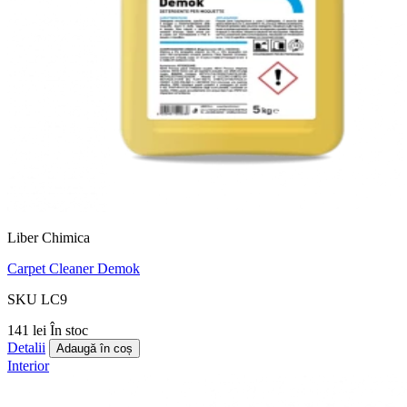
Liber Chimica
Carpet Cleaner Demok
SKU LC9
141 lei
În stoc
Detalii
Adaugă în coș
Interior