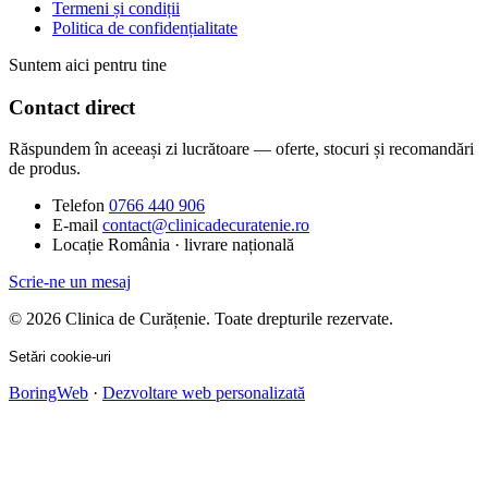
Termeni și condiții
Politica de confidențialitate
Suntem aici pentru tine
Contact direct
Răspundem în aceeași zi lucrătoare — oferte, stocuri și recomandări
de produs.
Telefon
0766 440 906
E-mail
contact@clinicadecuratenie.ro
Locație
România · livrare națională
Scrie-ne un mesaj
© 2026 Clinica de Curățenie. Toate drepturile rezervate.
Setări cookie-uri
BoringWeb
·
Dezvoltare web personalizată