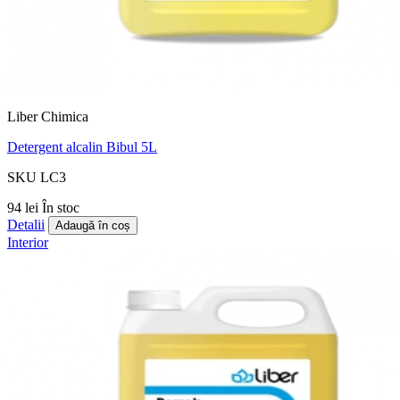
Liber Chimica
Detergent alcalin Bibul 5L
SKU LC3
94 lei
În stoc
Detalii
Adaugă în coș
Interior