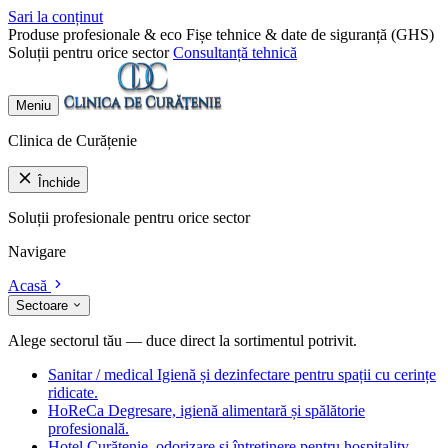
Sari la conținut
Produse profesionale & eco
Fișe tehnice & date de siguranță (GHS)
Soluții pentru orice sector
Consultanță tehnică
Meniu
Clinica de Curățenie
Închide
Soluții profesionale pentru orice sector
Navigare
Acasă
Sectoare
Alege sectorul tău — duce direct la sortimentul potrivit.
Sanitar / medical
Igienă și dezinfectare pentru spații cu cerințe
ridicate.
HoReCa
Degresare, igienă alimentară și spălătorie
profesională.
Hotel
Curățenie, odorizare și întreținere pentru hospitality.