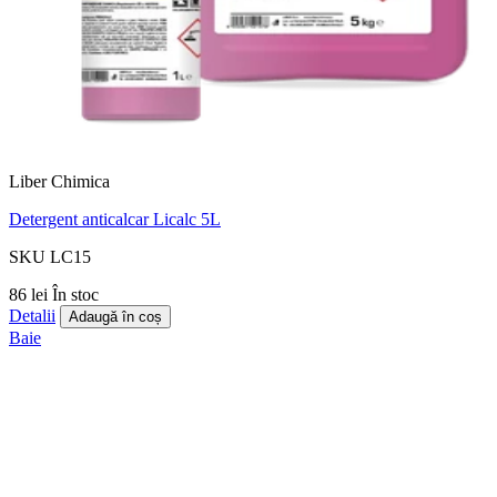
Liber Chimica
Detergent anticalcar Licalc 5L
SKU LC15
86 lei
În stoc
Detalii
Adaugă în coș
Baie