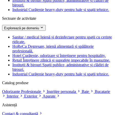
Instituții & birouri
Spații publice, administrative și clădiri de
birouri.
Industrial
Curățenie heavy-duty pentru hale și spații tehnice.
Sectoare de activitate
Explorează pe domeniu
Sanitar / medical
Igienă și dezinfectare pentru spații cu cerințe
ridicate.
HoReCa
Degresare, igienă alimentară și spălătorie
profesională.
Hotel
Curățenie, odorizare și întreținere pentru hospitality.
Retail
Întreținere zilnică și suprafețe impecabile în magazine.
Instituții & birouri
Spații publice, administrative și clădiri de
birouri.
Industrial
Curățenie heavy-duty pentru hale și spații tehnice.
Catalog produse
Odorizante Profesionale
Ingrijire personala
Baie
Bucatarie
Interior
Exterior
Aparate
Asistență
Contact & consultanță