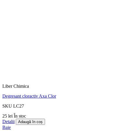
Liber Chimica
Degresant cloractiv Axa Clor
SKU LC27
25 lei
În stoc
Detalii
Adaugă în coș
Baie