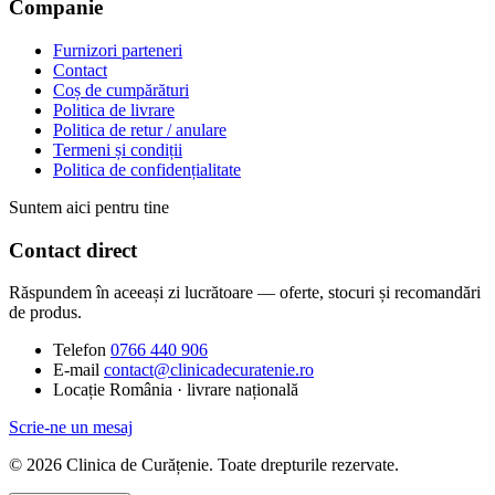
Companie
Furnizori parteneri
Contact
Coș de cumpărături
Politica de livrare
Politica de retur / anulare
Termeni și condiții
Politica de confidențialitate
Suntem aici pentru tine
Contact direct
Răspundem în aceeași zi lucrătoare — oferte, stocuri și recomandări
de produs.
Telefon
0766 440 906
E-mail
contact@clinicadecuratenie.ro
Locație
România · livrare națională
Scrie-ne un mesaj
© 2026 Clinica de Curățenie. Toate drepturile rezervate.