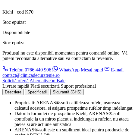
Kiehl · cod K70
Stoc epuizat
Disponibilitate
Stoc epuizat
Produsul nu este disponibil momentan pentru comandă online. Vă
putem recomanda alternative sau vă contactăm la revenire.
Telefon
0766 440 906
WhatsApp
Mesaj rapid
E-mail
contact@clinicadecuratenie.ro
Solicită ofertă
Alternative în Baie
Livrare rapidă
Plată securizată
Suport profesional
Descriere
Specificații
Siguranță (GHS)
Proprietati: ARENAS®-soft catifeleaza rufele, usureaza
calcatul acestora, si asigura prospetime rufelor timp indelungat
Datorita formulei de prospatime Kiehl, ARENAS®-soft
contribuie la un miros placut si indelungat a rufelor, nu ataca
pielea si are actiune antistatica
ARENAS®-soft este un supliment ideal pentru produsele de