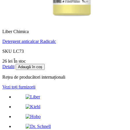
Liber Chimica
Detergent anticalcar Radicalc
SKU LC73
26 lei
În stoc
Detalii
Adaugă în coș
Rețea de producători internaționali
Vezi toți furnizorii