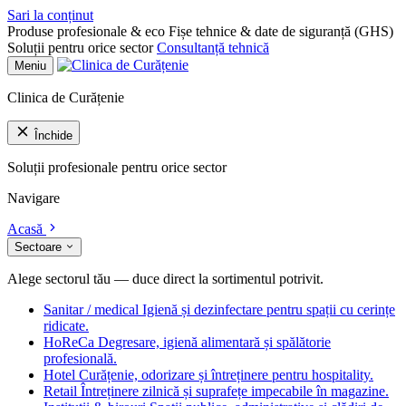
Sari la conținut
Produse profesionale & eco
Fișe tehnice & date de siguranță (GHS)
Soluții pentru orice sector
Consultanță tehnică
Meniu
Clinica de Curățenie
Închide
Soluții profesionale pentru orice sector
Navigare
Acasă
Sectoare
Alege sectorul tău — duce direct la sortimentul potrivit.
Sanitar / medical
Igienă și dezinfectare pentru spații cu cerințe
ridicate.
HoReCa
Degresare, igienă alimentară și spălătorie
profesională.
Hotel
Curățenie, odorizare și întreținere pentru hospitality.
Retail
Întreținere zilnică și suprafețe impecabile în magazine.