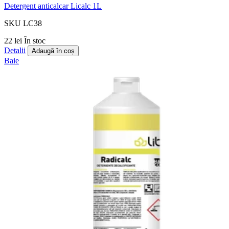
Detergent anticalcar Licalc 1L
SKU LC38
22 lei
În stoc
Detalii
Adaugă în coș
Baie