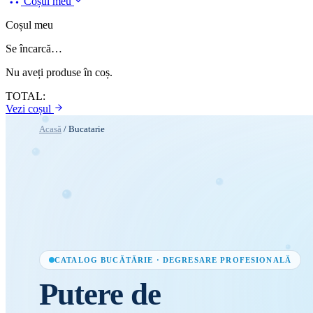
Coșul meu
Coșul meu
Se încarcă…
Nu aveți produse în coș.
TOTAL:
Vezi coșul
Acasă
/
Bucatarie
CATALOG BUCĂTĂRIE · DEGRESARE PROFESIONALĂ
Putere
de