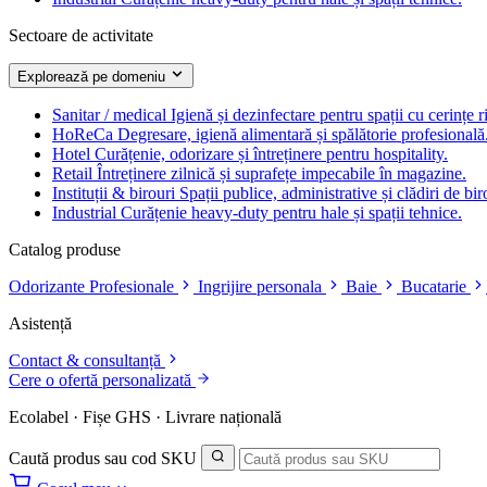
Sectoare de activitate
Explorează pe domeniu
Sanitar / medical
Igienă și dezinfectare pentru spații cu cerințe r
HoReCa
Degresare, igienă alimentară și spălătorie profesională
Hotel
Curățenie, odorizare și întreținere pentru hospitality.
Retail
Întreținere zilnică și suprafețe impecabile în magazine.
Instituții & birouri
Spații publice, administrative și clădiri de bir
Industrial
Curățenie heavy-duty pentru hale și spații tehnice.
Catalog produse
Odorizante Profesionale
Ingrijire personala
Baie
Bucatarie
Asistență
Contact & consultanță
Cere o ofertă personalizată
Ecolabel · Fișe GHS · Livrare națională
Caută produs sau cod SKU