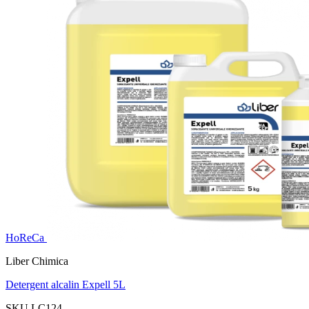
HoReCa
Liber Chimica
Detergent alcalin Expell 5L
SKU LC124