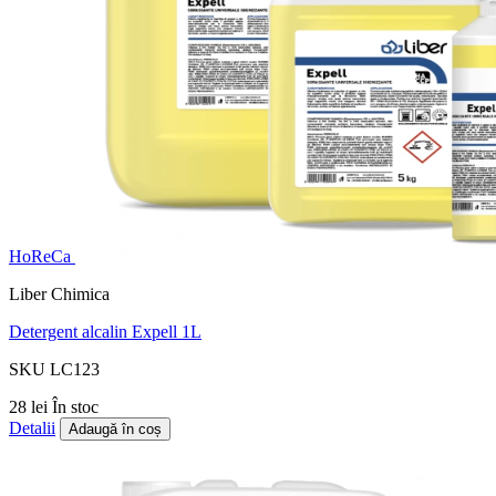
HoReCa
Liber Chimica
Detergent alcalin Expell 1L
SKU LC123
28 lei
În stoc
Detalii
Adaugă în coș