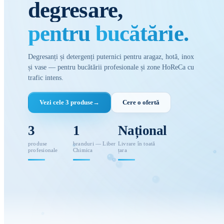
degresare,
pentru
bucătărie.
Degresanți și detergenți puternici pentru aragaz, hotă, inox
și vase — pentru bucătării profesionale și zone HoReCa cu
trafic intens.
Vezi cele 3 produse
→
Cere o ofertă
3
1
Național
produse
branduri — Liber
Livrare în toată
profesionale
Chimica
țara