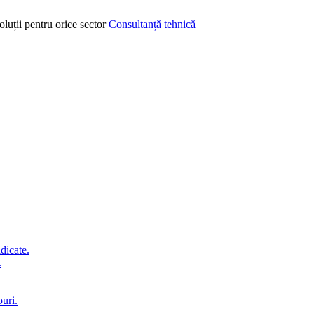
oluții pentru orice sector
Consultanță tehnică
idicate.
.
ouri.