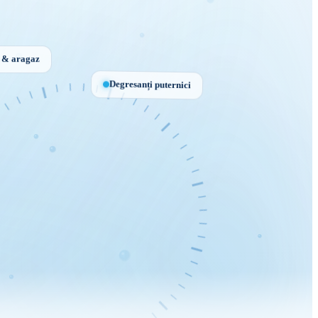
e & aragaz
Degresanți puternici
e
lă
E