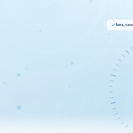
Inox, vas
Degresar
profesiona
GRĂSIM
· INOX