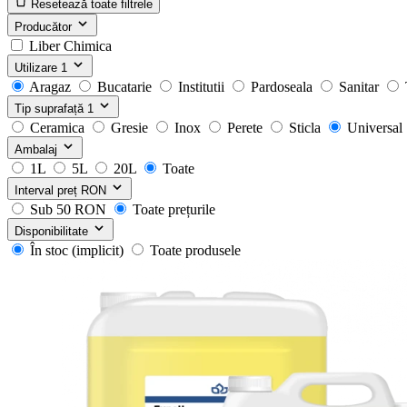
Resetează toate filtrele
Producător
Liber Chimica
Utilizare
1
Aragaz
Bucatarie
Institutii
Pardoseala
Sanitar
Tip suprafață
1
Ceramica
Gresie
Inox
Perete
Sticla
Universal
Ambalaj
1L
5L
20L
Toate
Interval preț
RON
Sub 50 RON
Toate prețurile
Disponibilitate
În stoc (implicit)
Toate produsele