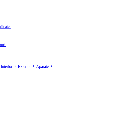
idicate.
.
ouri.
Interior
Exterior
Aparate