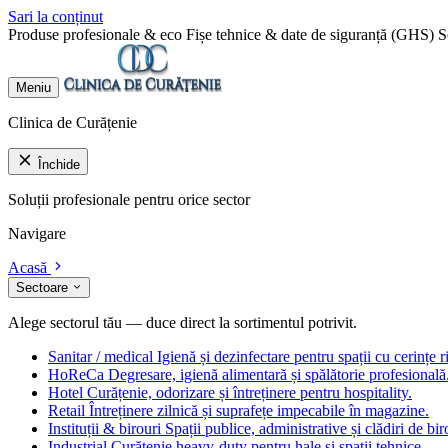
Sari la conținut
Produse profesionale & eco
Fișe tehnice & date de siguranță (GHS)
S
Meniu
Clinica de Curățenie
Închide
Soluții profesionale pentru orice sector
Navigare
Acasă
Sectoare
Alege sectorul tău — duce direct la sortimentul potrivit.
Sanitar / medical
Igienă și dezinfectare pentru spații cu cerințe r
HoReCa
Degresare, igienă alimentară și spălătorie profesională
Hotel
Curățenie, odorizare și întreținere pentru hospitality.
Retail
Întreținere zilnică și suprafețe impecabile în magazine.
Instituții & birouri
Spații publice, administrative și clădiri de bir
Industrial
Curățenie heavy-duty pentru hale și spații tehnice.