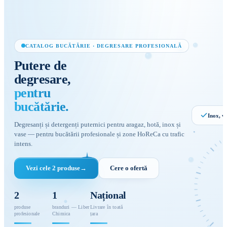
CATALOG BUCĂTĂRIE · DEGRESARE PROFESIONALĂ
Putere
de
degresare,
pentru
bucătărie.
Inox, v
Degresanți și detergenți puternici pentru aragaz, hotă, inox și
vase — pentru bucătării profesionale și zone HoReCa cu trafic
intens.
Degresa
Vezi cele 2 produse
→
Cere o ofertă
profesion
GRĂSIM
· INOX
2
1
Național
produse
branduri — Liber
Livrare în toată
profesionale
Chimica
țara