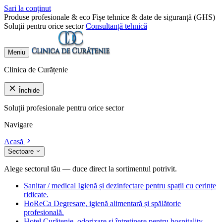
Sari la conținut
Produse profesionale & eco
Fișe tehnice & date de siguranță (GHS)
Soluții pentru orice sector
Consultanță tehnică
Meniu
Clinica de Curățenie
Închide
Soluții profesionale pentru orice sector
Navigare
Acasă
Sectoare
Alege sectorul tău — duce direct la sortimentul potrivit.
Sanitar / medical
Igienă și dezinfectare pentru spații cu cerințe
ridicate.
HoReCa
Degresare, igienă alimentară și spălătorie
profesională.
Hotel
Curățenie, odorizare și întreținere pentru hospitality.