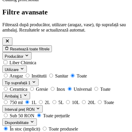
Filtre avansate
Filtrează după producător, utilizare (aragaz, vase), tip suprafață sau
ambalaj. Rezultatele se actualizează automat.
Resetează toate filtrele
Producător
Liber Chimica
Utilizare
Aragaz
Institutii
Sanitar
Toate
Tip suprafață
1
Ceramica
Gresie
Inox
Universal
Toate
Ambalaj
1
750 ml
1L
2L
5L
10L
20L
Toate
Interval preț
RON
Sub 50 RON
Toate prețurile
Disponibilitate
În stoc (implicit)
Toate produsele