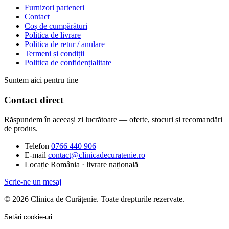
Furnizori parteneri
Contact
Coș de cumpărături
Politica de livrare
Politica de retur / anulare
Termeni și condiții
Politica de confidențialitate
Suntem aici pentru tine
Contact direct
Răspundem în aceeași zi lucrătoare — oferte, stocuri și recomandări
de produs.
Telefon
0766 440 906
E-mail
contact@clinicadecuratenie.ro
Locație
România · livrare națională
Scrie-ne un mesaj
© 2026 Clinica de Curățenie. Toate drepturile rezervate.
Setări cookie-uri