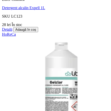
Detergent alcalin Expell 1L
SKU LC123
28 lei
În stoc
Detalii
Adaugă în coș
HoReCa