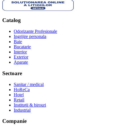
Catalog
Odorizante Profesionale
Ingrijire personala
Baie
Bucatarie
Interior
Exterior
Aparate
Sectoare
Sanitar / medical
HoReCa
Hotel
Retail
Instituții & birouri
Industrial
Companie