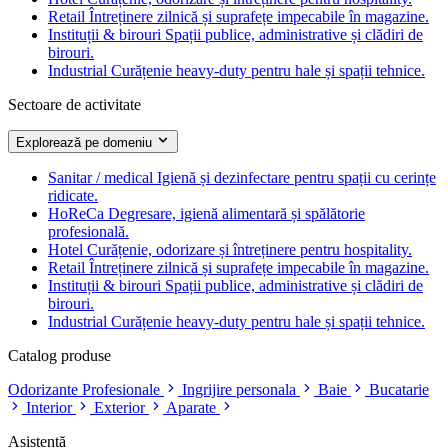
Retail
Întreținere zilnică și suprafețe impecabile în magazine.
Instituții & birouri
Spații publice, administrative și clădiri de
birouri.
Industrial
Curățenie heavy-duty pentru hale și spații tehnice.
Sectoare de activitate
Explorează pe domeniu
Sanitar / medical
Igienă și dezinfectare pentru spații cu cerințe
ridicate.
HoReCa
Degresare, igienă alimentară și spălătorie
profesională.
Hotel
Curățenie, odorizare și întreținere pentru hospitality.
Retail
Întreținere zilnică și suprafețe impecabile în magazine.
Instituții & birouri
Spații publice, administrative și clădiri de
birouri.
Industrial
Curățenie heavy-duty pentru hale și spații tehnice.
Catalog produse
Odorizante Profesionale
Ingrijire personala
Baie
Bucatarie
Interior
Exterior
Aparate
Asistență