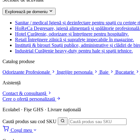
Explorează pe domeniu
Sanitar / medical
Igienă și dezinfectare pentru spații cu cerințe r
HoReCa
Degresare, igienă alimentară și spălătorie profesională
Hotel
Curățenie, odorizare și întreținere pentru hospitality.
Retail
Întreținere zilnică și suprafețe impecabile în magazine.
Instituții & birouri
Spații publice, administrative și clădiri de bir
Industrial
Curățenie heavy-duty pentru hale și spații tehnice.
Catalog produse
Odorizante Profesionale
Ingrijire personala
Baie
Bucatarie
Asistență
Contact & consultanță
Cere o ofertă personalizată
Ecolabel · Fișe GHS · Livrare națională
Caută produs sau cod SKU
Coșul meu