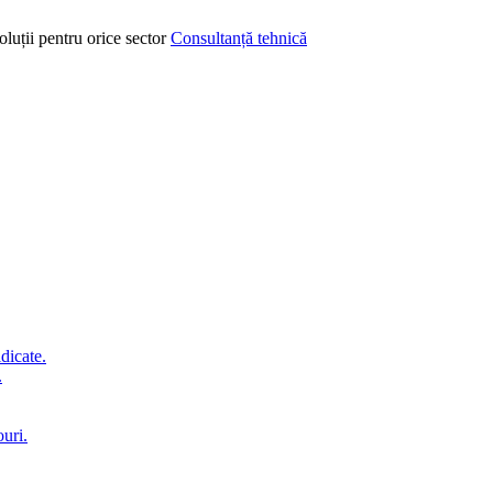
oluții pentru orice sector
Consultanță tehnică
idicate.
.
ouri.