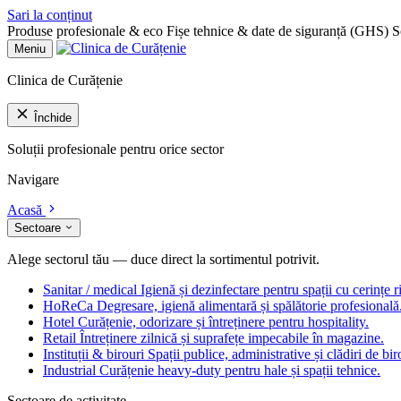
Sari la conținut
Produse profesionale & eco
Fișe tehnice & date de siguranță (GHS)
S
Meniu
Clinica de Curățenie
Închide
Soluții profesionale pentru orice sector
Navigare
Acasă
Sectoare
Alege sectorul tău — duce direct la sortimentul potrivit.
Sanitar / medical
Igienă și dezinfectare pentru spații cu cerințe r
HoReCa
Degresare, igienă alimentară și spălătorie profesională
Hotel
Curățenie, odorizare și întreținere pentru hospitality.
Retail
Întreținere zilnică și suprafețe impecabile în magazine.
Instituții & birouri
Spații publice, administrative și clădiri de bir
Industrial
Curățenie heavy-duty pentru hale și spații tehnice.
Sectoare de activitate