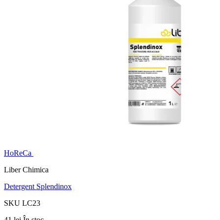
HoReCa
Liber Chimica
Detergent Splendinox
SKU LC23
41 lei
În stoc