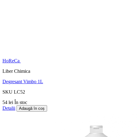
HoReCa
Liber Chimica
Degresant Vimbo 1L
SKU LC52
54 lei
În stoc
Detalii
Adaugă în coș