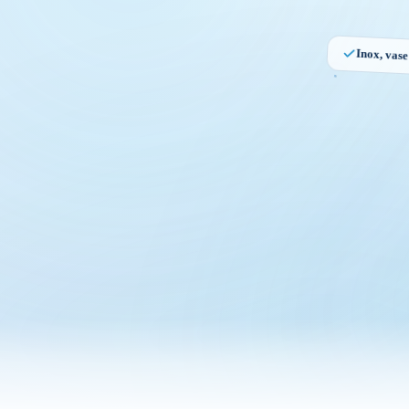
Inox, vas
Degresar
profesiona
GRĂSIM
· INOX