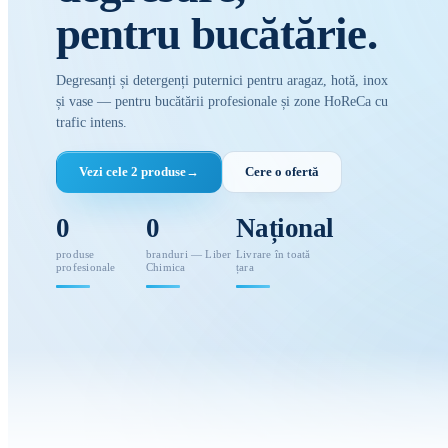
pentru bucătărie.
Degresanți și detergenți puternici pentru aragaz, hotă, inox
și vase — pentru bucătării profesionale și zone HoReCa cu
trafic intens.
Vezi cele 2 produse
→
Cere o ofertă
0
0
Național
produse
branduri — Liber
Livrare în toată
profesionale
Chimica
țara