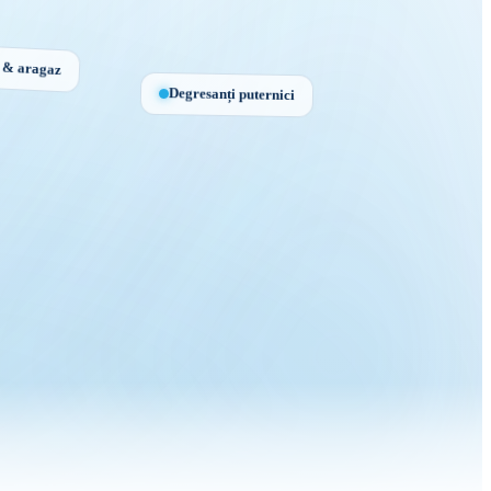
e & aragaz
Degresanți puternici
e
lă
E