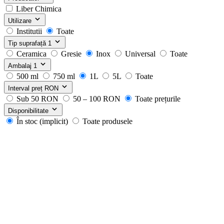
Liber Chimica
Utilizare
Institutii
Toate
Tip suprafață
1
Ceramica
Gresie
Inox
Universal
Toate
Ambalaj
1
500 ml
750 ml
1L
5L
Toate
Interval preț
RON
Sub 50 RON
50 – 100 RON
Toate prețurile
Disponibilitate
În stoc (implicit)
Toate produsele