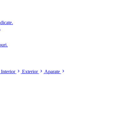
idicate.
.
ouri.
Interior
Exterior
Aparate