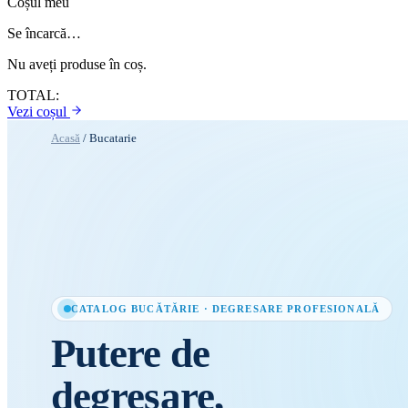
Coșul meu
Se încarcă…
Nu aveți produse în coș.
TOTAL:
Vezi coșul
Acasă
/
Bucatarie
CATALOG BUCĂTĂRIE · DEGRESARE PROFESIONALĂ
Putere de
degresare,