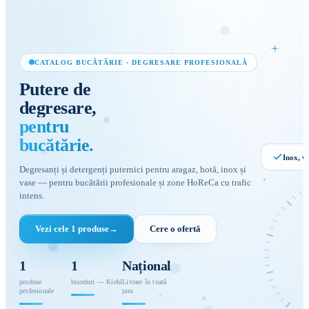
CATALOG BUCĂTĂRIE · DEGRESARE PROFESIONALĂ
Putere
de
degresare,
pentru
bucătărie.
Inox, v
Degresanți și detergenți puternici pentru aragaz, hotă, inox și
vase — pentru bucătării profesionale și zone HoReCa cu trafic
intens.
Degresa
Vezi cele 1 produse
→
Cere o ofertă
profesion
GRĂSIM
· INOX
1
1
Național
produse
branduri — Kiehl
Livrare în toată
profesionale
țara