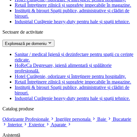
Retail
Întreținere zilnică și suprafețe impecabile în magazine.
Instituții & birouri
Spații publice, administrative și clădiri de
birouri.
Industrial
Curățenie heavy-duty pentru hale și spații tehnice.
Sectoare de activitate
Explorează pe domeniu
Sanitar / medical
Igienă și dezinfectare pentru spații cu cerințe
ridicate.
HoReCa
Degresare, igienă alimentară și spălătorie
profesională.
Hotel
Curățenie, odorizare și întreținere pentru hospitality.
Retail
Întreținere zilnică și suprafețe impecabile în magazine.
Instituții & birouri
Spații publice, administrative și clădiri de
birouri.
Industrial
Curățenie heavy-duty pentru hale și spații tehnice.
Catalog produse
Odorizante Profesionale
Ingrijire personala
Baie
Bucatarie
Interior
Exterior
Aparate
Asistență