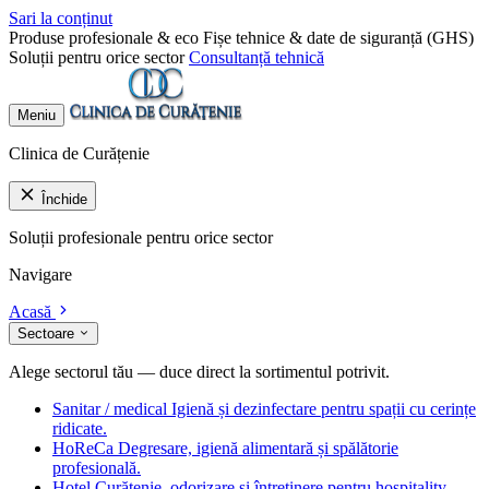
Sari la conținut
Produse profesionale & eco
Fișe tehnice & date de siguranță (GHS)
Soluții pentru orice sector
Consultanță tehnică
Meniu
Clinica de Curățenie
Închide
Soluții profesionale pentru orice sector
Navigare
Acasă
Sectoare
Alege sectorul tău — duce direct la sortimentul potrivit.
Sanitar / medical
Igienă și dezinfectare pentru spații cu cerințe
ridicate.
HoReCa
Degresare, igienă alimentară și spălătorie
profesională.
Hotel
Curățenie, odorizare și întreținere pentru hospitality.