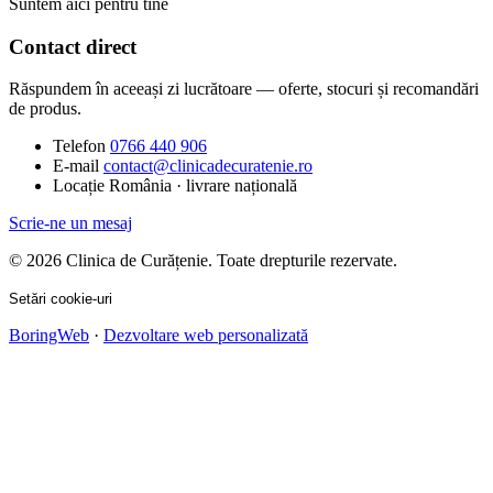
Suntem aici pentru tine
Contact direct
Răspundem în aceeași zi lucrătoare — oferte, stocuri și recomandări
de produs.
Telefon
0766 440 906
E-mail
contact@clinicadecuratenie.ro
Locație
România · livrare națională
Scrie-ne un mesaj
© 2026 Clinica de Curățenie. Toate drepturile rezervate.
Setări cookie-uri
BoringWeb
·
Dezvoltare web personalizată