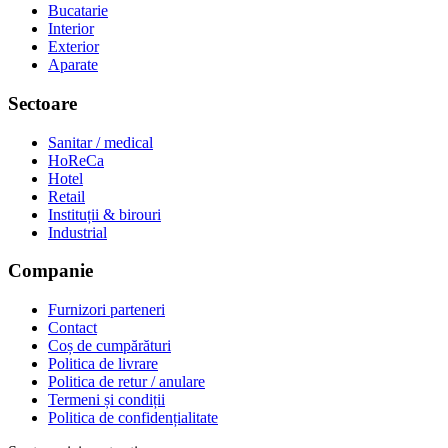
Bucatarie
Interior
Exterior
Aparate
Sectoare
Sanitar / medical
HoReCa
Hotel
Retail
Instituții & birouri
Industrial
Companie
Furnizori parteneri
Contact
Coș de cumpărături
Politica de livrare
Politica de retur / anulare
Termeni și condiții
Politica de confidențialitate