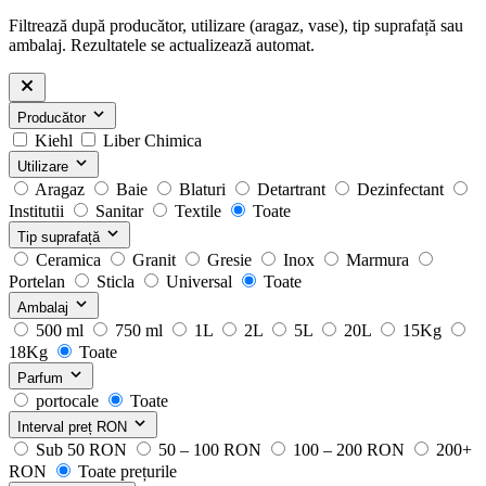
Filtrează după producător, utilizare (aragaz, vase), tip suprafață sau
ambalaj. Rezultatele se actualizează automat.
Producător
Kiehl
Liber Chimica
Utilizare
Aragaz
Baie
Blaturi
Detartrant
Dezinfectant
Institutii
Sanitar
Textile
Toate
Tip suprafață
Ceramica
Granit
Gresie
Inox
Marmura
Portelan
Sticla
Universal
Toate
Ambalaj
500 ml
750 ml
1L
2L
5L
20L
15Kg
18Kg
Toate
Parfum
portocale
Toate
Interval preț
RON
Sub 50 RON
50 – 100 RON
100 – 200 RON
200+
RON
Toate prețurile