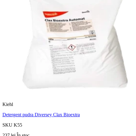
Kiehl
Detergent pudra Diversey Clax Bioextra
SKU K55
237 lei
În stoc