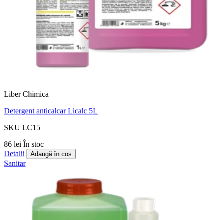
Liber Chimica
Detergent anticalcar Licalc 5L
SKU LC15
86 lei
În stoc
Detalii
Adaugă în coș
Sanitar