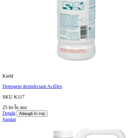
Kiehl
Detergent dezinfectant AciDes
SKU K117
25 lei
În stoc
Detalii
Adaugă în coș
Sanitar