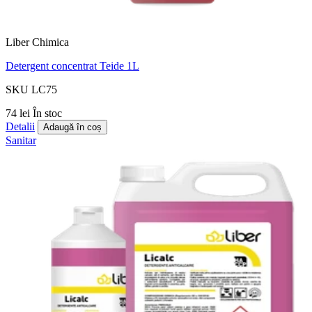
Liber Chimica
Detergent concentrat Teide 1L
SKU LC75
74 lei
În stoc
Detalii
Adaugă în coș
Sanitar