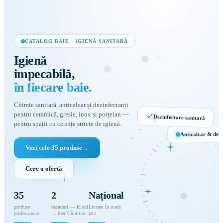
CATALOG BAIE · IGIENĂ SANITARĂ
Igienă
impecabilă,
în
fiecare
baie.
Chimie sanitară, anticalcar și dezinfectanți
pentru ceramică, gresie, inox și porțelan —
Dezinfectare sanitară
pentru spații cu cerințe stricte de igienă.
Anticalcar & det
Vezi cele 35 produse
→
Igienă &
Cere o ofertă
prospețime
ANTICALCAR ·
DEZINFECTARE
35
2
Național
produse
branduri — Kiehl
Livrare în toată
profesionale
· Liber Chimica
țara