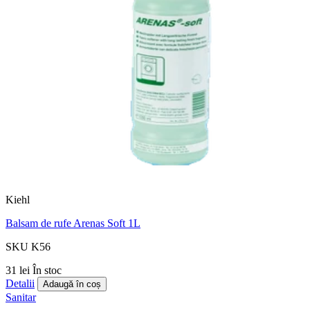
Kiehl
Balsam de rufe Arenas Soft 1L
SKU K56
31 lei
În stoc
Detalii
Adaugă în coș
Sanitar