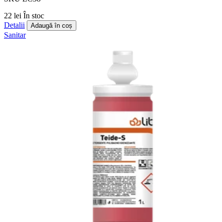
22 lei
În stoc
Detalii
Adaugă în coș
Sanitar